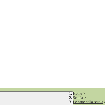
Home
>
Scuola
>
Le carte della scuola