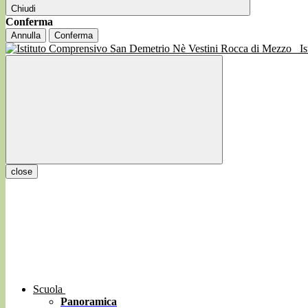
Chiudi
Conferma
Annulla
Conferma
I
close
Scuola
Panoramica