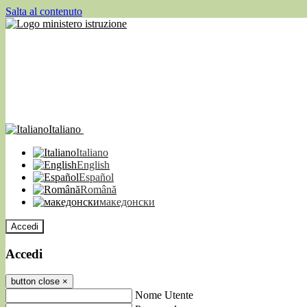
Salta al contenuto
Italiano
Italiano
English
Español
Română
македонски
Accedi
Accedi
button close
×
Nome Utente