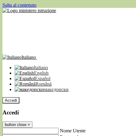
Salta al contenuto
Italiano
Italiano
English
Español
Română
македонски
Accedi
Accedi
button close
×
Nome Utente