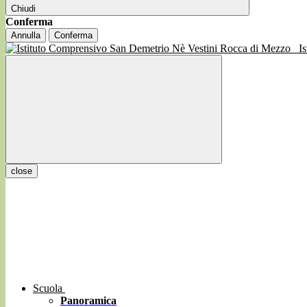
Chiudi
Conferma
Annulla
Conferma
I
close
Scuola
Panoramica