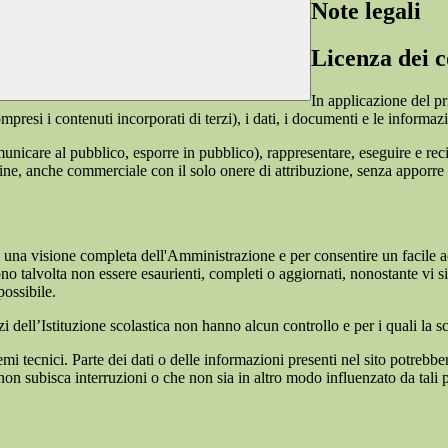
Note legali
Licenza dei c
In applicazione del pr
si i contenuti incorporati di terzi), i dati, i documenti e le informazi
comunicare al pubblico, esporre in pubblico), rappresentare, eseguire e r
 fine, anche commerciale con il solo onere di attribuzione, senza apporre 
enti una visione completa dell'Amministrazione e per consentire un facile ac
ono talvolta non essere esaurienti, completi o aggiornati, nonostante vi
possibile.
izi dell’Istituzione scolastica non hanno alcun controllo e per i quali la
 tecnici. Parte dei dati o delle informazioni presenti nel sito potrebbero 
 non subisca interruzioni o che non sia in altro modo influenzato da tali 