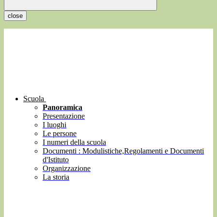
close
Scuola
Panoramica
Presentazione
I luoghi
Le persone
I numeri della scuola
Documenti : Modulistiche,Regolamenti e Documenti
d'Istituto
Organizzazione
La storia