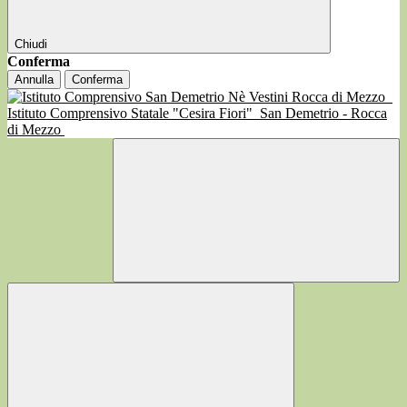
Chiudi
Conferma
Annulla
Conferma
Istituto Comprensivo Statale "Cesira Fiori"
San Demetrio - Rocca
di Mezzo