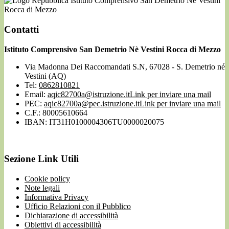
Istituto Comprensivo San Demetrio Nè Vestini
Rocca di Mezzo
Contatti
Istituto Comprensivo San Demetrio Nè Vestini Rocca di Mezzo
Via Madonna Dei Raccomandati S.N, 67028 - S. Demetrio né
Vestini (AQ)
Tel:
0862810821
Email:
aqic82700a@istruzione.it
Link per inviare una mail
PEC:
aqic82700a@pec.istruzione.it
Link per inviare una mail
C.F.: 80005610664
IBAN: IT31H0100004306TU0000020075
Sezione Link Utili
Cookie policy
Note legali
Informativa Privacy
Ufficio Relazioni con il Pubblico
Dichiarazione di accessibilità
Obiettivi di accessibilità