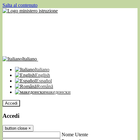
Salta al contenuto
Italiano
Italiano
English
Español
Română
македонски
Accedi
Accedi
button close
×
Nome Utente