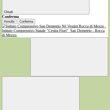
Chiudi
Conferma
Annulla
Conferma
Istituto Comprensivo Statale "Cesira Fiori"
San Demetrio - Rocca
di Mezzo