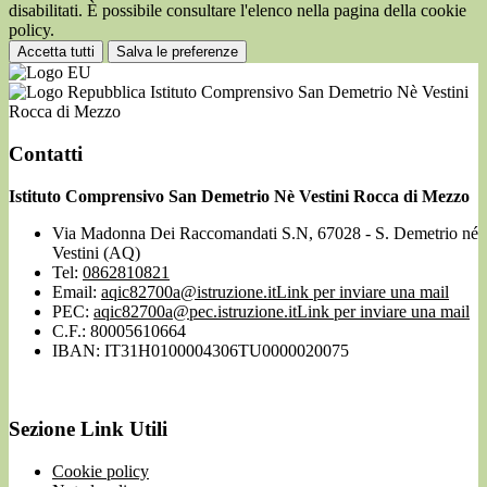
disabilitati. È possibile consultare l'elenco nella pagina della cookie
policy.
Accetta tutti
Salva le preferenze
Istituto Comprensivo San Demetrio Nè Vestini
Rocca di Mezzo
Contatti
Istituto Comprensivo San Demetrio Nè Vestini Rocca di Mezzo
Via Madonna Dei Raccomandati S.N, 67028 - S. Demetrio né
Vestini (AQ)
Tel:
0862810821
Email:
aqic82700a@istruzione.it
Link per inviare una mail
PEC:
aqic82700a@pec.istruzione.it
Link per inviare una mail
C.F.: 80005610664
IBAN: IT31H0100004306TU0000020075
Sezione Link Utili
Cookie policy