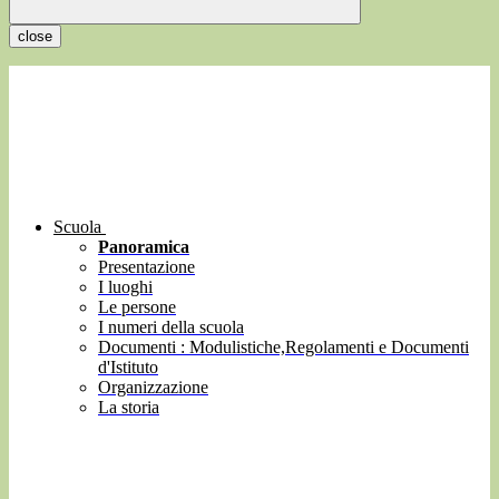
close
Scuola
Panoramica
Presentazione
I luoghi
Le persone
I numeri della scuola
Documenti : Modulistiche,Regolamenti e Documenti
d'Istituto
Organizzazione
La storia