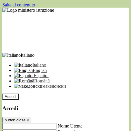
Salta al contenuto
Italiano
Italiano
English
Español
Română
македонски
Accedi
Accedi
button close
×
Nome Utente