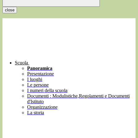
close
Scuola
Panoramica
Presentazione
I luoghi
Le persone
I numeri della scuola
Documenti : Modulistiche,Regolamenti e Documenti
d'Istituto
Organizzazione
La storia