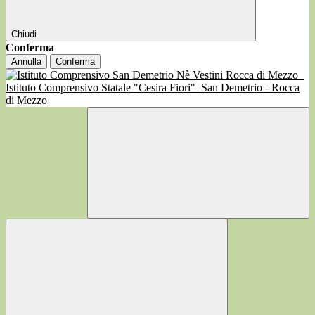
Chiudi
Conferma
Annulla
Conferma
Istituto Comprensivo Statale "Cesira Fiori"
San Demetrio - Rocca
di Mezzo