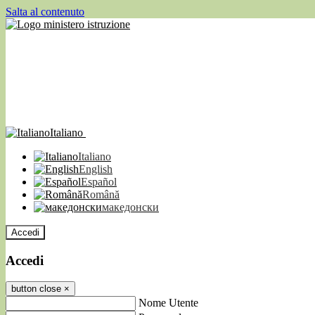
Salta al contenuto
Italiano
Italiano
English
Español
Română
македонски
Accedi
Accedi
button close
×
Nome Utente