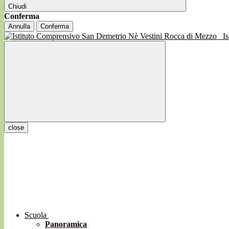
Chiudi
Conferma
Annulla
Conferma
I
close
Scuola
Panoramica