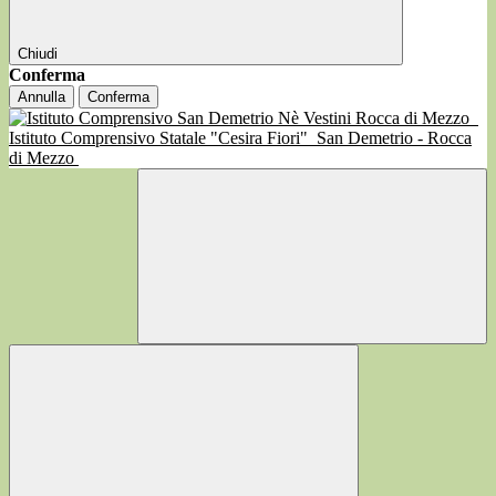
Chiudi
Conferma
Annulla
Conferma
Istituto Comprensivo Statale "Cesira Fiori"
San Demetrio - Rocca
di Mezzo