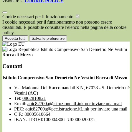
visionare la
COOKIE POLICY
.
Cookie necessari per il funzionamento
I cookie necessari per il funzionamento non possono essere
disabilitati. È possibile consultare l'elenco nella pagina della cookie
policy.
Accetta tutti
Salva le preferenze
Istituto Comprensivo San Demetrio Nè Vestini
Rocca di Mezzo
Contatti
Istituto Comprensivo San Demetrio Nè Vestini Rocca di Mezzo
Via Madonna Dei Raccomandati S.N, 67028 - S. Demetrio né
Vestini (AQ)
Tel:
0862810821
Email:
aqic82700a@istruzione.it
Link per inviare una mail
PEC:
aqic82700a@pec.istruzione.it
Link per inviare una mail
C.F.: 80005610664
IBAN: IT31H0100004306TU0000020075