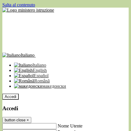
Salta al contenuto
Italiano
Italiano
English
Español
Română
македонски
Accedi
Accedi
button close
×
Nome Utente