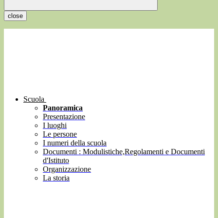
close
Scuola
Panoramica
Presentazione
I luoghi
Le persone
I numeri della scuola
Documenti : Modulistiche,Regolamenti e Documenti
d'Istituto
Organizzazione
La storia