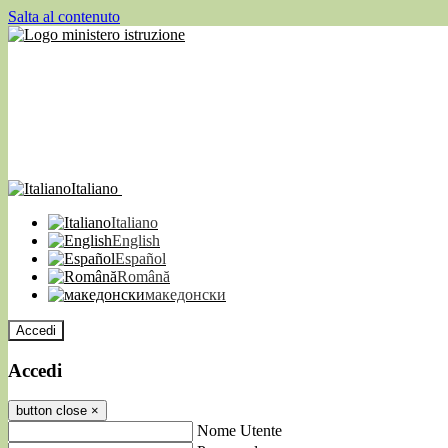
Salta al contenuto
Italiano
Italiano
English
Español
Română
македонски
Accedi
Accedi
button close
×
Nome Utente