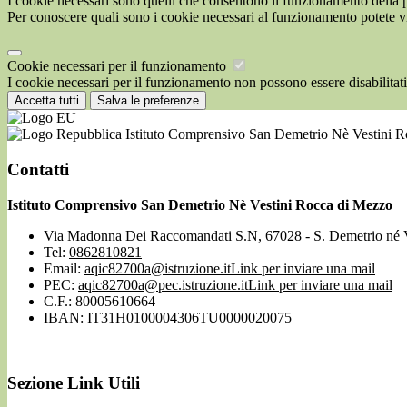
I cookie necessari sono quelli che consentono il funzionamento della pi
Per conoscere quali sono i cookie necessari al funzionamento potete v
Cookie necessari per il funzionamento
I cookie necessari per il funzionamento non possono essere disabilitati.
Accetta tutti
Salva le preferenze
Istituto Comprensivo San Demetrio Nè Vestini 
Contatti
Istituto Comprensivo San Demetrio Nè Vestini Rocca di Mezzo
Via Madonna Dei Raccomandati S.N, 67028 - S. Demetrio né 
Tel:
0862810821
Email:
aqic82700a@istruzione.it
Link per inviare una mail
PEC:
aqic82700a@pec.istruzione.it
Link per inviare una mail
C.F.: 80005610664
IBAN: IT31H0100004306TU0000020075
Sezione Link Utili