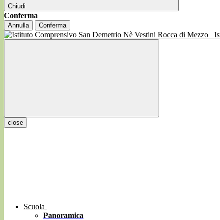
Chiudi
Conferma
Annulla
Conferma
I
close
Scuola
Panoramica