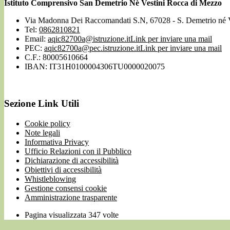
Istituto Comprensivo San Demetrio Nè Vestini Rocca di Mezzo
Via Madonna Dei Raccomandati S.N, 67028 - S. Demetrio né 
Tel:
0862810821
Email:
aqic82700a@istruzione.it
Link per inviare una mail
PEC:
aqic82700a@pec.istruzione.it
Link per inviare una mail
C.F.: 80005610664
IBAN: IT31H0100004306TU0000020075
Sezione Link Utili
Cookie policy
Note legali
Informativa Privacy
Ufficio Relazioni con il Pubblico
Dichiarazione di accessibilità
Obiettivi di accessibilità
Whistleblowing
Gestione consensi cookie
Amministrazione trasparente
Pagina visualizzata
347
volte