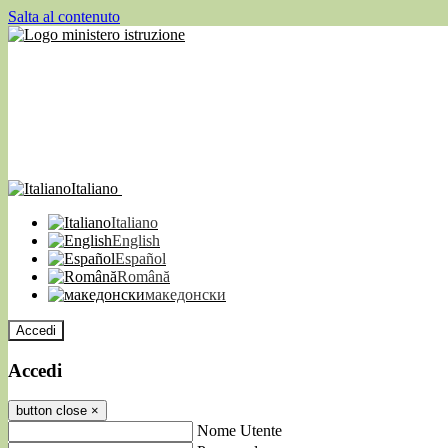
Salta al contenuto
Italiano
Italiano
English
Español
Română
македонски
Accedi
Accedi
button close
×
Nome Utente