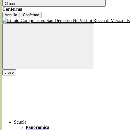
Chiudi
Conferma
Annulla
Conferma
I
close
Scuola
Panoramica