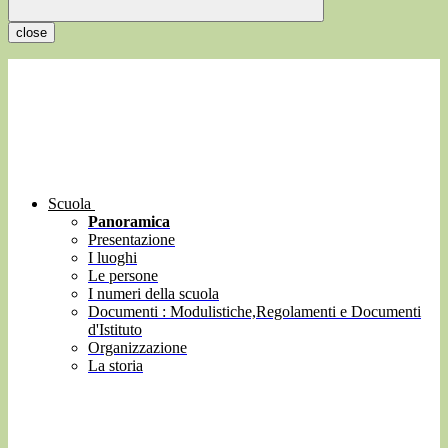
close
Scuola
Panoramica
Presentazione
I luoghi
Le persone
I numeri della scuola
Documenti : Modulistiche,Regolamenti e Documenti
d'Istituto
Organizzazione
La storia