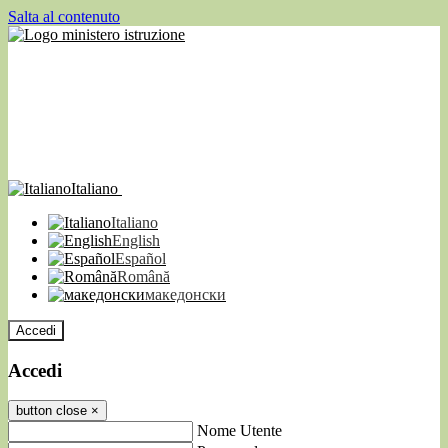
Salta al contenuto
Italiano
Italiano
English
Español
Română
македонски
Accedi
Accedi
button close
×
Nome Utente