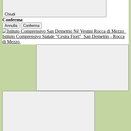
Chiudi
Conferma
Annulla
Conferma
Istituto Comprensivo Statale "Cesira Fiori"
San Demetrio - Rocca
di Mezzo