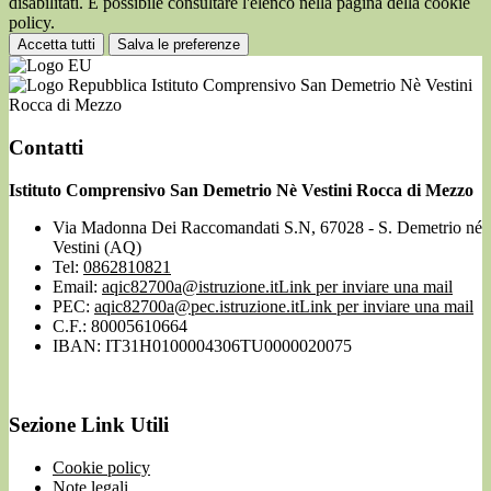
disabilitati. È possibile consultare l'elenco nella pagina della cookie
policy.
Accetta tutti
Salva le preferenze
Istituto Comprensivo San Demetrio Nè Vestini
Rocca di Mezzo
Contatti
Istituto Comprensivo San Demetrio Nè Vestini Rocca di Mezzo
Via Madonna Dei Raccomandati S.N, 67028 - S. Demetrio né
Vestini (AQ)
Tel:
0862810821
Email:
aqic82700a@istruzione.it
Link per inviare una mail
PEC:
aqic82700a@pec.istruzione.it
Link per inviare una mail
C.F.: 80005610664
IBAN: IT31H0100004306TU0000020075
Sezione Link Utili
Cookie policy
Note legali