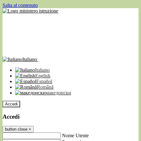
Salta al contenuto
Italiano
Italiano
English
Español
Română
македонски
Accedi
Accedi
button close
×
Nome Utente