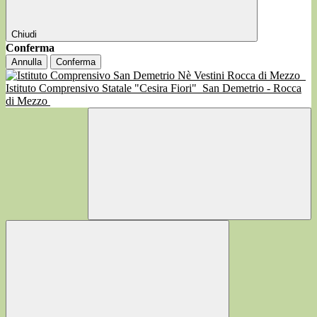
Chiudi
Conferma
Annulla
Conferma
Istituto Comprensivo Statale "Cesira Fiori"
San Demetrio - Rocca
di Mezzo