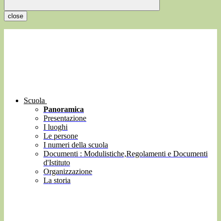
close
Scuola
Panoramica
Presentazione
I luoghi
Le persone
I numeri della scuola
Documenti : Modulistiche,Regolamenti e Documenti
d'Istituto
Organizzazione
La storia