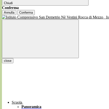
Chiudi
Conferma
Annulla
Conferma
I
close
Scuola
Panoramica