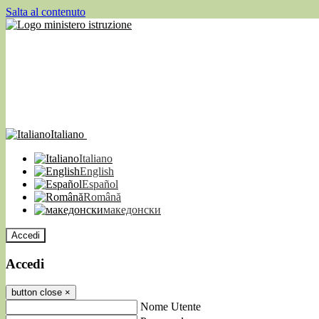
Salta al contenuto
Italiano
Italiano
English
Español
Română
македонски
Accedi
Accedi
button close
×
Nome Utente