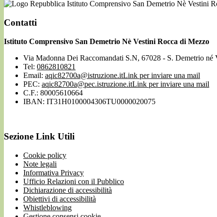
Istituto Comprensivo San Demetrio Nè Vestini 
Contatti
Istituto Comprensivo San Demetrio Nè Vestini Rocca di Mezzo
Via Madonna Dei Raccomandati S.N, 67028 - S. Demetrio né 
Tel:
0862810821
Email:
aqic82700a@istruzione.it
Link per inviare una mail
PEC:
aqic82700a@pec.istruzione.it
Link per inviare una mail
C.F.: 80005610664
IBAN: IT31H0100004306TU0000020075
Sezione Link Utili
Cookie policy
Note legali
Informativa Privacy
Ufficio Relazioni con il Pubblico
Dichiarazione di accessibilità
Obiettivi di accessibilità
Whistleblowing
Gestione consensi cookie