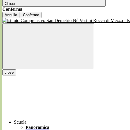
Chiudi
Conferma
Annulla
Conferma
I
close
Scuola
Panoramica