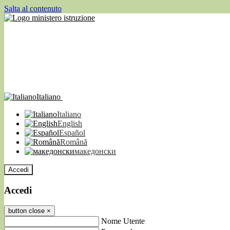
Salta al contenuto
Italiano
Italiano
English
Español
Română
македонски
Accedi
Accedi
button close
×
Nome Utente