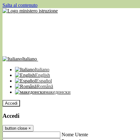
Salta al contenuto
Italiano
Italiano
English
Español
Română
македонски
Accedi
Accedi
button close
×
Nome Utente