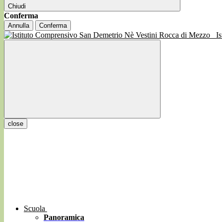
Chiudi
Conferma
Annulla
Conferma
I
close
Scuola
Panoramica