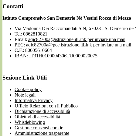
Contatti
Istituto Comprensivo San Demetrio Nè Vestini Rocca di Mezzo
Via Madonna Dei Raccomandati S.N, 67028 - S. Demetrio né 
Tel:
0862810821
Email:
aqic82700a@istruzione.it
Link per inviare una mail
PEC:
aqic82700a@pec.istruzione.it
Link per inviare una mail
C.F.: 80005610664
IBAN: IT31H0100004306TU0000020075
Sezione Link Utili
Cookie policy
Note legali
Informativa Privacy
Ufficio Relazioni con il Pubblico
Dichiarazione di accessibilità
Obiettivi di accessibilità
Whistleblowing
Gestione consensi cookie
Amministrazione trasparente