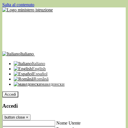
Salta al contenuto
Italiano
Italiano
English
Español
Română
македонски
Accedi
Accedi
button close
×
Nome Utente