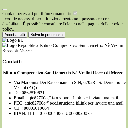
Cookie necessari per il funzionamento
I cookie necessari per il funzionamento non possono essere
disabilitati. È possibile consultare l'elenco nella pagina della cookie
policy.
Accetta tutti
Salva le preferenze
Istituto Comprensivo San Demetrio Nè Vestini
Rocca di Mezzo
Contatti
Istituto Comprensivo San Demetrio Nè Vestini Rocca di Mezzo
Via Madonna Dei Raccomandati S.N, 67028 - S. Demetrio né
Vestini (AQ)
Tel:
0862810821
Email:
aqic82700a@istruzione.it
Link per inviare una mail
PEC:
aqic82700a@pec.istruzione.it
Link per inviare una mail
C.F.: 80005610664
IBAN: IT31H0100004306TU0000020075