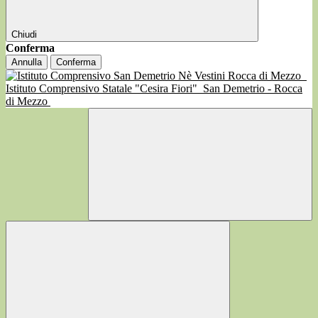
Chiudi
Conferma
Annulla
Conferma
Istituto Comprensivo Statale "Cesira Fiori"
San Demetrio - Rocca
di Mezzo