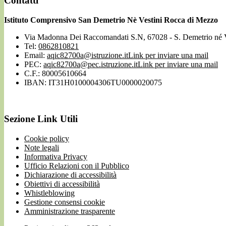
Contatti
Istituto Comprensivo San Demetrio Nè Vestini Rocca di Mezzo
Via Madonna Dei Raccomandati S.N, 67028 - S. Demetrio né 
Tel:
0862810821
Email:
aqic82700a@istruzione.it
Link per inviare una mail
PEC:
aqic82700a@pec.istruzione.it
Link per inviare una mail
C.F.: 80005610664
IBAN: IT31H0100004306TU0000020075
Sezione Link Utili
Cookie policy
Note legali
Informativa Privacy
Ufficio Relazioni con il Pubblico
Dichiarazione di accessibilità
Obiettivi di accessibilità
Whistleblowing
Gestione consensi cookie
Amministrazione trasparente