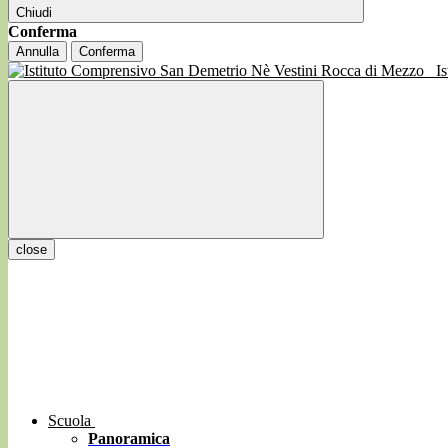
Chiudi
Conferma
Annulla
Conferma
I
close
Scuola
Panoramica