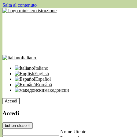
Salta al contenuto
Italiano
Italiano
English
Español
Română
македонски
Accedi
Accedi
button close
×
Nome Utente