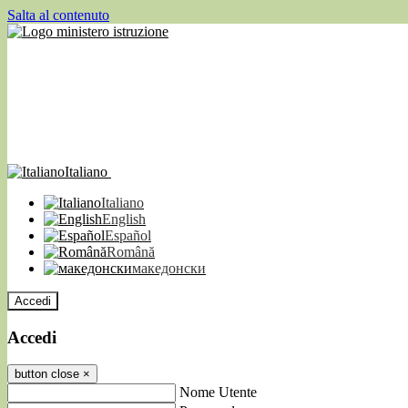
Salta al contenuto
Italiano
Italiano
English
Español
Română
македонски
Accedi
Accedi
button close
×
Nome Utente