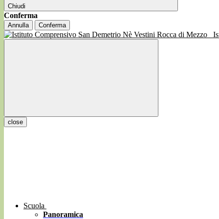
Chiudi
Conferma
Annulla
Conferma
I
close
Scuola
Panoramica