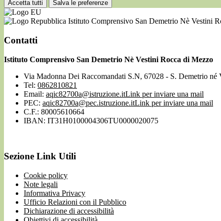
Accetta tutti
Salva le preferenze
Istituto Comprensivo San Demetrio Nè Vestini 
Contatti
Istituto Comprensivo San Demetrio Nè Vestini Rocca di Mezzo
Via Madonna Dei Raccomandati S.N, 67028 - S. Demetrio né 
Tel:
0862810821
Email:
aqic82700a@istruzione.it
Link per inviare una mail
PEC:
aqic82700a@pec.istruzione.it
Link per inviare una mail
C.F.: 80005610664
IBAN: IT31H0100004306TU0000020075
Sezione Link Utili
Cookie policy
Note legali
Informativa Privacy
Ufficio Relazioni con il Pubblico
Dichiarazione di accessibilità
Obiettivi di accessibilità