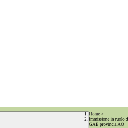
Home
>
Immissione in ruolo 
GAE provincia AQ