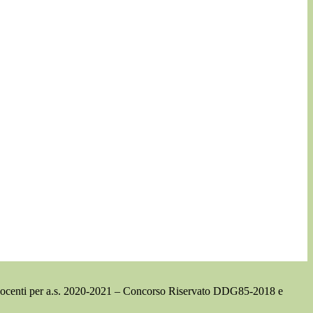
docenti per a.s. 2020-2021 – Concorso Riservato DDG85-2018 e