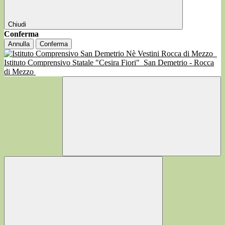
Chiudi
Conferma
Annulla
Conferma
Istituto Comprensivo Statale "Cesira Fiori"
San Demetrio - Rocca
di Mezzo