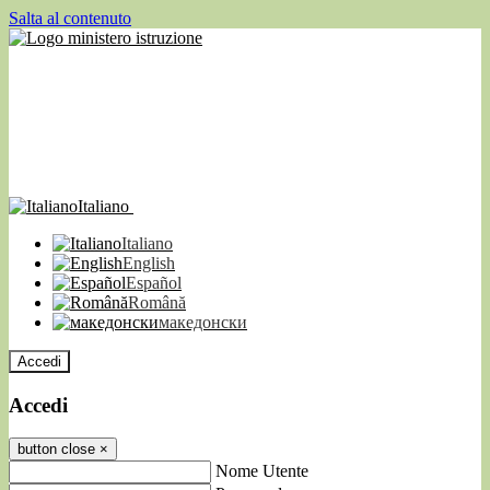
Salta al contenuto
Italiano
Italiano
English
Español
Română
македонски
Accedi
Accedi
button close
×
Nome Utente