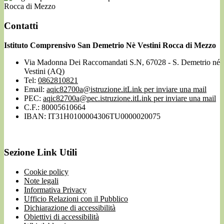
Rocca di Mezzo
Contatti
Istituto Comprensivo San Demetrio Nè Vestini Rocca di Mezzo
Via Madonna Dei Raccomandati S.N, 67028 - S. Demetrio né
Vestini (AQ)
Tel:
0862810821
Email:
aqic82700a@istruzione.it
Link per inviare una mail
PEC:
aqic82700a@pec.istruzione.it
Link per inviare una mail
C.F.: 80005610664
IBAN: IT31H0100004306TU0000020075
Sezione Link Utili
Cookie policy
Note legali
Informativa Privacy
Ufficio Relazioni con il Pubblico
Dichiarazione di accessibilità
Obiettivi di accessibilità