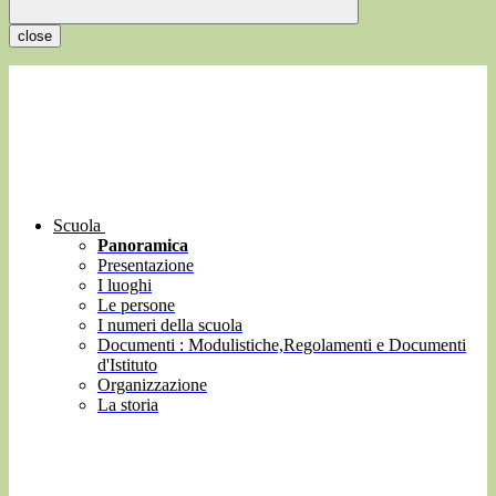
close
Scuola
Panoramica
Presentazione
I luoghi
Le persone
I numeri della scuola
Documenti : Modulistiche,Regolamenti e Documenti
d'Istituto
Organizzazione
La storia