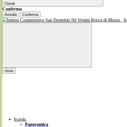
Chiudi
Conferma
Annulla
Conferma
I
close
Scuola
Panoramica