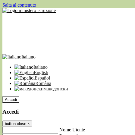
Salta al contenuto
Italiano
Italiano
English
Español
Română
македонски
Accedi
Accedi
button close
×
Nome Utente