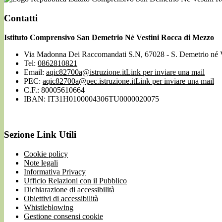
Contatti
Istituto Comprensivo San Demetrio Nè Vestini Rocca di Mezzo
Via Madonna Dei Raccomandati S.N, 67028 - S. Demetrio né 
Tel:
0862810821
Email:
aqic82700a@istruzione.it
Link per inviare una mail
PEC:
aqic82700a@pec.istruzione.it
Link per inviare una mail
C.F.: 80005610664
IBAN: IT31H0100004306TU0000020075
Sezione Link Utili
Cookie policy
Note legali
Informativa Privacy
Ufficio Relazioni con il Pubblico
Dichiarazione di accessibilità
Obiettivi di accessibilità
Whistleblowing
Gestione consensi cookie