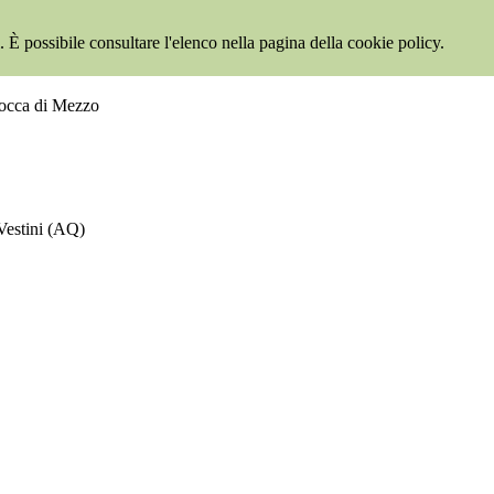
 È possibile consultare l'elenco nella pagina della cookie policy.
Rocca di Mezzo
Vestini (AQ)