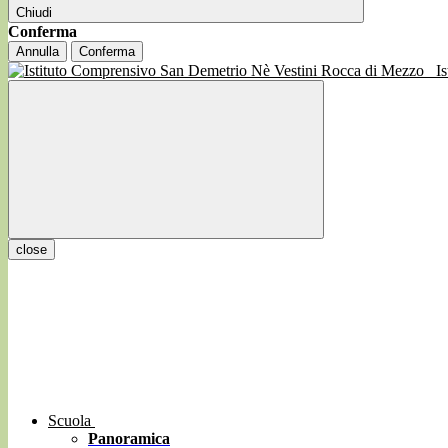
Chiudi
Conferma
Annulla
Conferma
I
close
Scuola
Panoramica