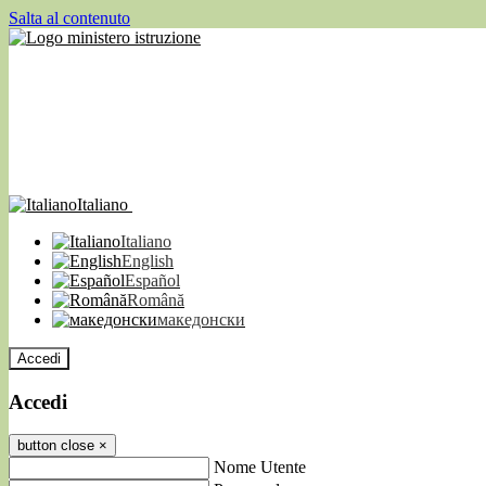
Salta al contenuto
Italiano
Italiano
English
Español
Română
македонски
Accedi
Accedi
button close
×
Nome Utente