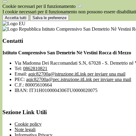
Cookie necessari per il funzionamento
I cookie necessari per il funzionamento non possono essere disabilitati.
Accetta tutti
Salva le preferenze
Istituto Comprensivo San Demetrio Nè Vestini 
Contatti
Istituto Comprensivo San Demetrio Nè Vestini Rocca di Mezzo
Via Madonna Dei Raccomandati S.N, 67028 - S. Demetrio né 
Tel:
0862810821
Email:
aqic82700a@istruzione.it
Link per inviare una mail
PEC:
aqic82700a@pec.istruzione.it
Link per inviare una mail
C.F.: 80005610664
IBAN: IT31H0100004306TU0000020075
Sezione Link Utili
Cookie policy
Note legali
Informativa Privacy