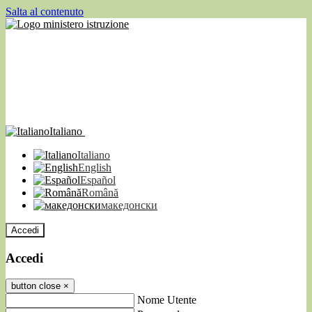
Salta al contenuto
Italiano
Italiano
English
Español
Română
македонски
Accedi
Accedi
button close
×
Nome Utente