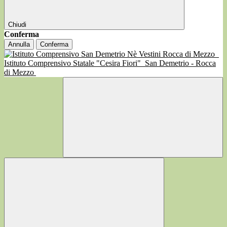
Chiudi
Conferma
Annulla
Conferma
Istituto Comprensivo Statale "Cesira Fiori"
San Demetrio - Rocca
di Mezzo