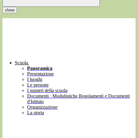
close
Scuola
Panoramica
Presentazione
I luoghi
Le persone
I numeri della scuola
Documenti : Modulistiche,Regolamenti e Documenti
d'Istituto
Organizzazione
La storia