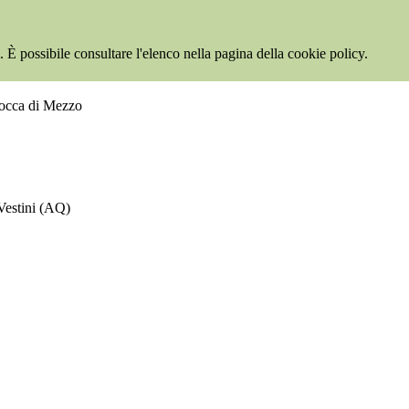
 È possibile consultare l'elenco nella pagina della cookie policy.
Rocca di Mezzo
Vestini (AQ)