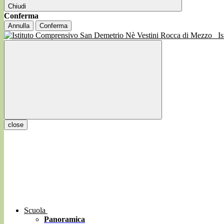
Chiudi
Conferma
Annulla
Conferma
I
close
Scuola
Panoramica