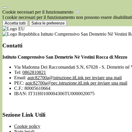
Cookie necessari per il funzionamento
I cookie necessari per il funzionamento non possono essere disabilitati.
Accetta tutti
Salva le preferenze
Istituto Comprensivo San Demetrio Nè Vestini 
Contatti
Istituto Comprensivo San Demetrio Nè Vestini Rocca di Mezzo
Via Madonna Dei Raccomandati S.N, 67028 - S. Demetrio né 
Tel:
0862810821
Email:
aqic82700a@istruzione.it
Link per inviare una mail
PEC:
aqic82700a@pec.istruzione.it
Link per inviare una mail
C.F.: 80005610664
IBAN: IT31H0100004306TU0000020075
Sezione Link Utili
Cookie policy
Note legali