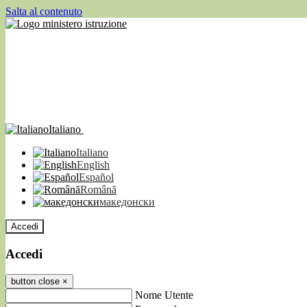
Salta al contenuto
Italiano
Italiano
English
Español
Română
македонски
Accedi
Accedi
button close
×
Nome Utente