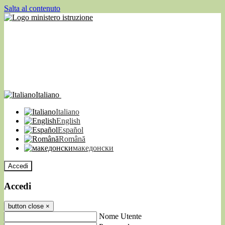
Salta al contenuto
Italiano
Italiano
English
Español
Română
македонски
Accedi
Accedi
button close
×
Nome Utente