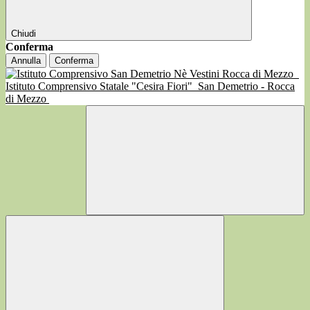
Chiudi
Conferma
Annulla
Conferma
Istituto Comprensivo Statale "Cesira Fiori"
San Demetrio - Rocca
di Mezzo