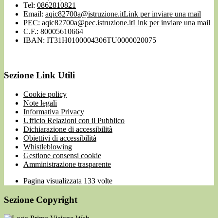
Tel:
0862810821
Email:
aqic82700a@istruzione.it
Link per inviare una mail
PEC:
aqic82700a@pec.istruzione.it
Link per inviare una mail
C.F.: 80005610664
IBAN: IT31H0100004306TU0000020075
Sezione Link Utili
Cookie policy
Note legali
Informativa Privacy
Ufficio Relazioni con il Pubblico
Dichiarazione di accessibilità
Obiettivi di accessibilità
Whistleblowing
Gestione consensi cookie
Amministrazione trasparente
Pagina visualizzata
133
volte
Sezione Copyright