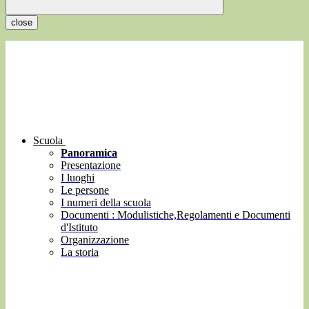
close
Scuola
Panoramica
Presentazione
I luoghi
Le persone
I numeri della scuola
Documenti : Modulistiche,Regolamenti e Documenti
d'Istituto
Organizzazione
La storia