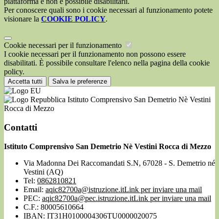
piattaforma e non è possibile disabilitarli.
Per conoscere quali sono i cookie necessari al funzionamento potete
visionare la
COOKIE POLICY
.
Cookie necessari per il funzionamento
I cookie necessari per il funzionamento non possono essere
disabilitati. È possibile consultare l'elenco nella pagina della cookie
policy.
Accetta tutti
Salva le preferenze
Istituto Comprensivo San Demetrio Nè Vestini
Rocca di Mezzo
Contatti
Istituto Comprensivo San Demetrio Nè Vestini Rocca di Mezzo
Via Madonna Dei Raccomandati S.N, 67028 - S. Demetrio né
Vestini (AQ)
Tel:
0862810821
Email:
aqic82700a@istruzione.it
Link per inviare una mail
PEC:
aqic82700a@pec.istruzione.it
Link per inviare una mail
C.F.: 80005610664
IBAN: IT31H0100004306TU0000020075