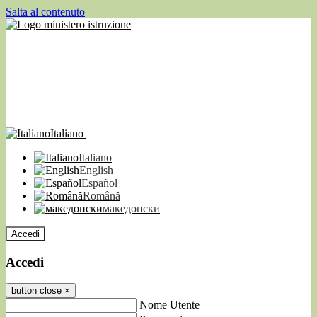
Salta al contenuto
Italiano
Italiano
English
Español
Română
македонски
Accedi
Accedi
button close
×
Nome Utente