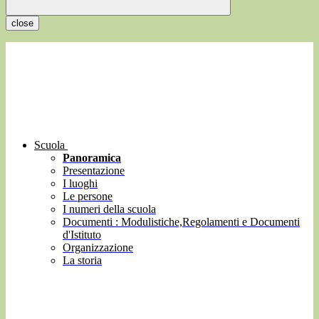
close
Scuola
Panoramica
Presentazione
I luoghi
Le persone
I numeri della scuola
Documenti : Modulistiche,Regolamenti e Documenti
d'Istituto
Organizzazione
La storia