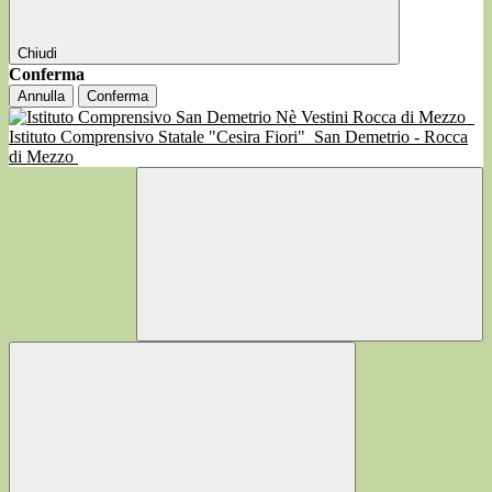
Chiudi
Conferma
Annulla
Conferma
Istituto Comprensivo Statale "Cesira Fiori"
San Demetrio - Rocca
di Mezzo