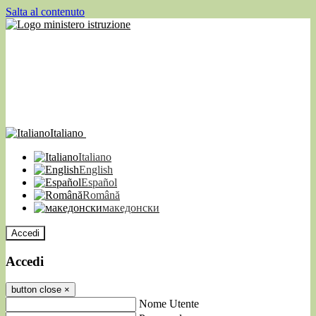
Salta al contenuto
Italiano
Italiano
English
Español
Română
македонски
Accedi
Accedi
button close
×
Nome Utente