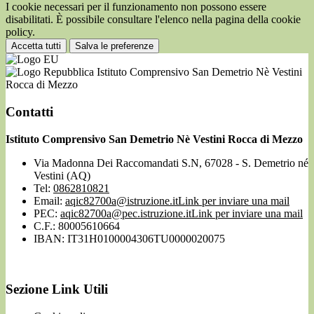
I cookie necessari per il funzionamento non possono essere
disabilitati. È possibile consultare l'elenco nella pagina della cookie
policy.
Accetta tutti
Salva le preferenze
Istituto Comprensivo San Demetrio Nè Vestini
Rocca di Mezzo
Contatti
Istituto Comprensivo San Demetrio Nè Vestini Rocca di Mezzo
Via Madonna Dei Raccomandati S.N, 67028 - S. Demetrio né
Vestini (AQ)
Tel:
0862810821
Email:
aqic82700a@istruzione.it
Link per inviare una mail
PEC:
aqic82700a@pec.istruzione.it
Link per inviare una mail
C.F.: 80005610664
IBAN: IT31H0100004306TU0000020075
Sezione Link Utili