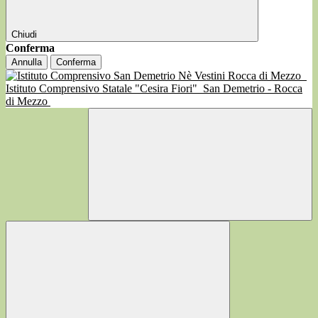
Chiudi
Conferma
Annulla
Conferma
Istituto Comprensivo Statale "Cesira Fiori"
San Demetrio - Rocca
di Mezzo