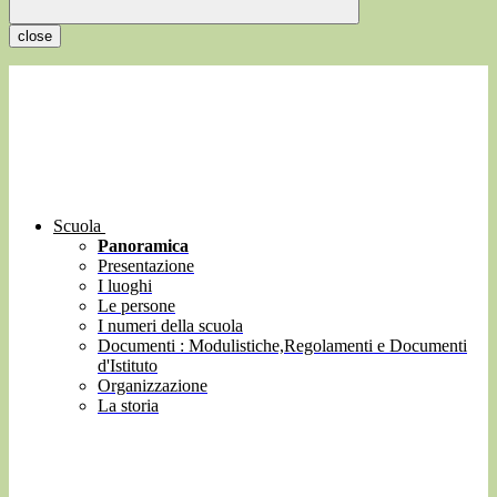
close
Scuola
Panoramica
Presentazione
I luoghi
Le persone
I numeri della scuola
Documenti : Modulistiche,Regolamenti e Documenti
d'Istituto
Organizzazione
La storia