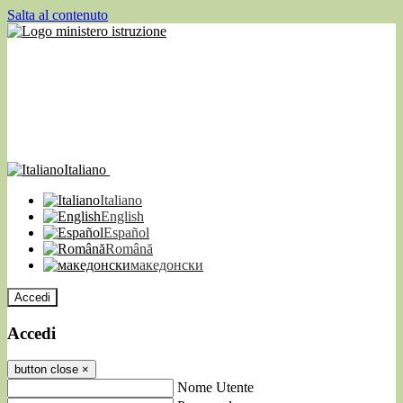
Salta al contenuto
Italiano
Italiano
English
Español
Română
македонски
Accedi
Accedi
button close
×
Nome Utente