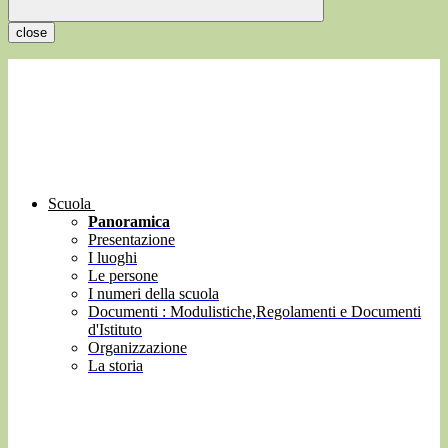
close
Scuola
Panoramica
Presentazione
I luoghi
Le persone
I numeri della scuola
Documenti : Modulistiche,Regolamenti e Documenti
d'Istituto
Organizzazione
La storia