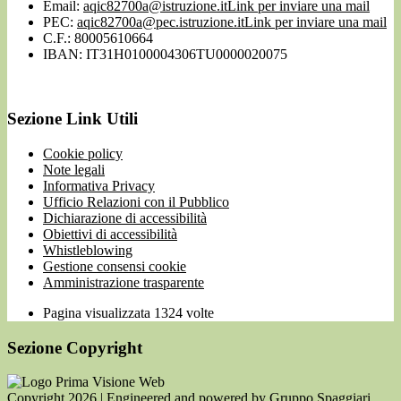
Email:
aqic82700a@istruzione.it
Link per inviare una mail
PEC:
aqic82700a@pec.istruzione.it
Link per inviare una mail
C.F.: 80005610664
IBAN: IT31H0100004306TU0000020075
Sezione Link Utili
Cookie policy
Note legali
Informativa Privacy
Ufficio Relazioni con il Pubblico
Dichiarazione di accessibilità
Obiettivi di accessibilità
Whistleblowing
Gestione consensi cookie
Amministrazione trasparente
Pagina visualizzata
1324
volte
Sezione Copyright
Copyright 2026 | Engineered and powered by Gruppo Spaggiari