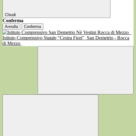
Chiudi
Conferma
Annulla
Conferma
Istituto Comprensivo Statale "Cesira Fiori"
San Demetrio - Rocca
di Mezzo