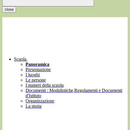
close
Scuola
Panoramica
Presentazione
I luoghi
Le persone
I numeri della scuola
Documenti : Modulistiche,Regolamenti e Documenti
d'Istituto
Organizzazione
La storia