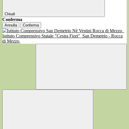
Chiudi
Conferma
Annulla
Conferma
Istituto Comprensivo Statale "Cesira Fiori"
San Demetrio - Rocca
di Mezzo