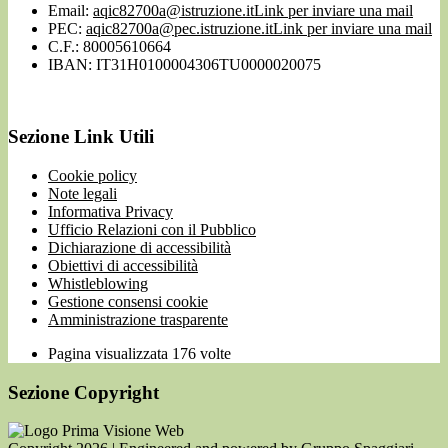
Email:
aqic82700a@istruzione.it
Link per inviare una mail
PEC:
aqic82700a@pec.istruzione.it
Link per inviare una mail
C.F.: 80005610664
IBAN: IT31H0100004306TU0000020075
Sezione Link Utili
Cookie policy
Note legali
Informativa Privacy
Ufficio Relazioni con il Pubblico
Dichiarazione di accessibilità
Obiettivi di accessibilità
Whistleblowing
Gestione consensi cookie
Amministrazione trasparente
Pagina visualizzata
176
volte
Sezione Copyright