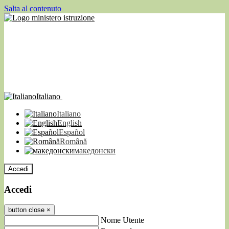
Salta al contenuto
Italiano
Italiano
English
Español
Română
македонски
Accedi
Accedi
button close
×
Nome Utente