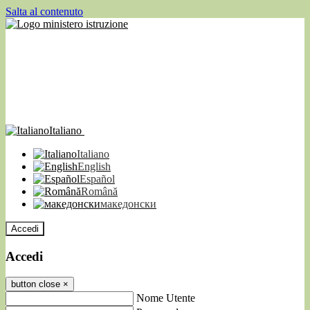
Salta al contenuto
Italiano
Italiano
English
Español
Română
македонски
Accedi
Accedi
button close
×
Nome Utente