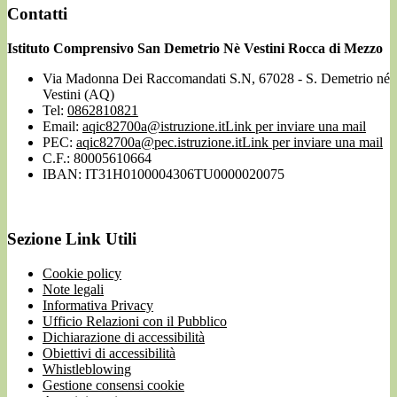
Contatti
Istituto Comprensivo San Demetrio Nè Vestini Rocca di Mezzo
Via Madonna Dei Raccomandati S.N, 67028 - S. Demetrio né
Vestini (AQ)
Tel:
0862810821
Email:
aqic82700a@istruzione.it
Link per inviare una mail
PEC:
aqic82700a@pec.istruzione.it
Link per inviare una mail
C.F.: 80005610664
IBAN: IT31H0100004306TU0000020075
Sezione Link Utili
Cookie policy
Note legali
Informativa Privacy
Ufficio Relazioni con il Pubblico
Dichiarazione di accessibilità
Obiettivi di accessibilità
Whistleblowing
Gestione consensi cookie