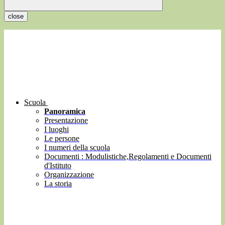
close
Scuola
Panoramica
Presentazione
I luoghi
Le persone
I numeri della scuola
Documenti : Modulistiche,Regolamenti e Documenti
d'Istituto
Organizzazione
La storia