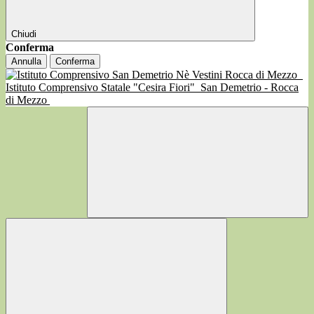
Chiudi
Conferma
Annulla
Conferma
Istituto Comprensivo Statale "Cesira Fiori"
San Demetrio - Rocca
di Mezzo