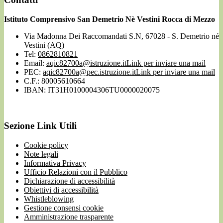
Istituto Comprensivo San Demetrio Nè Vestini Rocca di Mezzo
Via Madonna Dei Raccomandati S.N, 67028 - S. Demetrio né
Vestini (AQ)
Tel:
0862810821
Email:
aqic82700a@istruzione.it
Link per inviare una mail
PEC:
aqic82700a@pec.istruzione.it
Link per inviare una mail
C.F.: 80005610664
IBAN: IT31H0100004306TU0000020075
Sezione Link Utili
Cookie policy
Note legali
Informativa Privacy
Ufficio Relazioni con il Pubblico
Dichiarazione di accessibilità
Obiettivi di accessibilità
Whistleblowing
Gestione consensi cookie
Amministrazione trasparente