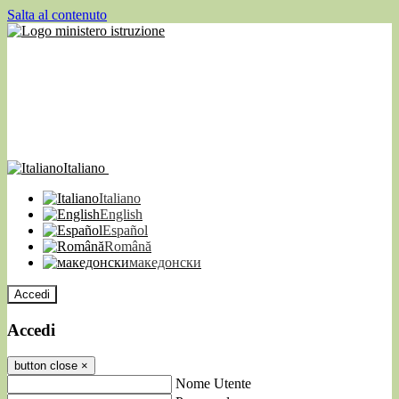
Salta al contenuto
Italiano
Italiano
English
Español
Română
македонски
Accedi
Accedi
button close
×
Nome Utente