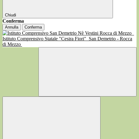
Chiudi
Conferma
Annulla
Conferma
Istituto Comprensivo Statale "Cesira Fiori"
San Demetrio - Rocca
di Mezzo