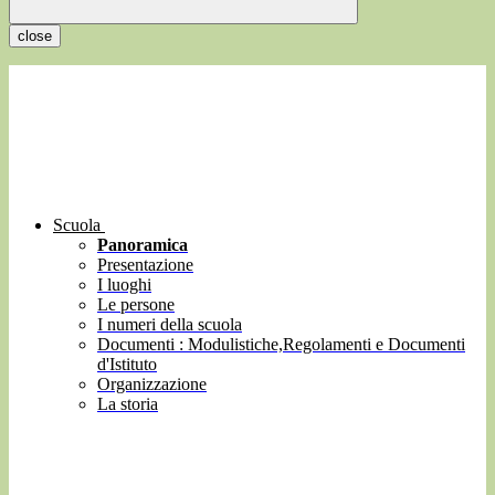
close
Scuola
Panoramica
Presentazione
I luoghi
Le persone
I numeri della scuola
Documenti : Modulistiche,Regolamenti e Documenti
d'Istituto
Organizzazione
La storia