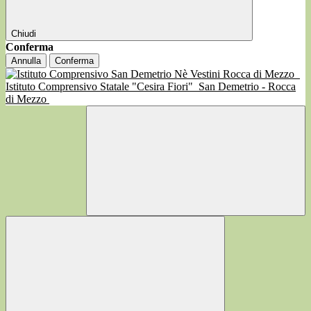
Chiudi
Conferma
Annulla
Conferma
Istituto Comprensivo Statale "Cesira Fiori"
San Demetrio - Rocca
di Mezzo