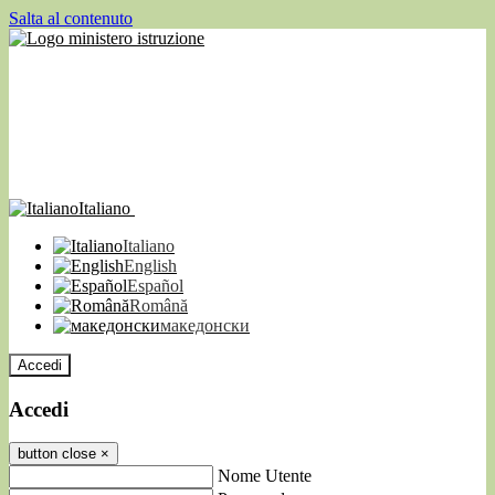
Salta al contenuto
Italiano
Italiano
English
Español
Română
македонски
Accedi
Accedi
button close
×
Nome Utente