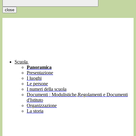
close
Scuola
Panoramica
Presentazione
I luoghi
Le persone
I numeri della scuola
Documenti : Modulistiche,Regolamenti e Documenti
d'Istituto
Organizzazione
La storia