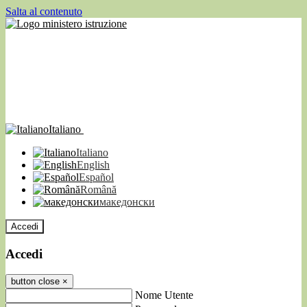
Salta al contenuto
Italiano
Italiano
English
Español
Română
македонски
Accedi
Accedi
button close
×
Nome Utente