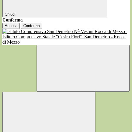
Chiudi
Conferma
Annulla
Conferma
Istituto Comprensivo Statale "Cesira Fiori"
San Demetrio - Rocca
di Mezzo