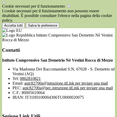
Cookie necessari per il funzionamento
I cookie necessari per il funzionamento non possono essere
disabilitati. È possibile consultare l'elenco nella pagina della cookie
policy.
Accetta tutti
Salva le preferenze
Istituto Comprensivo San Demetrio Nè Vestini
Rocca di Mezzo
Contatti
Istituto Comprensivo San Demetrio Nè Vestini Rocca di Mezzo
Via Madonna Dei Raccomandati S.N, 67028 - S. Demetrio né
Vestini (AQ)
Tel:
0862810821
Email:
aqic82700a@istruzione.it
Link per inviare una mail
PEC:
aqic82700a@pec.istruzione.it
Link per inviare una mail
C.F.: 80005610664
IBAN: IT31H0100004306TU0000020075
Sezione Link Utili