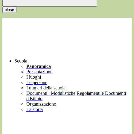
close
Scuola
Panoramica
Presentazione
I luoghi
Le persone
I numeri della scuola
Documenti : Modulistiche,Regolamenti e Documenti
d'Istituto
Organizzazione
La storia