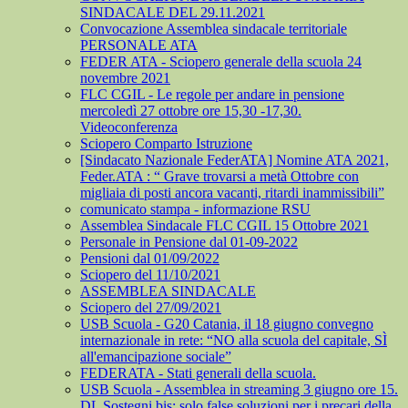
SINDACALE DEL 29.11.2021
Convocazione Assemblea sindacale territoriale
PERSONALE ATA
FEDER ATA - Sciopero generale della scuola 24
novembre 2021
FLC CGIL - Le regole per andare in pensione
mercoledì 27 ottobre ore 15,30 -17,30.
Videoconferenza
Sciopero Comparto Istruzione
[Sindacato Nazionale FederATA] Nomine ATA 2021,
Feder.ATA : “ Grave trovarsi a metà Ottobre con
migliaia di posti ancora vacanti, ritardi inammissibili”
comunicato stampa - informazione RSU
Assemblea Sindacale FLC CGIL 15 Ottobre 2021
Personale in Pensione dal 01-09-2022
Pensioni dal 01/09/2022
Sciopero del 11/10/2021
ASSEMBLEA SINDACALE
Sciopero del 27/09/2021
USB Scuola - G20 Catania, il 18 giugno convegno
internazionale in rete: “NO alla scuola del capitale, SÌ
all'emancipazione sociale”
FEDERATA - Stati generali della scuola.
USB Scuola - Assemblea in streaming 3 giugno ore 15.
DL Sostegni bis: solo false soluzioni per i precari della