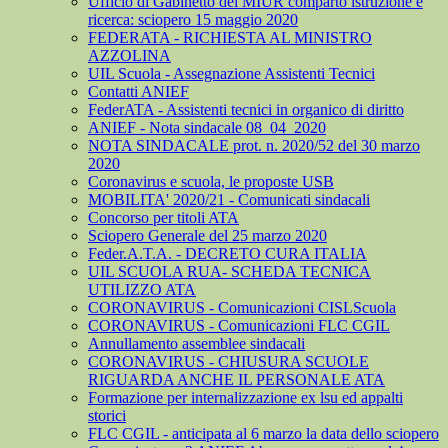
Ufficio di Gabinetto del MIUR comparto istruzione e
ricerca: sciopero 15 maggio 2020
FEDERATA - RICHIESTA AL MINISTRO
AZZOLINA
UIL Scuola - Assegnazione Assistenti Tecnici
Contatti ANIEF
FederATA - Assistenti tecnici in organico di diritto
ANIEF - Nota sindacale 08_04_2020
NOTA SINDACALE prot. n. 2020/52 del 30 marzo
2020
Coronavirus e scuola, le proposte USB
MOBILITA' 2020/21 - Comunicati sindacali
Concorso per titoli ATA
Sciopero Generale del 25 marzo 2020
Feder.A.T.A. - DECRETO CURA ITALIA
UIL SCUOLA RUA- SCHEDA TECNICA
UTILIZZO ATA
CORONAVIRUS - Comunicazioni CISLScuola
CORONAVIRUS - Comunicazioni FLC CGIL
Annullamento assemblee sindacali
CORONAVIRUS - CHIUSURA SCUOLE
RIGUARDA ANCHE IL PERSONALE ATA
Formazione per internalizzazione ex lsu ed appalti
storici
FLC CGIL - anticipata al 6 marzo la data dello sciopero