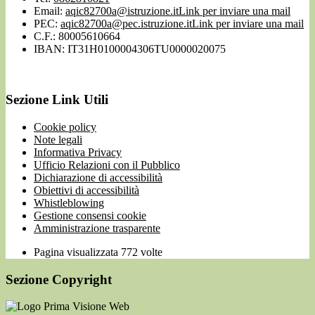
Email:
aqic82700a@istruzione.it
Link per inviare una mail
PEC:
aqic82700a@pec.istruzione.it
Link per inviare una mail
C.F.: 80005610664
IBAN: IT31H0100004306TU0000020075
Sezione Link Utili
Cookie policy
Note legali
Informativa Privacy
Ufficio Relazioni con il Pubblico
Dichiarazione di accessibilità
Obiettivi di accessibilità
Whistleblowing
Gestione consensi cookie
Amministrazione trasparente
Pagina visualizzata
772
volte
Sezione Copyright