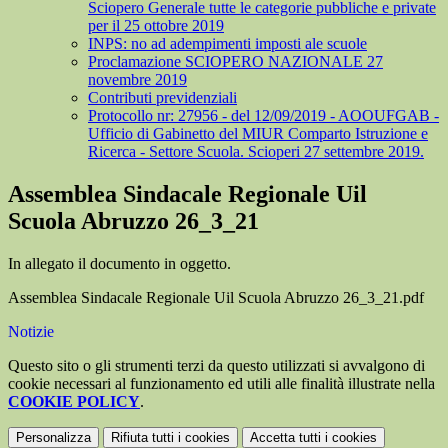
Sciopero Generale tutte le categorie pubbliche e private
per il 25 ottobre 2019
INPS: no ad adempimenti imposti ale scuole
Proclamazione SCIOPERO NAZIONALE 27
novembre 2019
Contributi previdenziali
Protocollo nr: 27956 - del 12/09/2019 - AOOUFGAB -
Ufficio di Gabinetto del MIUR Comparto Istruzione e
Ricerca - Settore Scuola. Scioperi 27 settembre 2019.
Assemblea Sindacale Regionale Uil
Scuola Abruzzo 26_3_21
In allegato il documento in oggetto.
Assemblea Sindacale Regionale Uil Scuola Abruzzo 26_3_21.pdf
Notizie
Questo sito o gli strumenti terzi da questo utilizzati si avvalgono di
cookie necessari al funzionamento ed utili alle finalità illustrate nella
COOKIE POLICY
.
Personalizza
Rifiuta tutti
i cookies
Accetta tutti
i cookies