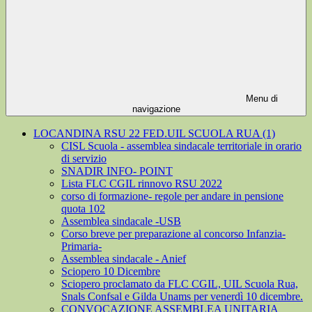
Menu di
navigazione
LOCANDINA RSU 22 FED.UIL SCUOLA RUA (1)
CISL Scuola - assemblea sindacale territoriale in orario
di servizio
SNADIR INFO- POINT
Lista FLC CGIL rinnovo RSU 2022
corso di formazione- regole per andare in pensione
quota 102
Assemblea sindacale -USB
Corso breve per preparazione al concorso Infanzia-
Primaria-
Assemblea sindacale - Anief
Sciopero 10 Dicembre
Sciopero proclamato da FLC CGIL, UIL Scuola Rua,
Snals Confsal e Gilda Unams per venerdì 10 dicembre.
CONVOCAZIONE ASSEMBLEA UNITARIA