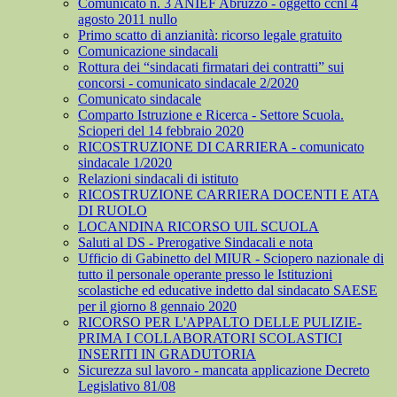
Comunicato n. 3 ANIEF Abruzzo - oggetto ccnl 4
agosto 2011 nullo
Primo scatto di anzianità: ricorso legale gratuito
Comunicazione sindacali
Rottura dei “sindacati firmatari dei contratti” sui
concorsi - comunicato sindacale 2/2020
Comunicato sindacale
Comparto Istruzione e Ricerca - Settore Scuola.
Scioperi del 14 febbraio 2020
RICOSTRUZIONE DI CARRIERA - comunicato
sindacale 1/2020
Relazioni sindacali di istituto
RICOSTRUZIONE CARRIERA DOCENTI E ATA
DI RUOLO
LOCANDINA RICORSO UIL SCUOLA
Saluti al DS - Prerogative Sindacali e nota
Ufficio di Gabinetto del MIUR - Sciopero nazionale di
tutto il personale operante presso le Istituzioni
scolastiche ed educative indetto dal sindacato SAESE
per il giorno 8 gennaio 2020
RICORSO PER L'APPALTO DELLE PULIZIE-
PRIMA I COLLABORATORI SCOLASTICI
INSERITI IN GRADUTORIA
Sicurezza sul lavoro - mancata applicazione Decreto
Legislativo 81/08