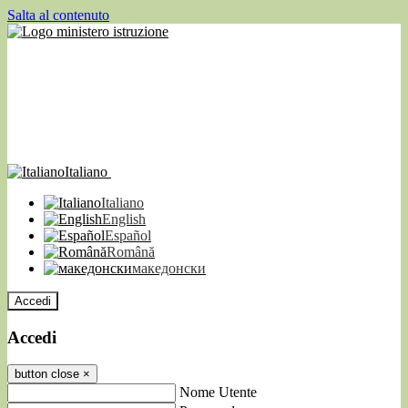
Salta al contenuto
Italiano
Italiano
English
Español
Română
македонски
Accedi
Accedi
button close
×
Nome Utente