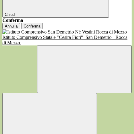
Chiudi
Conferma
Annulla
Conferma
Istituto Comprensivo Statale "Cesira Fiori"
San Demetrio - Rocca
di Mezzo