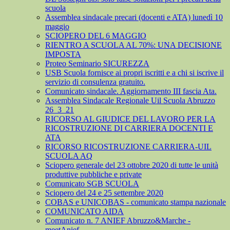
scuola
Assemblea sindacale precari (docenti e ATA) lunedì 10
maggio
SCIOPERO DEL 6 MAGGIO
RIENTRO A SCUOLA AL 70%: UNA DECISIONE
IMPOSTA
Proteo Seminario SICUREZZA
USB Scuola fornisce ai propri iscritti e a chi si iscrive il
servizio di consulenza gratuito.
Comunicato sindacale. Aggiornamento III fascia Ata.
Assemblea Sindacale Regionale Uil Scuola Abruzzo
26_3_21
RICORSO AL GIUDICE DEL LAVORO PER LA
RICOSTRUZIONE DI CARRIERA DOCENTI E
ATA
RICORSO RICOSTRUZIONE CARRIERA-UIL
SCUOLA AQ
Sciopero generale del 23 ottobre 2020 di tutte le unità
produttive pubbliche e private
Comunicato SGB SCUOLA
Sciopero del 24 e 25 settembre 2020
COBAS e UNICOBAS - comunicato stampa nazionale
COMUNICATO AIDA
Comunicato n. 7 ANIEF Abruzzo&Marche -
meetAnief