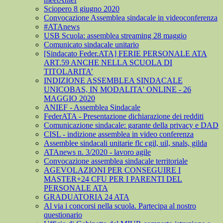
Sciopero 8 giugno 2020
Convocazione Assemblea sindacale in videoconferenza
#ATAnews
USB Scuola: assemblea streaming 28 maggio
Comunicato sindacale unitario
[Sindacato Feder.ATA] FERIE PERSONALE ATA
ART.59 ANCHE NELLA SCUOLA DI
TITOLARITA’
INDIZIONE ASSEMBLEA SINDACALE
UNICOBAS, IN MODALITA' ONLINE - 26
MAGGIO 2020
ANIEF - Assemblea Sindacale
FederATA - Presentazione dichiarazione dei redditi
Comunicazione sindacale: garante della privacy e DAD
CISL - indizione assemblea in video conferenza
Assemblee sindacali unitarie flc cgil, uil, snals, gilda
ATAnews n. 3/2020 - lavoro agile
Convocazione assemblea sindacale territoriale
AGEVOLAZIONI PER CONSEGUIRE I
MASTER+24 CFU PER I PARENTI DEL
PERSONALE ATA
GRADUATORIA 24 ATA
Al via i concorsi nella scuola. Partecipa al nostro
questionario