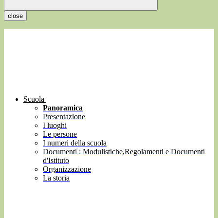
close
Scuola
Panoramica
Presentazione
I luoghi
Le persone
I numeri della scuola
Documenti : Modulistiche,Regolamenti e Documenti
d'Istituto
Organizzazione
La storia