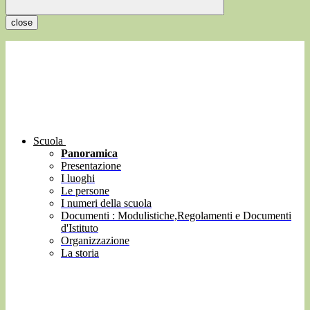
close
Scuola
Panoramica
Presentazione
I luoghi
Le persone
I numeri della scuola
Documenti : Modulistiche,Regolamenti e Documenti
d'Istituto
Organizzazione
La storia