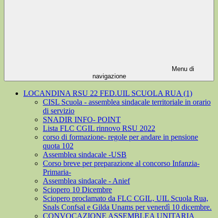
Menu di
navigazione
LOCANDINA RSU 22 FED.UIL SCUOLA RUA (1)
CISL Scuola - assemblea sindacale territoriale in orario
di servizio
SNADIR INFO- POINT
Lista FLC CGIL rinnovo RSU 2022
corso di formazione- regole per andare in pensione
quota 102
Assemblea sindacale -USB
Corso breve per preparazione al concorso Infanzia-
Primaria-
Assemblea sindacale - Anief
Sciopero 10 Dicembre
Sciopero proclamato da FLC CGIL, UIL Scuola Rua,
Snals Confsal e Gilda Unams per venerdì 10 dicembre.
CONVOCAZIONE ASSEMBLEA UNITARIA