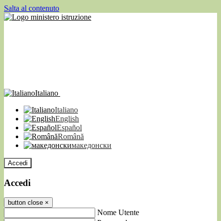
Salta al contenuto
Italiano
Italiano
English
Español
Română
македонски
Accedi
Accedi
button close
×
Nome Utente