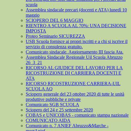
scuola
Assemblea sindacale precari (docenti e ATA) lunedì 10
maggio
SCIOPERO DEL 6 MAGGIO
RIENTRO A SCUOLA AL 70%: UNA DECISIONE
IMPOSTA
Proteo Seminario SICUREZZA
USB Scuola fornisce ai propri iscritti e a chi si iscrive il
servizio di consulenza gratuito.
Comunicato sindacale. Aggiornamento III fascia Ata.
Assemblea Sindacale Regionale Uil Scuola Abruzzo
26_3_21
RICORSO AL GIUDICE DEL LAVORO PER LA
RICOSTRUZIONE DI CARRIERA DOCENTI E
ATA
RICORSO RICOSTRUZIONE CARRIERA-UIL
SCUOLA AQ
Sciopero generale del 23 ottobre 2020 di tutte le unità
produttive pubbliche e private
Comunicato SGB SCUOLA
Sciopero del 24 e 25 settembre 2020
COBAS e UNICOBAS - comunicato stampa nazionale
COMUNICATO AIDA
Comunicato n. 7 ANIEF Abruzzo&Marche -
meetAnief