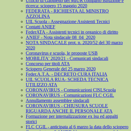
Ufficio di Gabinetto del MIUR comparto istruzione e
ricerca: sciopero 15 maggio 2020
FEDERATA - RICHIESTA AL MINISTRO
AZZOLINA
UIL Scuola - Assegnazione Assistenti Tecnici
Contatti ANIEF
FederATA - Assistenti tecnici in organico di diritto
ANIEF - Nota sindacale 08_04_2020
NOTA SINDACALE prot. n. 2020/52 del 30 marzo
2020
Coronavirus e scuola, le proposte USB
MOBILITA' 2020/21 - Comunicati sindacali
Concorso per titoli ATA
Sciopero Generale del 25 marzo 2020
Feder.A.T.A. - DECRETO CURA ITALIA
UIL SCUOLA RUA- SCHEDA TECNICA
UTILIZZO ATA
CORONAVIRUS - Comunicazioni CISLScuola
CORONAVIRUS - Comunicazioni FLC CGIL
Annullamento assemblee sindacali
CORONAVIRUS - CHIUSURA SCUOLE
RIGUARDA ANCHE IL PERSONALE ATA
Formazione per internalizzazione ex lsu ed appalti
storici
FLC CGIL - anticipata al 6 marzo la data dello sciopero