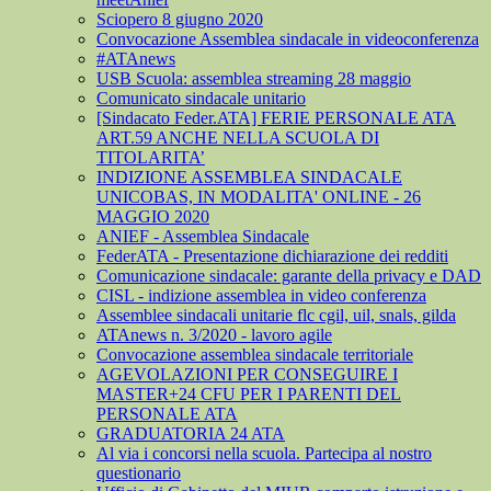
Sciopero 8 giugno 2020
Convocazione Assemblea sindacale in videoconferenza
#ATAnews
USB Scuola: assemblea streaming 28 maggio
Comunicato sindacale unitario
[Sindacato Feder.ATA] FERIE PERSONALE ATA
ART.59 ANCHE NELLA SCUOLA DI
TITOLARITA’
INDIZIONE ASSEMBLEA SINDACALE
UNICOBAS, IN MODALITA' ONLINE - 26
MAGGIO 2020
ANIEF - Assemblea Sindacale
FederATA - Presentazione dichiarazione dei redditi
Comunicazione sindacale: garante della privacy e DAD
CISL - indizione assemblea in video conferenza
Assemblee sindacali unitarie flc cgil, uil, snals, gilda
ATAnews n. 3/2020 - lavoro agile
Convocazione assemblea sindacale territoriale
AGEVOLAZIONI PER CONSEGUIRE I
MASTER+24 CFU PER I PARENTI DEL
PERSONALE ATA
GRADUATORIA 24 ATA
Al via i concorsi nella scuola. Partecipa al nostro
questionario