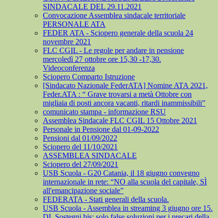
SINDACALE DEL 29.11.2021
Convocazione Assemblea sindacale territoriale
PERSONALE ATA
FEDER ATA - Sciopero generale della scuola 24
novembre 2021
FLC CGIL - Le regole per andare in pensione
mercoledì 27 ottobre ore 15,30 -17,30.
Videoconferenza
Sciopero Comparto Istruzione
[Sindacato Nazionale FederATA] Nomine ATA 2021,
Feder.ATA : “ Grave trovarsi a metà Ottobre con
migliaia di posti ancora vacanti, ritardi inammissibili”
comunicato stampa - informazione RSU
Assemblea Sindacale FLC CGIL 15 Ottobre 2021
Personale in Pensione dal 01-09-2022
Pensioni dal 01/09/2022
Sciopero del 11/10/2021
ASSEMBLEA SINDACALE
Sciopero del 27/09/2021
USB Scuola - G20 Catania, il 18 giugno convegno
internazionale in rete: “NO alla scuola del capitale, SÌ
all'emancipazione sociale”
FEDERATA - Stati generali della scuola.
USB Scuola - Assemblea in streaming 3 giugno ore 15.
DL Sostegni bis: solo false soluzioni per i precari della