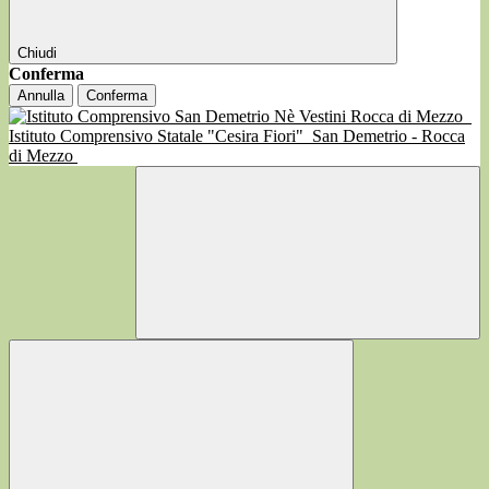
Chiudi
Conferma
Annulla
Conferma
Istituto Comprensivo Statale "Cesira Fiori"
San Demetrio - Rocca
di Mezzo