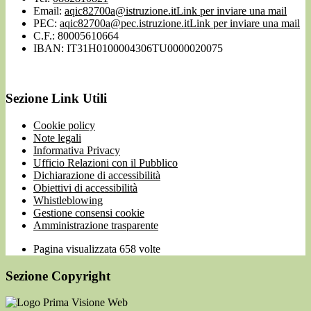
Email:
aqic82700a@istruzione.it
Link per inviare una mail
PEC:
aqic82700a@pec.istruzione.it
Link per inviare una mail
C.F.: 80005610664
IBAN: IT31H0100004306TU0000020075
Sezione Link Utili
Cookie policy
Note legali
Informativa Privacy
Ufficio Relazioni con il Pubblico
Dichiarazione di accessibilità
Obiettivi di accessibilità
Whistleblowing
Gestione consensi cookie
Amministrazione trasparente
Pagina visualizzata
658
volte
Sezione Copyright