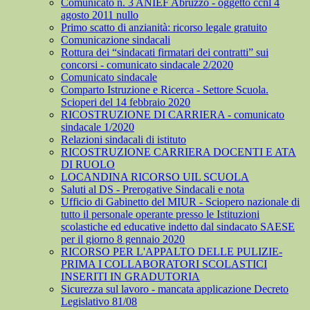
Comunicato n. 3 ANIEF Abruzzo - oggetto ccnl 4
agosto 2011 nullo
Primo scatto di anzianità: ricorso legale gratuito
Comunicazione sindacali
Rottura dei “sindacati firmatari dei contratti” sui
concorsi - comunicato sindacale 2/2020
Comunicato sindacale
Comparto Istruzione e Ricerca - Settore Scuola.
Scioperi del 14 febbraio 2020
RICOSTRUZIONE DI CARRIERA - comunicato
sindacale 1/2020
Relazioni sindacali di istituto
RICOSTRUZIONE CARRIERA DOCENTI E ATA
DI RUOLO
LOCANDINA RICORSO UIL SCUOLA
Saluti al DS - Prerogative Sindacali e nota
Ufficio di Gabinetto del MIUR - Sciopero nazionale di
tutto il personale operante presso le Istituzioni
scolastiche ed educative indetto dal sindacato SAESE
per il giorno 8 gennaio 2020
RICORSO PER L'APPALTO DELLE PULIZIE-
PRIMA I COLLABORATORI SCOLASTICI
INSERITI IN GRADUTORIA
Sicurezza sul lavoro - mancata applicazione Decreto
Legislativo 81/08