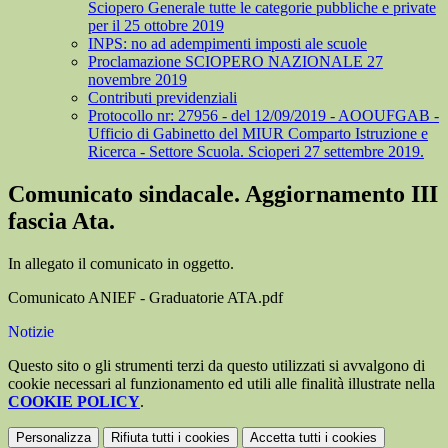
Sciopero Generale tutte le categorie pubbliche e private
per il 25 ottobre 2019
INPS: no ad adempimenti imposti ale scuole
Proclamazione SCIOPERO NAZIONALE 27
novembre 2019
Contributi previdenziali
Protocollo nr: 27956 - del 12/09/2019 - AOOUFGAB -
Ufficio di Gabinetto del MIUR Comparto Istruzione e
Ricerca - Settore Scuola. Scioperi 27 settembre 2019.
Comunicato sindacale. Aggiornamento III
fascia Ata.
In allegato il comunicato in oggetto.
Comunicato ANIEF - Graduatorie ATA.pdf
Notizie
Questo sito o gli strumenti terzi da questo utilizzati si avvalgono di
cookie necessari al funzionamento ed utili alle finalità illustrate nella
COOKIE POLICY
.
Personalizza
Rifiuta tutti
i cookies
Accetta tutti
i cookies