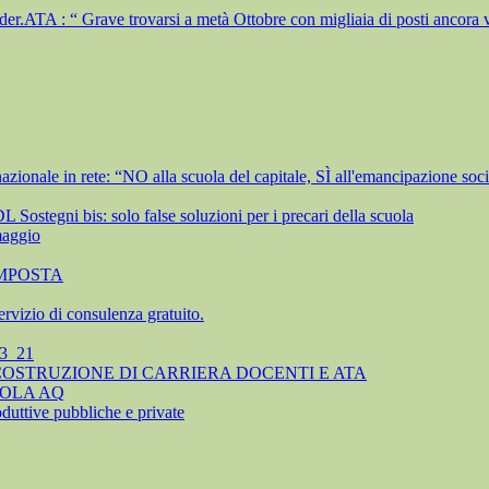
TA : “ Grave trovarsi a metà Ottobre con migliaia di posti ancora vac
ionale in rete: “NO alla scuola del capitale, SÌ all'emancipazione soci
Sostegni bis: solo false soluzioni per i precari della scuola
maggio
IMPOSTA
servizio di consulenza gratuito.
_3_21
COSTRUZIONE DI CARRIERA DOCENTI E ATA
UOLA AQ
oduttive pubbliche e private