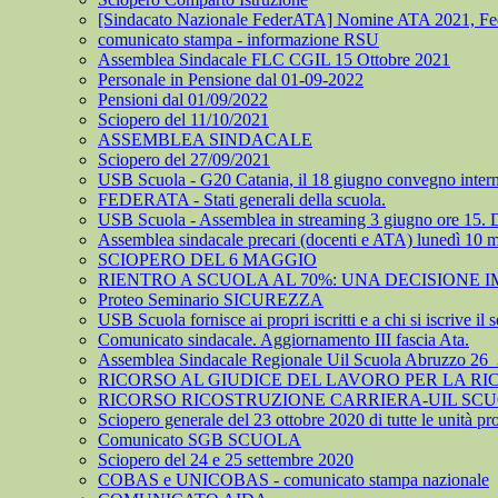
[Sindacato Nazionale FederATA] Nomine ATA 2021, Feder.A
comunicato stampa - informazione RSU
Assemblea Sindacale FLC CGIL 15 Ottobre 2021
Personale in Pensione dal 01-09-2022
Pensioni dal 01/09/2022
Sciopero del 11/10/2021
ASSEMBLEA SINDACALE
Sciopero del 27/09/2021
USB Scuola - G20 Catania, il 18 giugno convegno internaz
FEDERATA - Stati generali della scuola.
USB Scuola - Assemblea in streaming 3 giugno ore 15. DL 
Assemblea sindacale precari (docenti e ATA) lunedì 10 
SCIOPERO DEL 6 MAGGIO
RIENTRO A SCUOLA AL 70%: UNA DECISIONE 
Proteo Seminario SICUREZZA
USB Scuola fornisce ai propri iscritti e a chi si iscrive il 
Comunicato sindacale. Aggiornamento III fascia Ata.
Assemblea Sindacale Regionale Uil Scuola Abruzzo 26
RICORSO AL GIUDICE DEL LAVORO PER LA RI
RICORSO RICOSTRUZIONE CARRIERA-UIL SC
Sciopero generale del 23 ottobre 2020 di tutte le unità pr
Comunicato SGB SCUOLA
Sciopero del 24 e 25 settembre 2020
COBAS e UNICOBAS - comunicato stampa nazionale