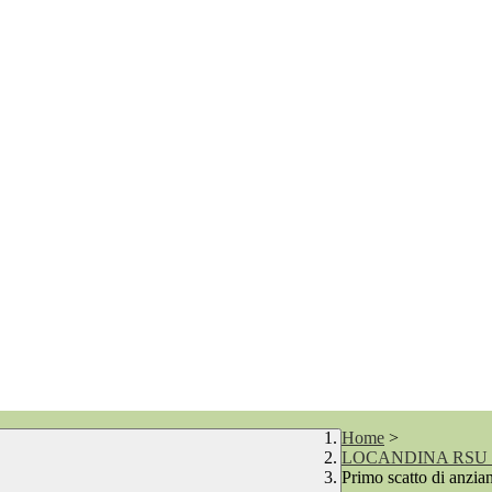
Home
>
LOCANDINA RSU 2
Primo scatto di anzian