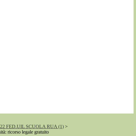
2 FED.UIL SCUOLA RUA (1)
>
ità: ricorso legale gratuito