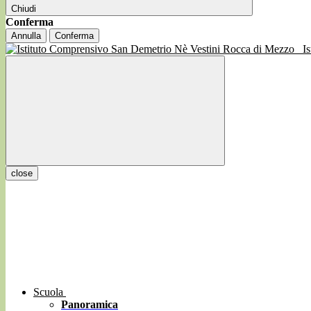
Chiudi
Conferma
Annulla
Conferma
I
close
Scuola
Panoramica