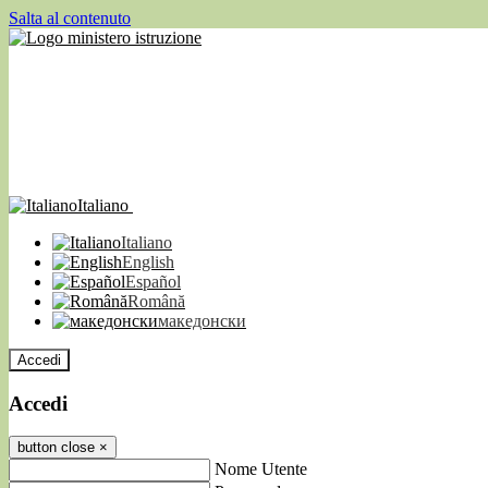
Salta al contenuto
Italiano
Italiano
English
Español
Română
македонски
Accedi
Accedi
button close
×
Nome Utente