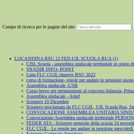
Campo di ricerca per le pagine del sito
LOCANDINA RSU 22 FED.UIL SCUOLA RUA (1)
CISL Scuola - assemblea sindacale territoriale in orario di
SNADIR INFO- POINT
Lista FLC CGIL rinnovo RSU 2022
corso di formazione- regole per andare in pensione quot
Assemblea sindacale -USB
Corso breve per preparazione al concorso Infanzia- Prima
Assemblea sindacale - Anief
Sciopero 10 Dicembre
Sciopero proclamato da FLC CGIL, UIL Scuola Rua, Sna
CONVOCAZIONE ASSEMBLEA UNITARIA SINDAC
Convocazione Assemblea sindacale territoriale PER
FEDER ATA - Sciopero generale della scuola 24 novem
FLC CGIL - Le regole per andare in pensione mercoledì 
Sciopero Comparto Istruzione