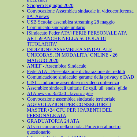
Sciopero 8 giugno 2020
Convocazione Assemblea sindacale in videoconferenza
#ATAnews
USB Scuola: assemblea streaming 28 maggio
Comunicato sindacale unitario
[Sindacato Feder.ATA] FERIE PERSONALE ATA
ART.59 ANCHE NELLA SCUOLA DI
TITOLARITA’
INDIZIONE ASSEMBLEA SINDACALE
UNICOBAS, IN MODALITA' ONLINE - 26
MAGGIO 2020
ANIEF - Assemblea Sindacale
FederATA - Presentazione dichiarazione dei redditi
Comunicazione sindacale: garante della privacy e DAD
CISL - indizione assemblea in video conferenza
Assemblee sindacali unitarie flc cgil, uil, snals, gilda
ATAnews n. 3/2020 - lavoro agile
Convocazione assemblea sindacale territoriale
AGEVOLAZIONI PER CONSEGUIRE I
MASTER+24 CFU PER I PARENTI DEL
PERSONALE ATA
GRADUATORIA 24 ATA
Al via i concorsi nella scuola. Partecipa al nostro
questionario