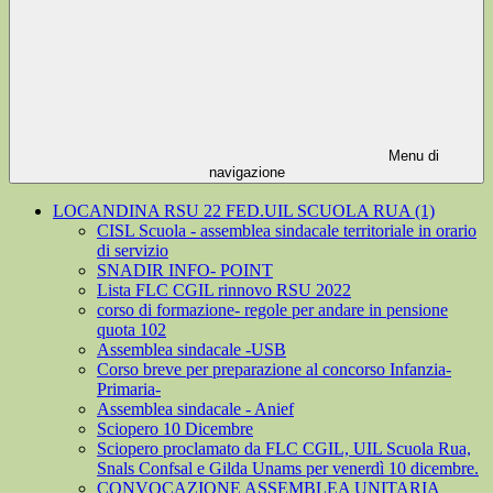
Menu di
navigazione
LOCANDINA RSU 22 FED.UIL SCUOLA RUA (1)
CISL Scuola - assemblea sindacale territoriale in orario
di servizio
SNADIR INFO- POINT
Lista FLC CGIL rinnovo RSU 2022
corso di formazione- regole per andare in pensione
quota 102
Assemblea sindacale -USB
Corso breve per preparazione al concorso Infanzia-
Primaria-
Assemblea sindacale - Anief
Sciopero 10 Dicembre
Sciopero proclamato da FLC CGIL, UIL Scuola Rua,
Snals Confsal e Gilda Unams per venerdì 10 dicembre.
CONVOCAZIONE ASSEMBLEA UNITARIA