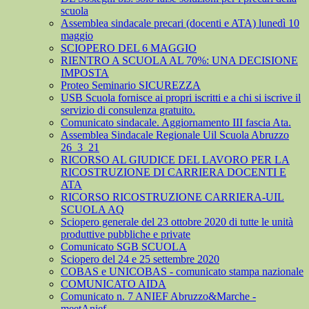
scuola
Assemblea sindacale precari (docenti e ATA) lunedì 10
maggio
SCIOPERO DEL 6 MAGGIO
RIENTRO A SCUOLA AL 70%: UNA DECISIONE
IMPOSTA
Proteo Seminario SICUREZZA
USB Scuola fornisce ai propri iscritti e a chi si iscrive il
servizio di consulenza gratuito.
Comunicato sindacale. Aggiornamento III fascia Ata.
Assemblea Sindacale Regionale Uil Scuola Abruzzo
26_3_21
RICORSO AL GIUDICE DEL LAVORO PER LA
RICOSTRUZIONE DI CARRIERA DOCENTI E
ATA
RICORSO RICOSTRUZIONE CARRIERA-UIL
SCUOLA AQ
Sciopero generale del 23 ottobre 2020 di tutte le unità
produttive pubbliche e private
Comunicato SGB SCUOLA
Sciopero del 24 e 25 settembre 2020
COBAS e UNICOBAS - comunicato stampa nazionale
COMUNICATO AIDA
Comunicato n. 7 ANIEF Abruzzo&Marche -
meetAnief