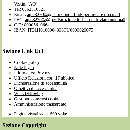
Vestini (AQ)
Tel:
0862810821
Email:
aqic82700a@istruzione.it
Link per inviare una mail
PEC:
aqic82700a@pec.istruzione.it
Link per inviare una mail
C.F.: 80005610664
IBAN: IT31H0100004306TU0000020075
Sezione Link Utili
Cookie policy
Note legali
Informativa Privacy
Ufficio Relazioni con il Pubblico
Dichiarazione di accessibilità
Obiettivi di accessibilità
Whistleblowing
Gestione consensi cookie
Amministrazione trasparente
Pagina visualizzata
690
volte
Sezione Copyright