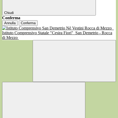
Chiudi
Conferma
Annulla
Conferma
Istituto Comprensivo Statale "Cesira Fiori"
San Demetrio - Rocca
di Mezzo