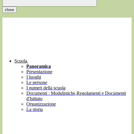
close
Scuola
Panoramica
Presentazione
I luoghi
Le persone
I numeri della scuola
Documenti : Modulistiche,Regolamenti e Documenti
d'Istituto
Organizzazione
La storia