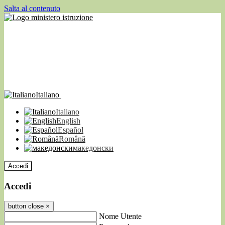
Salta al contenuto
Italiano
Italiano
English
Español
Română
македонски
Accedi
Accedi
button close
×
Nome Utente