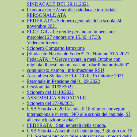
SINDACALE DEL 29.11.2021
Convocazione Assemblea sindacale territoriale
PERSONALE ATA
FEDER ATA - Sciopero generale della scuola 24
novembre 2021
FLC CGIL - Le regole per andare in pensione
mercoledì 27 ottobre ore 15,30 -17,30.
Videoconferenza
Sciopero Comparto Istruzione
[Sindacato Nazionale FederATA] Nomine ATA 2021,
Feder.ATA : “ Grave trovarsi a metà Ottobre con
migliaia di posti ancora vacanti, ritardi inammissibili”
comunicato stampa - informazione RSU
Assemblea Sindacale FLC CGIL 15 Ottobre 2021
Personale in Pensione dal 01-09-2022
Pensioni dal 01/09/2022
Sciopero del 11/10/2021
ASSEMBLEA SINDACALE
Sciopero del 27/09/2021
USB Scuola - G20 Catania, il 18 giugno convegno
internazionale in rete: “NO alla scuola del capitale, SÌ
all'emancipazione sociale”
FEDERATA - Stati generali della scuola.
USB Scuola - Assemblea in streaming 3 giugno ore 15.
DL Sostegni bis: solo false soluzioni per i precari della