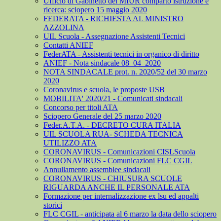
Ufficio di Gabinetto del MIUR comparto istruzione e
ricerca: sciopero 15 maggio 2020
FEDERATA - RICHIESTA AL MINISTRO
AZZOLINA
UIL Scuola - Assegnazione Assistenti Tecnici
Contatti ANIEF
FederATA - Assistenti tecnici in organico di diritto
ANIEF - Nota sindacale 08_04_2020
NOTA SINDACALE prot. n. 2020/52 del 30 marzo
2020
Coronavirus e scuola, le proposte USB
MOBILITA' 2020/21 - Comunicati sindacali
Concorso per titoli ATA
Sciopero Generale del 25 marzo 2020
Feder.A.T.A. - DECRETO CURA ITALIA
UIL SCUOLA RUA- SCHEDA TECNICA
UTILIZZO ATA
CORONAVIRUS - Comunicazioni CISLScuola
CORONAVIRUS - Comunicazioni FLC CGIL
Annullamento assemblee sindacali
CORONAVIRUS - CHIUSURA SCUOLE
RIGUARDA ANCHE IL PERSONALE ATA
Formazione per internalizzazione ex lsu ed appalti
storici
FLC CGIL - anticipata al 6 marzo la data dello sciopero