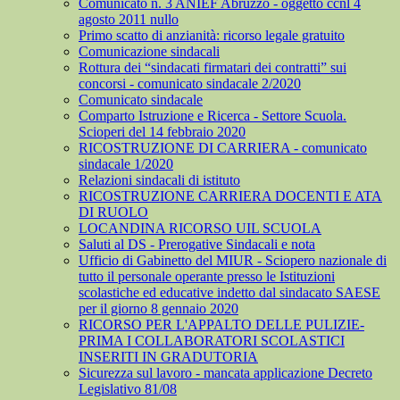
Comunicato n. 3 ANIEF Abruzzo - oggetto ccnl 4
agosto 2011 nullo
Primo scatto di anzianità: ricorso legale gratuito
Comunicazione sindacali
Rottura dei “sindacati firmatari dei contratti” sui
concorsi - comunicato sindacale 2/2020
Comunicato sindacale
Comparto Istruzione e Ricerca - Settore Scuola.
Scioperi del 14 febbraio 2020
RICOSTRUZIONE DI CARRIERA - comunicato
sindacale 1/2020
Relazioni sindacali di istituto
RICOSTRUZIONE CARRIERA DOCENTI E ATA
DI RUOLO
LOCANDINA RICORSO UIL SCUOLA
Saluti al DS - Prerogative Sindacali e nota
Ufficio di Gabinetto del MIUR - Sciopero nazionale di
tutto il personale operante presso le Istituzioni
scolastiche ed educative indetto dal sindacato SAESE
per il giorno 8 gennaio 2020
RICORSO PER L'APPALTO DELLE PULIZIE-
PRIMA I COLLABORATORI SCOLASTICI
INSERITI IN GRADUTORIA
Sicurezza sul lavoro - mancata applicazione Decreto
Legislativo 81/08