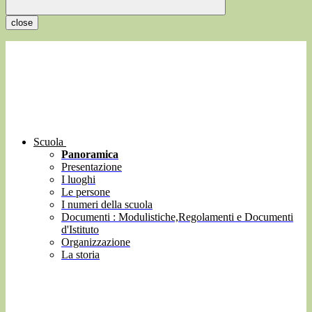
close
Scuola
Panoramica
Presentazione
I luoghi
Le persone
I numeri della scuola
Documenti : Modulistiche,Regolamenti e Documenti
d'Istituto
Organizzazione
La storia