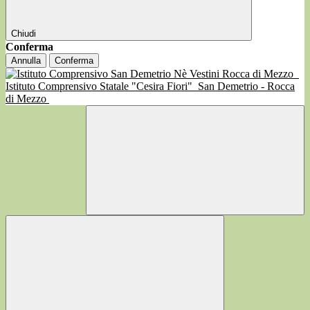
Chiudi
Conferma
Annulla
Conferma
Istituto Comprensivo Statale "Cesira Fiori"
San Demetrio - Rocca
di Mezzo