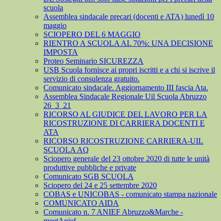
scuola
Assemblea sindacale precari (docenti e ATA) lunedì 10
maggio
SCIOPERO DEL 6 MAGGIO
RIENTRO A SCUOLA AL 70%: UNA DECISIONE
IMPOSTA
Proteo Seminario SICUREZZA
USB Scuola fornisce ai propri iscritti e a chi si iscrive il
servizio di consulenza gratuito.
Comunicato sindacale. Aggiornamento III fascia Ata.
Assemblea Sindacale Regionale Uil Scuola Abruzzo
26_3_21
RICORSO AL GIUDICE DEL LAVORO PER LA
RICOSTRUZIONE DI CARRIERA DOCENTI E
ATA
RICORSO RICOSTRUZIONE CARRIERA-UIL
SCUOLA AQ
Sciopero generale del 23 ottobre 2020 di tutte le unità
produttive pubbliche e private
Comunicato SGB SCUOLA
Sciopero del 24 e 25 settembre 2020
COBAS e UNICOBAS - comunicato stampa nazionale
COMUNICATO AIDA
Comunicato n. 7 ANIEF Abruzzo&Marche -
meetAnief