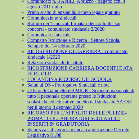
Comunicato n. 3 ANIEF Abruzzo - oggetto ccnl 4
agosto 2011 nullo
Primo scatto di anzianità: ricorso legale gratuito
Comunicazione sindacali
Rottura dei “sindacati firmatari dei contratti” sui
concorsi - comunicato sindacale 2/2020
Comunicato sindacale
Comparto Istruzione e Ricerca - Settore Scuola.
Scioperi del 14 febbraio 2020
RICOSTRUZIONE DI CARRIERA - comunicato
sindacale 1/2020
Relazioni sindacali di istituto
RICOSTRUZIONE CARRIERA DOCENTI E ATA
DI RUOLO
LOCANDINA RICORSO UIL SCUOLA
Saluti al DS - Prerogative Sindacali e nota
Ufficio di Gabinetto del MIUR - Sciopero nazionale di
tutto il personale operante presso le Istituzioni
scolastiche ed educative indetto dal sindacato SAESE
per il giorno 8 gennaio 2020
RICORSO PER L'APPALTO DELLE PULIZIE-
PRIMA I COLLABORATORI SCOLASTICI
INSERITI IN GRADUTORIA
Sicurezza sul lavoro - mancata applicazione Decreto
Legislativo 81/08