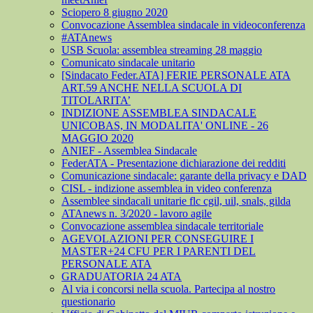
Sciopero 8 giugno 2020
Convocazione Assemblea sindacale in videoconferenza
#ATAnews
USB Scuola: assemblea streaming 28 maggio
Comunicato sindacale unitario
[Sindacato Feder.ATA] FERIE PERSONALE ATA
ART.59 ANCHE NELLA SCUOLA DI
TITOLARITA’
INDIZIONE ASSEMBLEA SINDACALE
UNICOBAS, IN MODALITA' ONLINE - 26
MAGGIO 2020
ANIEF - Assemblea Sindacale
FederATA - Presentazione dichiarazione dei redditi
Comunicazione sindacale: garante della privacy e DAD
CISL - indizione assemblea in video conferenza
Assemblee sindacali unitarie flc cgil, uil, snals, gilda
ATAnews n. 3/2020 - lavoro agile
Convocazione assemblea sindacale territoriale
AGEVOLAZIONI PER CONSEGUIRE I
MASTER+24 CFU PER I PARENTI DEL
PERSONALE ATA
GRADUATORIA 24 ATA
Al via i concorsi nella scuola. Partecipa al nostro
questionario