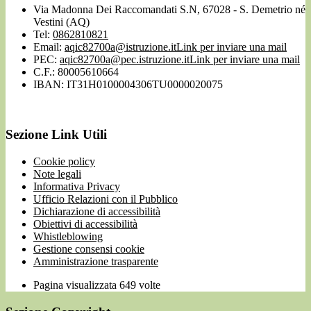
Via Madonna Dei Raccomandati S.N, 67028 - S. Demetrio né
Vestini (AQ)
Tel:
0862810821
Email:
aqic82700a@istruzione.it
Link per inviare una mail
PEC:
aqic82700a@pec.istruzione.it
Link per inviare una mail
C.F.: 80005610664
IBAN: IT31H0100004306TU0000020075
Sezione Link Utili
Cookie policy
Note legali
Informativa Privacy
Ufficio Relazioni con il Pubblico
Dichiarazione di accessibilità
Obiettivi di accessibilità
Whistleblowing
Gestione consensi cookie
Amministrazione trasparente
Pagina visualizzata
649
volte