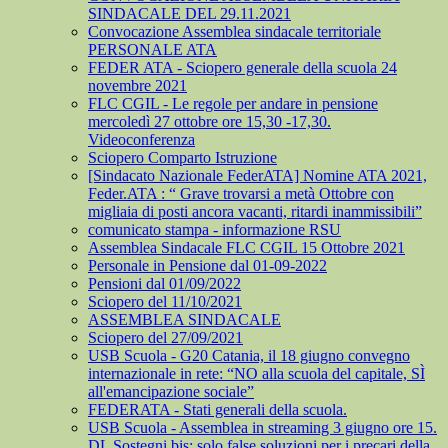
SINDACALE DEL 29.11.2021
Convocazione Assemblea sindacale territoriale
PERSONALE ATA
FEDER ATA - Sciopero generale della scuola 24
novembre 2021
FLC CGIL - Le regole per andare in pensione
mercoledì 27 ottobre ore 15,30 -17,30.
Videoconferenza
Sciopero Comparto Istruzione
[Sindacato Nazionale FederATA] Nomine ATA 2021,
Feder.ATA : “ Grave trovarsi a metà Ottobre con
migliaia di posti ancora vacanti, ritardi inammissibili”
comunicato stampa - informazione RSU
Assemblea Sindacale FLC CGIL 15 Ottobre 2021
Personale in Pensione dal 01-09-2022
Pensioni dal 01/09/2022
Sciopero del 11/10/2021
ASSEMBLEA SINDACALE
Sciopero del 27/09/2021
USB Scuola - G20 Catania, il 18 giugno convegno
internazionale in rete: “NO alla scuola del capitale, SÌ
all'emancipazione sociale”
FEDERATA - Stati generali della scuola.
USB Scuola - Assemblea in streaming 3 giugno ore 15.
DL Sostegni bis: solo false soluzioni per i precari della