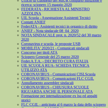
Ufficio di Gabinetto del MIUR comparto istruzione e
ricerca: sciopero 15 maggio 2020
FEDERATA - RICHIESTA AL MINISTRO
AZZOLINA
UIL Scuola - Assegnazione Assistenti Tecnici
Contatti ANIEF
FederATA - Assistenti tecnici in organico di diritto
ANIEF - Nota sindacale 08_04_2020
NOTA SINDACALE prot. n. 2020/52 del 30 marzo
2020
Coronavirus e scuola, le proposte USB
MOBILITA' 2020/21 - Comunicati sindacali
Concorso per titoli ATA
Sciopero Generale del 25 marzo 2020
Feder.A.T.A. - DECRETO CURA ITALIA
UIL SCUOLA RUA- SCHEDA TECNICA
UTILIZZO ATA
CORONAVIRUS - Comunicazioni CISLScuola
CORONAVIRUS - Comunicazioni FLC CGIL
Annullamento assemblee sindacali
CORONAVIRUS - CHIUSURA SCUOLE
RIGUARDA ANCHE IL PERSONALE ATA
Formazione per internalizzazione ex lsu ed appalti
storici
FLC CGIL - anticipata al 6 marzo la data dello sciopero