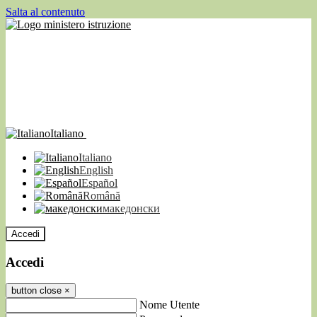
Salta al contenuto
Italiano
Italiano
English
Español
Română
македонски
Accedi
Accedi
button close
×
Nome Utente