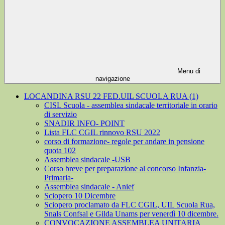
Menu di
navigazione
LOCANDINA RSU 22 FED.UIL SCUOLA RUA (1)
CISL Scuola - assemblea sindacale territoriale in orario
di servizio
SNADIR INFO- POINT
Lista FLC CGIL rinnovo RSU 2022
corso di formazione- regole per andare in pensione
quota 102
Assemblea sindacale -USB
Corso breve per preparazione al concorso Infanzia-
Primaria-
Assemblea sindacale - Anief
Sciopero 10 Dicembre
Sciopero proclamato da FLC CGIL, UIL Scuola Rua,
Snals Confsal e Gilda Unams per venerdì 10 dicembre.
CONVOCAZIONE ASSEMBLEA UNITARIA