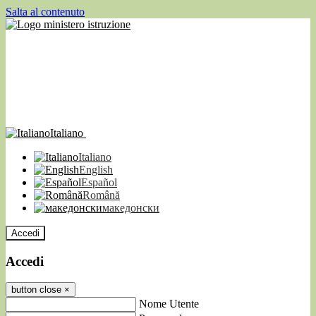
Salta al contenuto
Italiano
Italiano
English
Español
Română
македонски
Accedi
Accedi
button close
×
Nome Utente