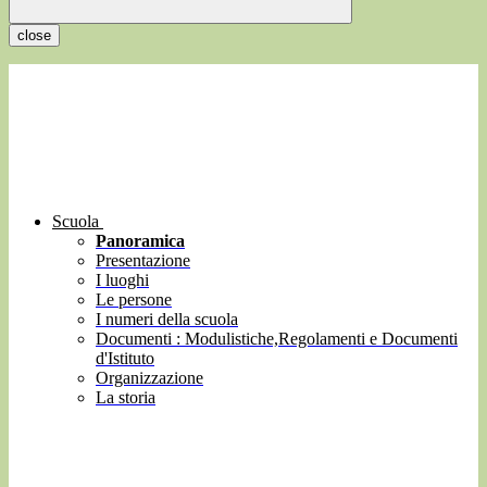
close
Scuola
Panoramica
Presentazione
I luoghi
Le persone
I numeri della scuola
Documenti : Modulistiche,Regolamenti e Documenti
d'Istituto
Organizzazione
La storia