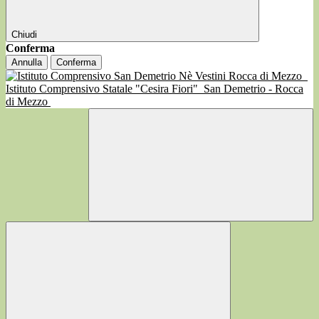
Chiudi
Conferma
Annulla
Conferma
Istituto Comprensivo Statale "Cesira Fiori"
San Demetrio - Rocca
di Mezzo