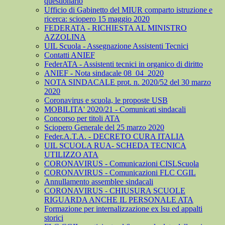
questionario
Ufficio di Gabinetto del MIUR comparto istruzione e
ricerca: sciopero 15 maggio 2020
FEDERATA - RICHIESTA AL MINISTRO
AZZOLINA
UIL Scuola - Assegnazione Assistenti Tecnici
Contatti ANIEF
FederATA - Assistenti tecnici in organico di diritto
ANIEF - Nota sindacale 08_04_2020
NOTA SINDACALE prot. n. 2020/52 del 30 marzo
2020
Coronavirus e scuola, le proposte USB
MOBILITA' 2020/21 - Comunicati sindacali
Concorso per titoli ATA
Sciopero Generale del 25 marzo 2020
Feder.A.T.A. - DECRETO CURA ITALIA
UIL SCUOLA RUA- SCHEDA TECNICA
UTILIZZO ATA
CORONAVIRUS - Comunicazioni CISLScuola
CORONAVIRUS - Comunicazioni FLC CGIL
Annullamento assemblee sindacali
CORONAVIRUS - CHIUSURA SCUOLE
RIGUARDA ANCHE IL PERSONALE ATA
Formazione per internalizzazione ex lsu ed appalti
storici