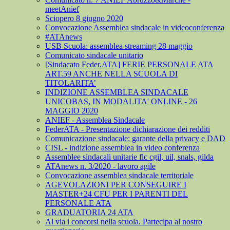
meetAnief
Sciopero 8 giugno 2020
Convocazione Assemblea sindacale in videoconferenza
#ATAnews
USB Scuola: assemblea streaming 28 maggio
Comunicato sindacale unitario
[Sindacato Feder.ATA] FERIE PERSONALE ATA
ART.59 ANCHE NELLA SCUOLA DI
TITOLARITA’
INDIZIONE ASSEMBLEA SINDACALE
UNICOBAS, IN MODALITA' ONLINE - 26
MAGGIO 2020
ANIEF - Assemblea Sindacale
FederATA - Presentazione dichiarazione dei redditi
Comunicazione sindacale: garante della privacy e DAD
CISL - indizione assemblea in video conferenza
Assemblee sindacali unitarie flc cgil, uil, snals, gilda
ATAnews n. 3/2020 - lavoro agile
Convocazione assemblea sindacale territoriale
AGEVOLAZIONI PER CONSEGUIRE I
MASTER+24 CFU PER I PARENTI DEL
PERSONALE ATA
GRADUATORIA 24 ATA
Al via i concorsi nella scuola. Partecipa al nostro