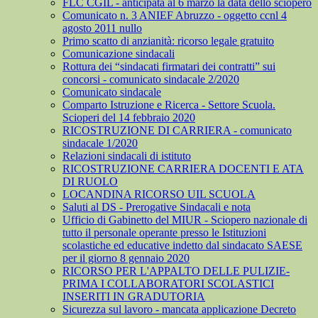
FLC CGIL - anticipata al 6 marzo la data dello sciopero
Comunicato n. 3 ANIEF Abruzzo - oggetto ccnl 4
agosto 2011 nullo
Primo scatto di anzianità: ricorso legale gratuito
Comunicazione sindacali
Rottura dei “sindacati firmatari dei contratti” sui
concorsi - comunicato sindacale 2/2020
Comunicato sindacale
Comparto Istruzione e Ricerca - Settore Scuola.
Scioperi del 14 febbraio 2020
RICOSTRUZIONE DI CARRIERA - comunicato
sindacale 1/2020
Relazioni sindacali di istituto
RICOSTRUZIONE CARRIERA DOCENTI E ATA
DI RUOLO
LOCANDINA RICORSO UIL SCUOLA
Saluti al DS - Prerogative Sindacali e nota
Ufficio di Gabinetto del MIUR - Sciopero nazionale di
tutto il personale operante presso le Istituzioni
scolastiche ed educative indetto dal sindacato SAESE
per il giorno 8 gennaio 2020
RICORSO PER L'APPALTO DELLE PULIZIE-
PRIMA I COLLABORATORI SCOLASTICI
INSERITI IN GRADUTORIA
Sicurezza sul lavoro - mancata applicazione Decreto