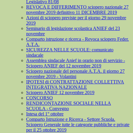
Legislativo 81/08
REVOCA E DIFFERIMENTO sciopero nazionale 27
novembre 2019 definitivo 11 DICEMBRE 2019
Azioni di sciopero previste per il giorno 29 novembre
2019
Seminario di legislazione scolastica ANIEF del 23
novembre
Comparto istruzione e ricerca - Revoca sciopero Feder.
A.T.A.
SICUREZZA NELLE SCUOLE: comunicato
sindacale
Assemblea sindacale Anief in orario non di servizio -
Sciopero ANIEF del 12 novembre 2019
Sciopero nazionale del personale A.T.A. il giorno 27
novembre 2019 - Volantini
IPOTESI di CONTRATTAZIONE COLLETTIVA
INTEGRATIVA NAZIONALE
Sciopero ANIEF 12 novembre 2019
CONCORSO
RENDICONTAZIONE SOCIALE NELLA
SCUOLA - Convegno
Intesa del 1° ottobre
Comparto Istruzione e Ricerca - Settore Scuola.
Sciopero Generale tutte le categorie pubbliche e private
per il 25 ottobre 2019