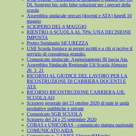
DL Sostegni bis: solo false soluzioni per i precari della
scuola
Assemblea sindacale precari (docenti e ATA) lunedì 10
maggio
SCIOPERO DEL 6 MAGGIO
RIENTRO A SCUOLA AL 70%: UNA DECISIONE
IMPOSTA
Proteo Seminario SICUREZZA
USB Scuola fornisce ai propri iscritti e a chi si iscrive il
servizio di consulenza gratuito.
Comunicato sindacale. Aggiornamento III fascia Ata.
Assemblea Sindacale Regionale Uil Scuola Abruzzo
26_3_21
RICORSO AL GIUDICE DEL LAVORO PER LA
RICOSTRUZIONE DI CARRIERA DOCENTI E
ATA
RICORSO RICOSTRUZIONE CARRIERA-UIL
SCUOLA AQ
Sciopero generale del 23 ottobre 2020 di tutte le unità
produttive pubbliche e private
Comunicato SGB SCUOLA
Sciopero del 24 e 25 settembre 2020
COBAS e UNICOBAS - comunicato stampa nazionale
COMUNICATO AIDA
Comunicato n. 7 ANIEF Abruzzo&Marche -