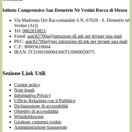
Istituto Comprensivo San Demetrio Nè Vestini Rocca di Mezzo
Via Madonna Dei Raccomandati S.N, 67028 - S. Demetrio né
Vestini (AQ)
Tel:
0862810821
Email:
aqic82700a@istruzione.it
Link per inviare una mail
PEC:
aqic82700a@pec.istruzione.it
Link per inviare una mail
C.F.: 80005610664
IBAN: IT31H0100004306TU0000020075
Sezione Link Utili
Cookie policy
Note legali
Informativa Privacy
Ufficio Relazioni con il Pubblico
Dichiarazione di accessibilità
Obiettivi di accessibilità
Whistleblowing
Gestione consensi cookie
Amministrazione trasparente