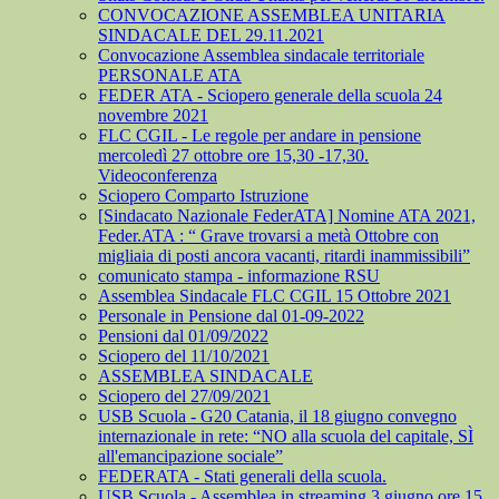
CONVOCAZIONE ASSEMBLEA UNITARIA
SINDACALE DEL 29.11.2021
Convocazione Assemblea sindacale territoriale
PERSONALE ATA
FEDER ATA - Sciopero generale della scuola 24
novembre 2021
FLC CGIL - Le regole per andare in pensione
mercoledì 27 ottobre ore 15,30 -17,30.
Videoconferenza
Sciopero Comparto Istruzione
[Sindacato Nazionale FederATA] Nomine ATA 2021,
Feder.ATA : “ Grave trovarsi a metà Ottobre con
migliaia di posti ancora vacanti, ritardi inammissibili”
comunicato stampa - informazione RSU
Assemblea Sindacale FLC CGIL 15 Ottobre 2021
Personale in Pensione dal 01-09-2022
Pensioni dal 01/09/2022
Sciopero del 11/10/2021
ASSEMBLEA SINDACALE
Sciopero del 27/09/2021
USB Scuola - G20 Catania, il 18 giugno convegno
internazionale in rete: “NO alla scuola del capitale, SÌ
all'emancipazione sociale”
FEDERATA - Stati generali della scuola.
USB Scuola - Assemblea in streaming 3 giugno ore 15.