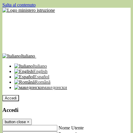
Salta al contenuto
Italiano
Italiano
English
Español
Română
македонски
Accedi
Accedi
button close
×
Nome Utente