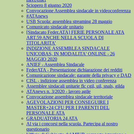
Sciopero 8 giugno 2020
Convocazione Assemblea sindacale in videoconferenza
#ATAnews
USB Scuola: assemblea streaming 28 maggio
Comunicato sindacale unitario
[Sindacato Feder.ATA] FERIE PERSONALE ATA
ART.59 ANCHE NELLA SCUOLA DI
TITOLARITA’
INDIZIONE ASSEMBLEA SINDACALE
UNICOBAS, IN MODALITA' ONLINE - 26
MAGGIO 2020
ANIEF - Assemblea Sindacale
FederATA - Presentazione dichiarazione dei redditi
Comunicazione sindacale: garante della privacy e DAD
CISL - indizione assemblea in video conferenza
Assemblee sindacali unitarie flc cgil, uil, snals, gilda
ATAnews n. 3/2020 - lavoro agile
Convocazione assemblea sindacale territoriale
AGEVOLAZIONI PER CONSEGUIRE I
MASTER+24 CFU PER I PARENTI DEL
PERSONALE ATA
GRADUATORIA 24 ATA
Al via i concorsi nella scuola. Partecipa al nostro
questionario