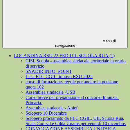
Menu di
navigazione
LOCANDINA RSU 22 FED.UIL SCUOLA RUA (1)
CISL Scuola - assemblea sindacale territoriale in orario
di servizio
SNADIR INFO- POINT
Lista FLC CGIL rinnovo RSU 2022
corso di formazione- regole per andare in pensione
quota 102
Assemblea sindacale -USB
Corso breve per preparazione al concorso Infanzia-
Primaria-
Assemblea sindacale - Anief
Sciopero 10 Dicembre
Sciopero proclamato da FLC CGIL, UIL Scuola Rua,
Snals Confsal e Gilda Unams per venerdì 10 dicembre.
CONVOCAZIONE ASSEMBLEA UNITARIA