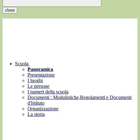
close
Scuola
Panoramica
Presentazione
I luoghi
Le persone
I numeri della scuola
Documenti : Modulistiche,Regolamenti e Documenti
d'Istituto
Organizzazione
La storia