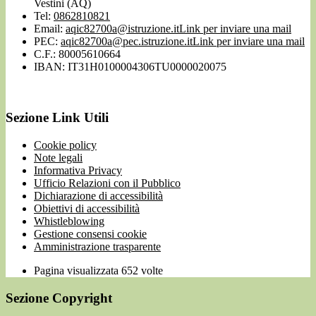
Vestini (AQ)
Tel:
0862810821
Email:
aqic82700a@istruzione.it
Link per inviare una mail
PEC:
aqic82700a@pec.istruzione.it
Link per inviare una mail
C.F.: 80005610664
IBAN: IT31H0100004306TU0000020075
Sezione Link Utili
Cookie policy
Note legali
Informativa Privacy
Ufficio Relazioni con il Pubblico
Dichiarazione di accessibilità
Obiettivi di accessibilità
Whistleblowing
Gestione consensi cookie
Amministrazione trasparente
Pagina visualizzata
652
volte
Sezione Copyright