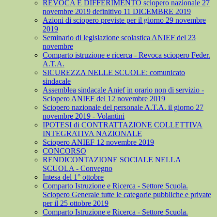
REVOCA E DIFFERIMENTO sciopero nazionale 27
novembre 2019 definitivo 11 DICEMBRE 2019
Azioni di sciopero previste per il giorno 29 novembre
2019
Seminario di legislazione scolastica ANIEF del 23
novembre
Comparto istruzione e ricerca - Revoca sciopero Feder.
A.T.A.
SICUREZZA NELLE SCUOLE: comunicato
sindacale
Assemblea sindacale Anief in orario non di servizio -
Sciopero ANIEF del 12 novembre 2019
Sciopero nazionale del personale A.T.A. il giorno 27
novembre 2019 - Volantini
IPOTESI di CONTRATTAZIONE COLLETTIVA
INTEGRATIVA NAZIONALE
Sciopero ANIEF 12 novembre 2019
CONCORSO
RENDICONTAZIONE SOCIALE NELLA
SCUOLA - Convegno
Intesa del 1° ottobre
Comparto Istruzione e Ricerca - Settore Scuola.
Sciopero Generale tutte le categorie pubbliche e private
per il 25 ottobre 2019
Comparto Istruzione e Ricerca - Settore Scuola.