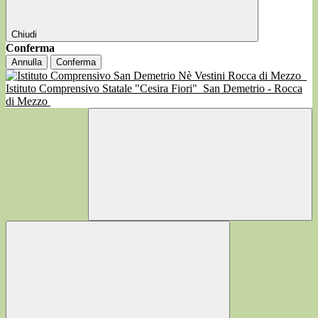
Chiudi
Conferma
Annulla
Conferma
Istituto Comprensivo Statale "Cesira Fiori"
San Demetrio - Rocca
di Mezzo