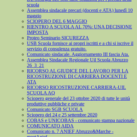
scuola
Assemblea sindacale precari (docenti e ATA) lunedì 10
maggio
SCIOPERO DEL 6 MAGGIO
RIENTRO A SCUOLA AL 70%: UNA DECISIONE
IMPOSTA
Proteo Seminario SICUREZZA
USB Scuola fornisce ai propri iscritti e a chi si iscrive il
servizio di consulenza gratuito.
Comunicato sindacale. Aggiornamento III fascia Ata.
Assemblea Sindacale Regionale Uil Scuola Abruzzo
26_3_21
RICORSO AL GIUDICE DEL LAVORO PER LA
RICOSTRUZIONE DI CARRIERA DOCENTI E
ATA
RICORSO RICOSTRUZIONE CARRIERA-UIL
SCUOLA AQ
Sciopero generale del 23 ottobre 2020 di tutte le unità
produttive pubbliche e private
Comunicato SGB SCUOLA
Sciopero del 24 e 25 settembre 2020
COBAS e UNICOBAS - comunicato stampa nazionale
COMUNICATO AIDA
Comunicato n. 7 ANIEF Abruzzo&Marche -
meetAnief