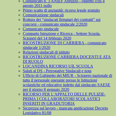
Comunicato n. 3 ANIEF Abruzzo - oggetto ccnl 4
agosto 2011 nullo
Primo scatto di anzianità: ricorso legale gratuito
Comunicazione sindacali
Rottura dei “sindacati firmatari dei contratti” sui
concorsi - comunicato sindacale 2/2020
Comunicato sindacale
Comparto Istruzione e Ricerca - Settore Scuola.
Scioperi del 14 febbraio 2020
RICOSTRUZIONE DI CARRIERA - comunicato
sindacale 1/2020
Relazioni sindacali di istituto
RICOSTRUZIONE CARRIERA DOCENTI E ATA
DI RUOLO
LOCANDINA RICORSO UIL SCUOLA
Saluti al DS - Prerogative Sindacali e nota
Ufficio di Gabinetto del MIUR - Sciopero nazionale di
tutto il personale operante presso le Istituzioni
scolastiche ed educative indetto dal sindacato SAESE
per il giorno 8 gennaio 2020
RICORSO PER L'APPALTO DELLE PULIZIE-
PRIMA I COLLABORATORI SCOLASTICI
INSERITI IN GRADUTORIA
Sicurezza sul lavoro - mancata applicazione Decreto
Legislativo 81/08