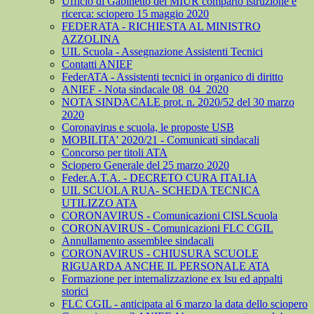
Ufficio di Gabinetto del MIUR comparto istruzione e
ricerca: sciopero 15 maggio 2020
FEDERATA - RICHIESTA AL MINISTRO
AZZOLINA
UIL Scuola - Assegnazione Assistenti Tecnici
Contatti ANIEF
FederATA - Assistenti tecnici in organico di diritto
ANIEF - Nota sindacale 08_04_2020
NOTA SINDACALE prot. n. 2020/52 del 30 marzo
2020
Coronavirus e scuola, le proposte USB
MOBILITA' 2020/21 - Comunicati sindacali
Concorso per titoli ATA
Sciopero Generale del 25 marzo 2020
Feder.A.T.A. - DECRETO CURA ITALIA
UIL SCUOLA RUA- SCHEDA TECNICA
UTILIZZO ATA
CORONAVIRUS - Comunicazioni CISLScuola
CORONAVIRUS - Comunicazioni FLC CGIL
Annullamento assemblee sindacali
CORONAVIRUS - CHIUSURA SCUOLE
RIGUARDA ANCHE IL PERSONALE ATA
Formazione per internalizzazione ex lsu ed appalti
storici
FLC CGIL - anticipata al 6 marzo la data dello sciopero