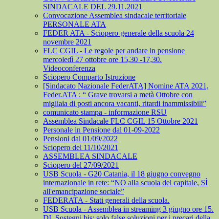
SINDACALE DEL 29.11.2021
Convocazione Assemblea sindacale territoriale
PERSONALE ATA
FEDER ATA - Sciopero generale della scuola 24
novembre 2021
FLC CGIL - Le regole per andare in pensione
mercoledì 27 ottobre ore 15,30 -17,30.
Videoconferenza
Sciopero Comparto Istruzione
[Sindacato Nazionale FederATA] Nomine ATA 2021,
Feder.ATA : “ Grave trovarsi a metà Ottobre con
migliaia di posti ancora vacanti, ritardi inammissibili”
comunicato stampa - informazione RSU
Assemblea Sindacale FLC CGIL 15 Ottobre 2021
Personale in Pensione dal 01-09-2022
Pensioni dal 01/09/2022
Sciopero del 11/10/2021
ASSEMBLEA SINDACALE
Sciopero del 27/09/2021
USB Scuola - G20 Catania, il 18 giugno convegno
internazionale in rete: “NO alla scuola del capitale, SÌ
all'emancipazione sociale”
FEDERATA - Stati generali della scuola.
USB Scuola - Assemblea in streaming 3 giugno ore 15.
DL Sostegni bis: solo false soluzioni per i precari della