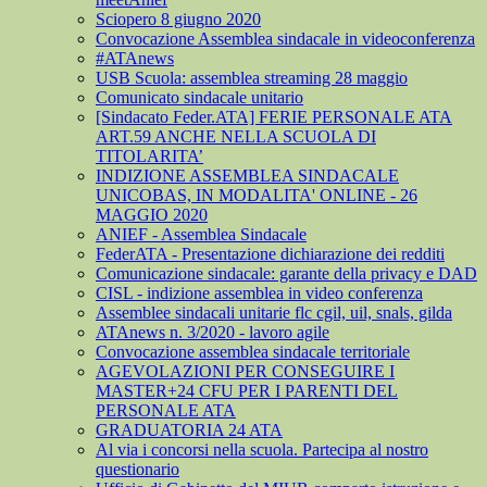
Sciopero 8 giugno 2020
Convocazione Assemblea sindacale in videoconferenza
#ATAnews
USB Scuola: assemblea streaming 28 maggio
Comunicato sindacale unitario
[Sindacato Feder.ATA] FERIE PERSONALE ATA
ART.59 ANCHE NELLA SCUOLA DI
TITOLARITA’
INDIZIONE ASSEMBLEA SINDACALE
UNICOBAS, IN MODALITA' ONLINE - 26
MAGGIO 2020
ANIEF - Assemblea Sindacale
FederATA - Presentazione dichiarazione dei redditi
Comunicazione sindacale: garante della privacy e DAD
CISL - indizione assemblea in video conferenza
Assemblee sindacali unitarie flc cgil, uil, snals, gilda
ATAnews n. 3/2020 - lavoro agile
Convocazione assemblea sindacale territoriale
AGEVOLAZIONI PER CONSEGUIRE I
MASTER+24 CFU PER I PARENTI DEL
PERSONALE ATA
GRADUATORIA 24 ATA
Al via i concorsi nella scuola. Partecipa al nostro
questionario