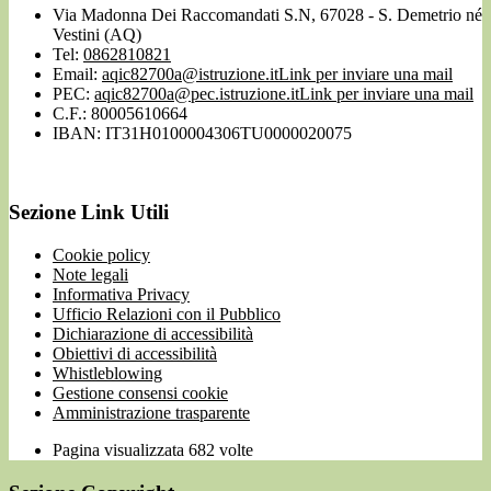
Via Madonna Dei Raccomandati S.N, 67028 - S. Demetrio né
Vestini (AQ)
Tel:
0862810821
Email:
aqic82700a@istruzione.it
Link per inviare una mail
PEC:
aqic82700a@pec.istruzione.it
Link per inviare una mail
C.F.: 80005610664
IBAN: IT31H0100004306TU0000020075
Sezione Link Utili
Cookie policy
Note legali
Informativa Privacy
Ufficio Relazioni con il Pubblico
Dichiarazione di accessibilità
Obiettivi di accessibilità
Whistleblowing
Gestione consensi cookie
Amministrazione trasparente
Pagina visualizzata
682
volte