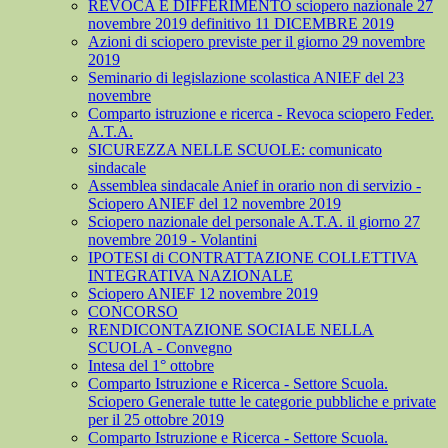
REVOCA E DIFFERIMENTO sciopero nazionale 27
novembre 2019 definitivo 11 DICEMBRE 2019
Azioni di sciopero previste per il giorno 29 novembre
2019
Seminario di legislazione scolastica ANIEF del 23
novembre
Comparto istruzione e ricerca - Revoca sciopero Feder.
A.T.A.
SICUREZZA NELLE SCUOLE: comunicato
sindacale
Assemblea sindacale Anief in orario non di servizio -
Sciopero ANIEF del 12 novembre 2019
Sciopero nazionale del personale A.T.A. il giorno 27
novembre 2019 - Volantini
IPOTESI di CONTRATTAZIONE COLLETTIVA
INTEGRATIVA NAZIONALE
Sciopero ANIEF 12 novembre 2019
CONCORSO
RENDICONTAZIONE SOCIALE NELLA
SCUOLA - Convegno
Intesa del 1° ottobre
Comparto Istruzione e Ricerca - Settore Scuola.
Sciopero Generale tutte le categorie pubbliche e private
per il 25 ottobre 2019
Comparto Istruzione e Ricerca - Settore Scuola.