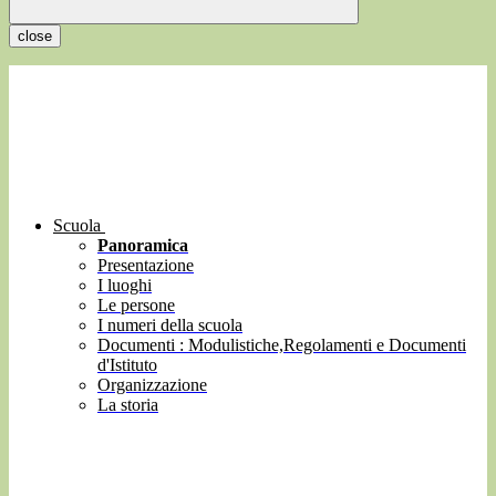
close
Scuola
Panoramica
Presentazione
I luoghi
Le persone
I numeri della scuola
Documenti : Modulistiche,Regolamenti e Documenti
d'Istituto
Organizzazione
La storia