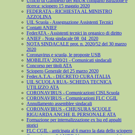
Ufficio di Gabinetto del MIUR comparto istruzione e
ricerca: sciopero 15 maggio 2020
FEDERATA - RICHIESTA AL MINISTRO
AZZOLINA
UIL Scuola - Assegnazione Assistenti Tecnici
Contatti ANIEF
FederATA - Assistenti tecnici in organico di diritto
ANIEF - Nota sindacale 08_04_2020
NOTA SINDACALE prot. n. 2020/52 del 30 marzo
2020
Coronavirus e scuola, le proposte USB
MOBILITA' 2020/21 - Comunicati sindacali
Concorso per titoli ATA
Sciopero Generale del 25 marzo 2020
Feder.A.T.A. - DECRETO CURA ITALIA
UIL SCUOLA RUA- SCHEDA TECNICA
UTILIZZO ATA
CORONAVIRUS - Comunicazioni CISLScuola
CORONAVIRUS - Comunicazioni FLC CGIL
Annullamento assemblee sindacali
CORONAVIRUS - CHIUSURA SCUOLE
RIGUARDA ANCHE IL PERSONALE ATA
Formazione per internalizzazione ex lsu ed appalti
storici
FLC CGIL - anticipata al 6 marzo la data dello sciopero