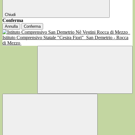
Chiudi
Conferma
Annulla
Conferma
Istituto Comprensivo Statale "Cesira Fiori"
San Demetrio - Rocca
di Mezzo