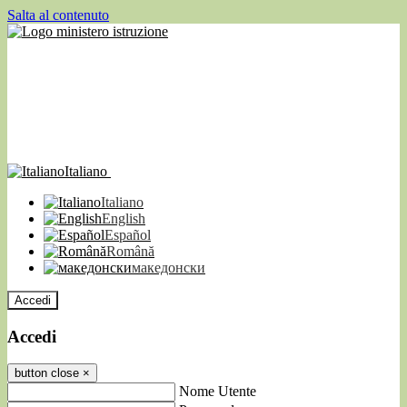
Salta al contenuto
Italiano
Italiano
English
Español
Română
македонски
Accedi
Accedi
button close
×
Nome Utente