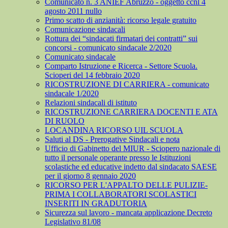
Comunicato n. 3 ANIEF Abruzzo - oggetto ccnl 4
agosto 2011 nullo
Primo scatto di anzianità: ricorso legale gratuito
Comunicazione sindacali
Rottura dei “sindacati firmatari dei contratti” sui
concorsi - comunicato sindacale 2/2020
Comunicato sindacale
Comparto Istruzione e Ricerca - Settore Scuola.
Scioperi del 14 febbraio 2020
RICOSTRUZIONE DI CARRIERA - comunicato
sindacale 1/2020
Relazioni sindacali di istituto
RICOSTRUZIONE CARRIERA DOCENTI E ATA
DI RUOLO
LOCANDINA RICORSO UIL SCUOLA
Saluti al DS - Prerogative Sindacali e nota
Ufficio di Gabinetto del MIUR - Sciopero nazionale di
tutto il personale operante presso le Istituzioni
scolastiche ed educative indetto dal sindacato SAESE
per il giorno 8 gennaio 2020
RICORSO PER L'APPALTO DELLE PULIZIE-
PRIMA I COLLABORATORI SCOLASTICI
INSERITI IN GRADUTORIA
Sicurezza sul lavoro - mancata applicazione Decreto
Legislativo 81/08