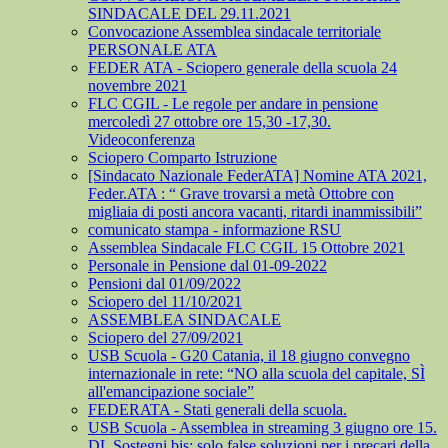
SINDACALE DEL 29.11.2021
Convocazione Assemblea sindacale territoriale
PERSONALE ATA
FEDER ATA - Sciopero generale della scuola 24
novembre 2021
FLC CGIL - Le regole per andare in pensione
mercoledì 27 ottobre ore 15,30 -17,30.
Videoconferenza
Sciopero Comparto Istruzione
[Sindacato Nazionale FederATA] Nomine ATA 2021,
Feder.ATA : “ Grave trovarsi a metà Ottobre con
migliaia di posti ancora vacanti, ritardi inammissibili”
comunicato stampa - informazione RSU
Assemblea Sindacale FLC CGIL 15 Ottobre 2021
Personale in Pensione dal 01-09-2022
Pensioni dal 01/09/2022
Sciopero del 11/10/2021
ASSEMBLEA SINDACALE
Sciopero del 27/09/2021
USB Scuola - G20 Catania, il 18 giugno convegno
internazionale in rete: “NO alla scuola del capitale, SÌ
all'emancipazione sociale”
FEDERATA - Stati generali della scuola.
USB Scuola - Assemblea in streaming 3 giugno ore 15.
DL Sostegni bis: solo false soluzioni per i precari della