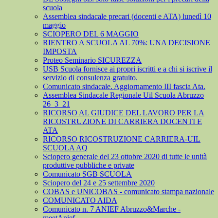
scuola
Assemblea sindacale precari (docenti e ATA) lunedì 10
maggio
SCIOPERO DEL 6 MAGGIO
RIENTRO A SCUOLA AL 70%: UNA DECISIONE
IMPOSTA
Proteo Seminario SICUREZZA
USB Scuola fornisce ai propri iscritti e a chi si iscrive il
servizio di consulenza gratuito.
Comunicato sindacale. Aggiornamento III fascia Ata.
Assemblea Sindacale Regionale Uil Scuola Abruzzo
26_3_21
RICORSO AL GIUDICE DEL LAVORO PER LA
RICOSTRUZIONE DI CARRIERA DOCENTI E
ATA
RICORSO RICOSTRUZIONE CARRIERA-UIL
SCUOLA AQ
Sciopero generale del 23 ottobre 2020 di tutte le unità
produttive pubbliche e private
Comunicato SGB SCUOLA
Sciopero del 24 e 25 settembre 2020
COBAS e UNICOBAS - comunicato stampa nazionale
COMUNICATO AIDA
Comunicato n. 7 ANIEF Abruzzo&Marche -
meetAnief