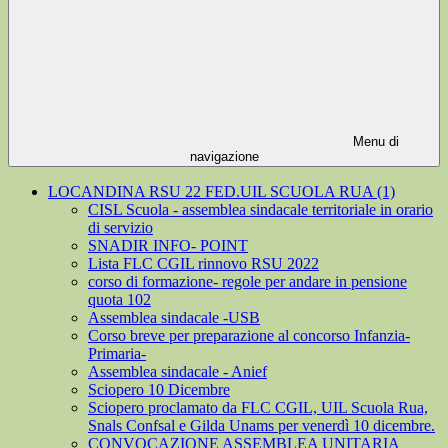
Menu di
navigazione
LOCANDINA RSU 22 FED.UIL SCUOLA RUA (1)
CISL Scuola - assemblea sindacale territoriale in orario
di servizio
SNADIR INFO- POINT
Lista FLC CGIL rinnovo RSU 2022
corso di formazione- regole per andare in pensione
quota 102
Assemblea sindacale -USB
Corso breve per preparazione al concorso Infanzia-
Primaria-
Assemblea sindacale - Anief
Sciopero 10 Dicembre
Sciopero proclamato da FLC CGIL, UIL Scuola Rua,
Snals Confsal e Gilda Unams per venerdì 10 dicembre.
CONVOCAZIONE ASSEMBLEA UNITARIA