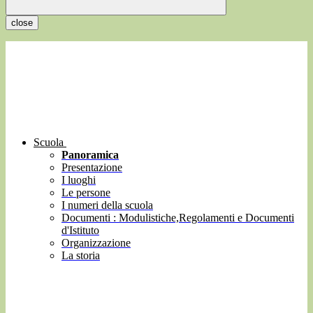
close
Scuola
Panoramica
Presentazione
I luoghi
Le persone
I numeri della scuola
Documenti : Modulistiche,Regolamenti e Documenti
d'Istituto
Organizzazione
La storia