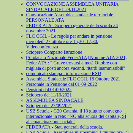
CONVOCAZIONE ASSEMBLEA UNITARIA
SINDACALE DEL 29.11.2021
Convocazione Assemblea sindacale territoriale
PERSONALE ATA
FEDER ATA - Sciopero generale della scuola 24
novembre 2021
FLC CGIL - Le regole per andare in pensione
mercoledì 27 ottobre ore 15,30 -17,30.
Videoconferenza
Sciopero Comparto Istruzione
[Sindacato Nazionale FederATA] Nomine ATA 2021,
Feder.ATA : “ Grave trovarsi a metà Ottobre con
migliaia di posti ancora vacanti, ritardi inammissibili”
comunicato stampa - informazione RSU
Assemblea Sindacale FLC CGIL 15 Ottobre 2021
Personale in Pensione dal 01-09-2022
Pensioni dal 01/09/2022
Sciopero del 11/10/2021
ASSEMBLEA SINDACALE
Sciopero del 27/09/2021
USB Scuola - G20 Catania, il 18 giugno convegno
internazionale in rete: “NO alla scuola del capitale, SÌ
all'emancipazione sociale”
FEDERATA - Stati generali della scuola.
USB Scuola - Assemblea in streaming 3 giugno ore 15.