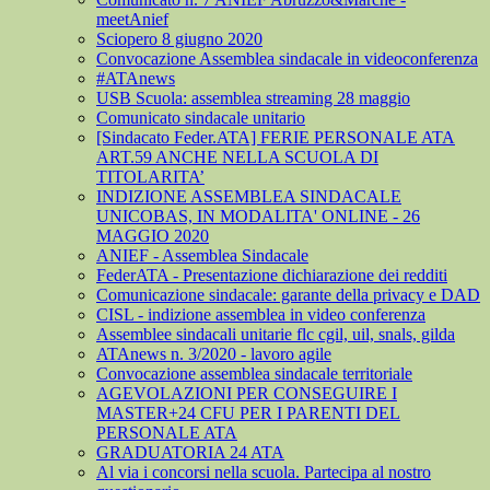
meetAnief
Sciopero 8 giugno 2020
Convocazione Assemblea sindacale in videoconferenza
#ATAnews
USB Scuola: assemblea streaming 28 maggio
Comunicato sindacale unitario
[Sindacato Feder.ATA] FERIE PERSONALE ATA
ART.59 ANCHE NELLA SCUOLA DI
TITOLARITA’
INDIZIONE ASSEMBLEA SINDACALE
UNICOBAS, IN MODALITA' ONLINE - 26
MAGGIO 2020
ANIEF - Assemblea Sindacale
FederATA - Presentazione dichiarazione dei redditi
Comunicazione sindacale: garante della privacy e DAD
CISL - indizione assemblea in video conferenza
Assemblee sindacali unitarie flc cgil, uil, snals, gilda
ATAnews n. 3/2020 - lavoro agile
Convocazione assemblea sindacale territoriale
AGEVOLAZIONI PER CONSEGUIRE I
MASTER+24 CFU PER I PARENTI DEL
PERSONALE ATA
GRADUATORIA 24 ATA
Al via i concorsi nella scuola. Partecipa al nostro