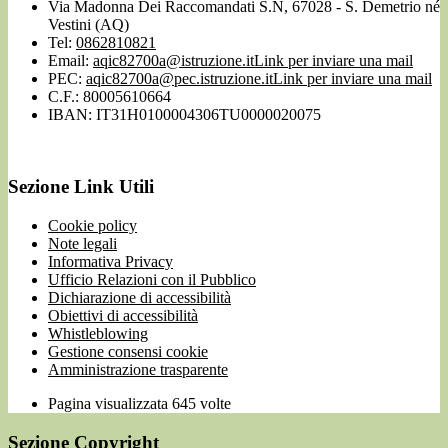
Via Madonna Dei Raccomandati S.N, 67028 - S. Demetrio né
Vestini (AQ)
Tel:
0862810821
Email:
aqic82700a@istruzione.it
Link per inviare una mail
PEC:
aqic82700a@pec.istruzione.it
Link per inviare una mail
C.F.: 80005610664
IBAN: IT31H0100004306TU0000020075
Sezione Link Utili
Cookie policy
Note legali
Informativa Privacy
Ufficio Relazioni con il Pubblico
Dichiarazione di accessibilità
Obiettivi di accessibilità
Whistleblowing
Gestione consensi cookie
Amministrazione trasparente
Pagina visualizzata
645
volte
Sezione Copyright