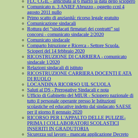
FLC CGIL - anticipata al 6 marzo la data dello sciopero
Comunicato n. 3 ANIEF Abruzzo - oggetto ccnl 4
agosto 2011 nullo
Primo scatto di anzianità: ricorso legale gratuito
Comunicazione sindacali
Rottura dei “sindacati firmatari dei contratti” sui
concorsi - comunicato sindacale 2/2020
Comunicato sindacale
Comparto Istruzione e Ricerca - Settore Scuola.
Scioperi del 14 febbraio 2020
RICOSTRUZIONE DI CARRIERA - comunicato
sindacale 1/2020
Relazioni sindacali di istituto
RICOSTRUZIONE CARRIERA DOCENTI E ATA
DI RUOLO
LOCANDINA RICORSO UIL SCUOLA
Saluti al DS - Prerogative Sindacali e nota
Ufficio di Gabinetto del MIUR - Sciopero nazionale di
tutto il personale operante presso le Istituzioni
scolastiche ed educative indetto dal sindacato SAESE
per il giorno 8 gennaio 2020
RICORSO PER L'APPALTO DELLE PULIZIE-
PRIMA I COLLABORATORI SCOLASTICI
INSERITI IN GRADUTORIA
Sicurezza sul lavoro - mancata applicazione Decreto