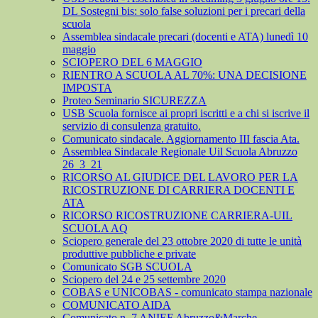
DL Sostegni bis: solo false soluzioni per i precari della
scuola
Assemblea sindacale precari (docenti e ATA) lunedì 10
maggio
SCIOPERO DEL 6 MAGGIO
RIENTRO A SCUOLA AL 70%: UNA DECISIONE
IMPOSTA
Proteo Seminario SICUREZZA
USB Scuola fornisce ai propri iscritti e a chi si iscrive il
servizio di consulenza gratuito.
Comunicato sindacale. Aggiornamento III fascia Ata.
Assemblea Sindacale Regionale Uil Scuola Abruzzo
26_3_21
RICORSO AL GIUDICE DEL LAVORO PER LA
RICOSTRUZIONE DI CARRIERA DOCENTI E
ATA
RICORSO RICOSTRUZIONE CARRIERA-UIL
SCUOLA AQ
Sciopero generale del 23 ottobre 2020 di tutte le unità
produttive pubbliche e private
Comunicato SGB SCUOLA
Sciopero del 24 e 25 settembre 2020
COBAS e UNICOBAS - comunicato stampa nazionale
COMUNICATO AIDA
Comunicato n. 7 ANIEF Abruzzo&Marche -