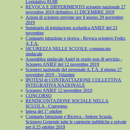
Legislativo 81/08
REVOCA E DIFFERIMENTO sciopero nazionale 27
novembre 2019 definitivo 11 DICEMBRE 2019
Azioni di sciopero previste per il giorno 29 novembre
2019
Seminario di legislazione scolastica ANIEF del 23
novembre
Comparto istruzione e ricerca - Revoca sciopero Feder.
A.T.A.
SICUREZZA NELLE SCUOLE: comunicato
sindacale
Assemblea sindacale Anief in orario non di servizio -
Sciopero ANIEF del 12 novembre 2019
Sciopero nazionale del personale A.T.A. il giorno 27
novembre 2019 - Volantini
IPOTESI di CONTRATTAZIONE COLLETTIVA
INTEGRATIVA NAZIONALE
Sciopero ANIEF 12 novembre 2019
CONCORSO
RENDICONTAZIONE SOCIALE NELLA
SCUOLA - Convegno
Intesa del 1° ottobre
Comparto Istruzione e Ricerca - Settore Scuola.
Sciopero Generale tutte le categorie pubbliche e private
per il 25 ottobre 2019