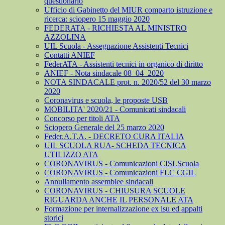
questionario
Ufficio di Gabinetto del MIUR comparto istruzione e
ricerca: sciopero 15 maggio 2020
FEDERATA - RICHIESTA AL MINISTRO
AZZOLINA
UIL Scuola - Assegnazione Assistenti Tecnici
Contatti ANIEF
FederATA - Assistenti tecnici in organico di diritto
ANIEF - Nota sindacale 08_04_2020
NOTA SINDACALE prot. n. 2020/52 del 30 marzo
2020
Coronavirus e scuola, le proposte USB
MOBILITA' 2020/21 - Comunicati sindacali
Concorso per titoli ATA
Sciopero Generale del 25 marzo 2020
Feder.A.T.A. - DECRETO CURA ITALIA
UIL SCUOLA RUA- SCHEDA TECNICA
UTILIZZO ATA
CORONAVIRUS - Comunicazioni CISLScuola
CORONAVIRUS - Comunicazioni FLC CGIL
Annullamento assemblee sindacali
CORONAVIRUS - CHIUSURA SCUOLE
RIGUARDA ANCHE IL PERSONALE ATA
Formazione per internalizzazione ex lsu ed appalti
storici