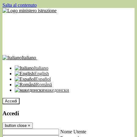
Salta al contenuto
Italiano
Italiano
English
Español
Română
македонски
Accedi
Accedi
button close
×
Nome Utente