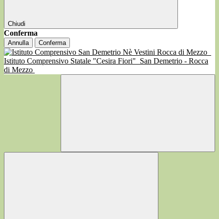
Chiudi
Conferma
Annulla
Conferma
Istituto Comprensivo Statale "Cesira Fiori"
San Demetrio - Rocca
di Mezzo