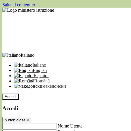
Salta al contenuto
Italiano
Italiano
English
Español
Română
македонски
Accedi
Accedi
button close
×
Nome Utente