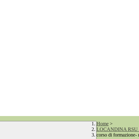
Home
>
LOCANDINA RSU 2
corso di formazione- 