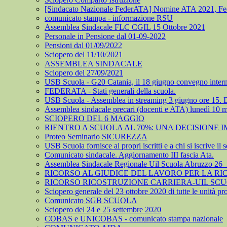
[Sindacato Nazionale FederATA] Nomine ATA 2021, Feder.A
comunicato stampa - informazione RSU
Assemblea Sindacale FLC CGIL 15 Ottobre 2021
Personale in Pensione dal 01-09-2022
Pensioni dal 01/09/2022
Sciopero del 11/10/2021
ASSEMBLEA SINDACALE
Sciopero del 27/09/2021
USB Scuola - G20 Catania, il 18 giugno convegno internaz
FEDERATA - Stati generali della scuola.
USB Scuola - Assemblea in streaming 3 giugno ore 15. DL 
Assemblea sindacale precari (docenti e ATA) lunedì 10 
SCIOPERO DEL 6 MAGGIO
RIENTRO A SCUOLA AL 70%: UNA DECISIONE 
Proteo Seminario SICUREZZA
USB Scuola fornisce ai propri iscritti e a chi si iscrive il 
Comunicato sindacale. Aggiornamento III fascia Ata.
Assemblea Sindacale Regionale Uil Scuola Abruzzo 26
RICORSO AL GIUDICE DEL LAVORO PER LA RI
RICORSO RICOSTRUZIONE CARRIERA-UIL SC
Sciopero generale del 23 ottobre 2020 di tutte le unità pr
Comunicato SGB SCUOLA
Sciopero del 24 e 25 settembre 2020
COBAS e UNICOBAS - comunicato stampa nazionale