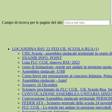
Campo di ricerca per le pagine del sito
LOCANDINA RSU 22 FED.UIL SCUOLA RUA (1)
CISL Scuola - assemblea sindacale territoriale in orario di
SNADIR INFO- POINT
Lista FLC CGIL rinnovo RSU 2022
corso di formazione- regole per andare in pensione quot
Assemblea sindacale -USB
Corso breve per preparazione al concorso Infanzia- Prima
Assemblea sindacale - Anief
Sciopero 10 Dicembre
Sciopero proclamato da FLC CGIL, UIL Scuola Rua, Sna
CONVOCAZIONE ASSEMBLEA UNITARIA SINDAC
Convocazione Assemblea sindacale territoriale PER
FEDER ATA - Sciopero generale della scuola 24 novem
FLC CGIL - Le regole per andare in pensione mercoledì 
Sciopero Comparto Istruzione