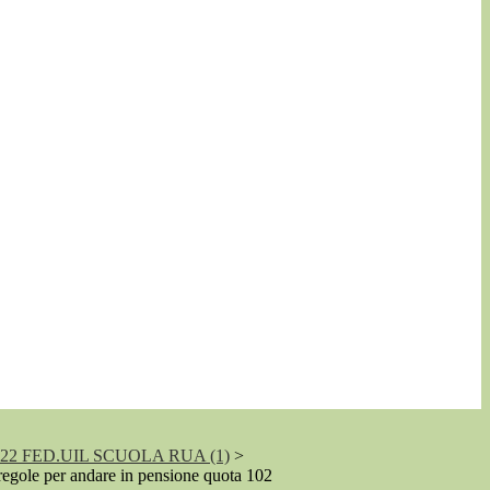
2 FED.UIL SCUOLA RUA (1)
>
regole per andare in pensione quota 102