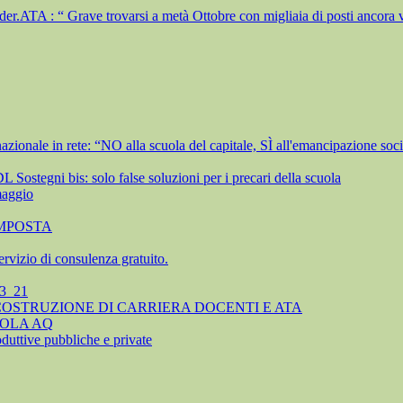
TA : “ Grave trovarsi a metà Ottobre con migliaia di posti ancora vac
ionale in rete: “NO alla scuola del capitale, SÌ all'emancipazione soci
Sostegni bis: solo false soluzioni per i precari della scuola
maggio
IMPOSTA
servizio di consulenza gratuito.
_3_21
COSTRUZIONE DI CARRIERA DOCENTI E ATA
UOLA AQ
oduttive pubbliche e private