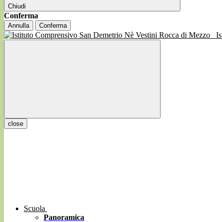
Chiudi
Conferma
Annulla
Conferma
I
close
Scuola
Panoramica