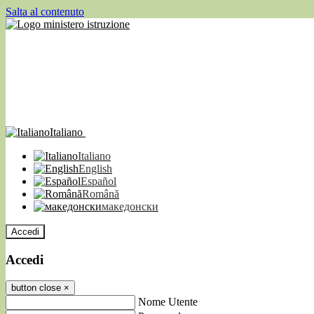
Salta al contenuto
Italiano
Italiano
English
Español
Română
македонски
Accedi
Accedi
button close
×
Nome Utente