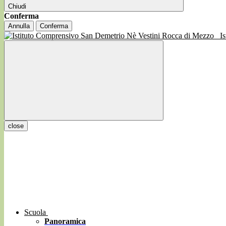
Chiudi
Conferma
Annulla
Conferma
I
close
Scuola
Panoramica