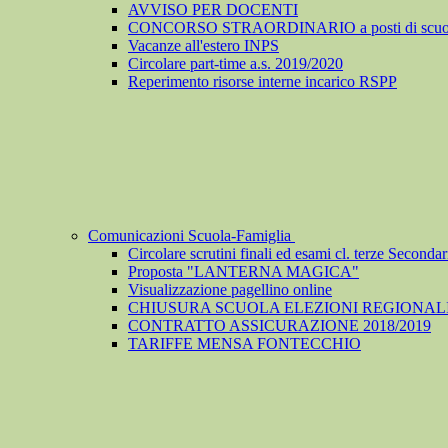
AVVISO PER DOCENTI
CONCORSO STRAORDINARIO a posti di scuola de
Vacanze all'estero INPS
Circolare part-time a.s. 2019/2020
Reperimento risorse interne incarico RSPP
Comunicazioni Scuola-Famiglia
Circolare scrutini finali ed esami cl. terze Secondari
Proposta "LANTERNA MAGICA"
Visualizzazione pagellino online
CHIUSURA SCUOLA ELEZIONI REGIONALI
CONTRATTO ASSICURAZIONE 2018/2019
TARIFFE MENSA FONTECCHIO