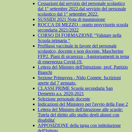
Cessazioni dal servizio del personale scolastico
dal 1° settembre 2022.dal servizio del personale
scolastico dal 1° settembre 2022.
SUSSIDI 2021 Nota di trasmissione
ROCCA DI MEZZO - orario provvisorio scuola
secondaria 2021/2022
CORSO DI FORMAZIONE “Valutare nella
Scuola primaria “
Profilassi vaccinale in favore del personale
scolastico, docente e non docente. Mascherine
FFP2. Piani di sicurezza - Aggiornamenti in tema
di emergenza Covid-19.
Lettera del Ministro dell'Istruzione, prof. Patrizio
Bianchi
Sezione Primavera - Nido Comete. Iscrizioni
aperte dal 7 gennaio.
CLASSI PRIME Scuola secondaria San
Demetrio a.s. 2020-2021
Selezione personale docente
Indicazioni del Ministero per l'avvio della Fase 2
Lettera del Ministro dell'istruzione alle scuole:
Tutela del diritto allo studio degli alunni con
disabilita'
APPOSIZIONE della targa con intitolazione
dell'Istituto