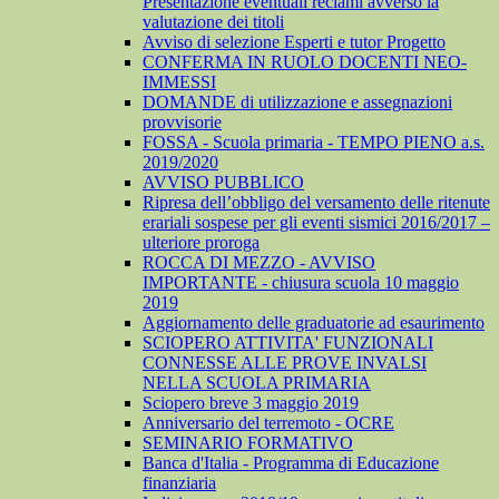
Presentazione eventuali reclami avverso la
valutazione dei titoli
Avviso di selezione Esperti e tutor Progetto
CONFERMA IN RUOLO DOCENTI NEO-
IMMESSI
DOMANDE di utilizzazione e assegnazioni
provvisorie
FOSSA - Scuola primaria - TEMPO PIENO a.s.
2019/2020
AVVISO PUBBLICO
Ripresa dell’obbligo del versamento delle ritenute
erariali sospese per gli eventi sismici 2016/2017 –
ulteriore proroga
ROCCA DI MEZZO - AVVISO
IMPORTANTE - chiusura scuola 10 maggio
2019
Aggiornamento delle graduatorie ad esaurimento
SCIOPERO ATTIVITA' FUNZIONALI
CONNESSE ALLE PROVE INVALSI
NELLA SCUOLA PRIMARIA
Sciopero breve 3 maggio 2019
Anniversario del terremoto - OCRE
SEMINARIO FORMATIVO
Banca d'Italia - Programma di Educazione
finanziaria