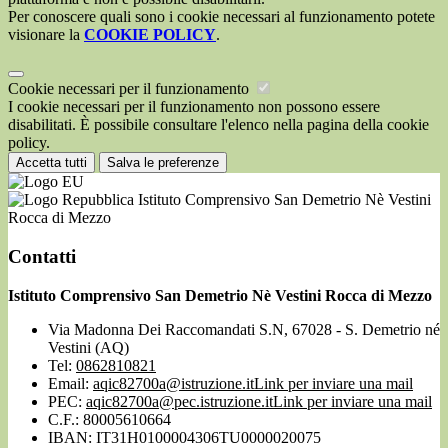
Per conoscere quali sono i cookie necessari al funzionamento potete
visionare la
COOKIE POLICY
.
Cookie necessari per il funzionamento
I cookie necessari per il funzionamento non possono essere
disabilitati. È possibile consultare l'elenco nella pagina della cookie
policy.
Accetta tutti
Salva le preferenze
Istituto Comprensivo San Demetrio Nè Vestini
Rocca di Mezzo
Contatti
Istituto Comprensivo San Demetrio Nè Vestini Rocca di Mezzo
Via Madonna Dei Raccomandati S.N, 67028 - S. Demetrio né
Vestini (AQ)
Tel:
0862810821
Email:
aqic82700a@istruzione.it
Link per inviare una mail
PEC:
aqic82700a@pec.istruzione.it
Link per inviare una mail
C.F.: 80005610664
IBAN: IT31H0100004306TU0000020075