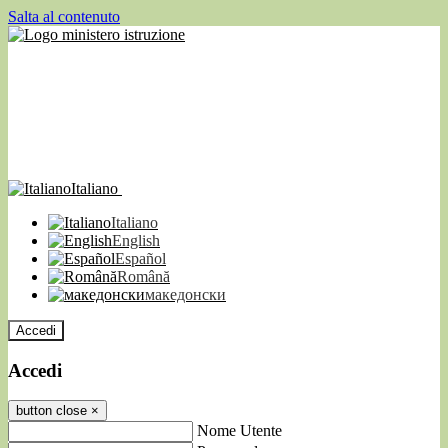
Salta al contenuto
Italiano
Italiano
English
Español
Română
македонски
Accedi
Accedi
button close
×
Nome Utente