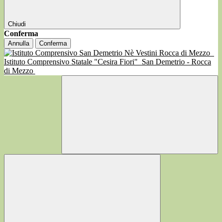
Chiudi
Conferma
Annulla
Conferma
Istituto Comprensivo Statale "Cesira Fiori"
San Demetrio - Rocca
di Mezzo