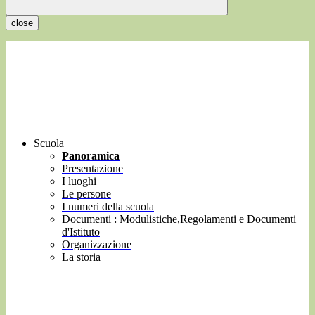
close
Scuola
Panoramica
Presentazione
I luoghi
Le persone
I numeri della scuola
Documenti : Modulistiche,Regolamenti e Documenti
d'Istituto
Organizzazione
La storia