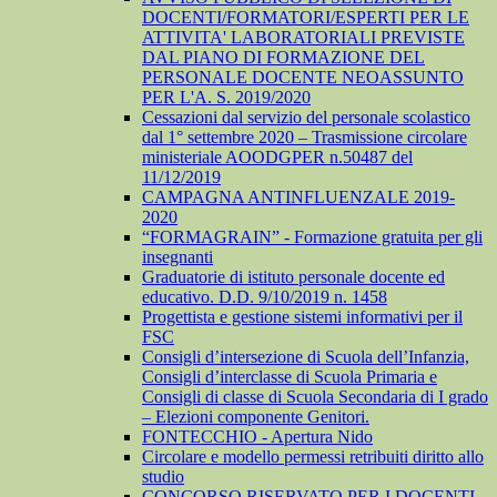
DOCENTI/FORMATORI/ESPERTI PER LE
ATTIVITA' LABORATORIALI PREVISTE
DAL PIANO DI FORMAZIONE DEL
PERSONALE DOCENTE NEOASSUNTO
PER L'A. S. 2019/2020
Cessazioni dal servizio del personale scolastico
dal 1° settembre 2020 – Trasmissione circolare
ministeriale AOODGPER n.50487 del
11/12/2019
CAMPAGNA ANTINFLUENZALE 2019-
2020
“FORMAGRAIN” - Formazione gratuita per gli
insegnanti
Graduatorie di istituto personale docente ed
educativo. D.D. 9/10/2019 n. 1458
Progettista e gestione sistemi informativi per il
FSC
Consigli d’intersezione di Scuola dell’Infanzia,
Consigli d’interclasse di Scuola Primaria e
Consigli di classe di Scuola Secondaria di I grado
– Elezioni componente Genitori.
FONTECCHIO - Apertura Nido
Circolare e modello permessi retribuiti diritto allo
studio
CONCORSO RISERVATO PER I DOCENTI