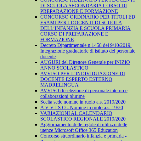
DI SCUOLA SECONDARIA CORSO DI
PREPARAZIONE E FORMAZIONE
CONCORSO ORDINARIO PER TITOLI ED
ESAMI PER I DOCENTI DI SCUOLA
DELL’INFANZIA E SCUOLA PRIMARIA
CORSO DI PREPARAZIONE E
FORMAZIONE
Decreto Dipartimentale n 1458 del 9/10/2019.
Integrazione graduatorie di istituto del personale
docente
AUGURI del Direttore Generale per INIZIO
ANNO SCOLASTICO
AVVISO PER L’INDIVIDUAZIONE DI
DOCENTE ESPERTO ESTERNO
MADRELINGUA
AVVISO di selezione di personale interno e
collaborazioni plurime
Scelta sede nomine in ruolo a.s. 2019/2020
A V V I S O - Nomine in ruolo a.s. 19/20
VARIAZIONI AL CALENDARIO
SCOLASTICO REGIONALE 2019/2020
Aggiornamento delle regole di utilizzo delle
utenze Microsoft Office 365 Education
Concorso straordinario infanzia e primaria -