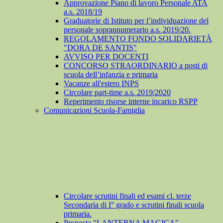
Approvazione Piano di lavoro Personale ATA
a.s. 2018/19
Graduatorie di Istituto per l’individuazione del
personale soprannumerario a.s. 2019/20.
REGOLAMENTO FONDO SOLIDARIETÀ
"DORA DE SANTIS"
AVVISO PER DOCENTI
CONCORSO STRAORDINARIO a posti di
scuola dell’infanzia e primaria
Vacanze all'estero INPS
Circolare part-time a.s. 2019/2020
Reperimento risorse interne incarico RSPP
Comunicazioni Scuola-Famiglia
Circolare scrutini finali ed esami cl. terze
Secondaria di I° grado e scrutini finali scuola
primaria.
Proposta "LANTERNA MAGICA"