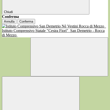
Chiudi
Conferma
Annulla
Conferma
Istituto Comprensivo Statale "Cesira Fiori"
San Demetrio - Rocca
di Mezzo