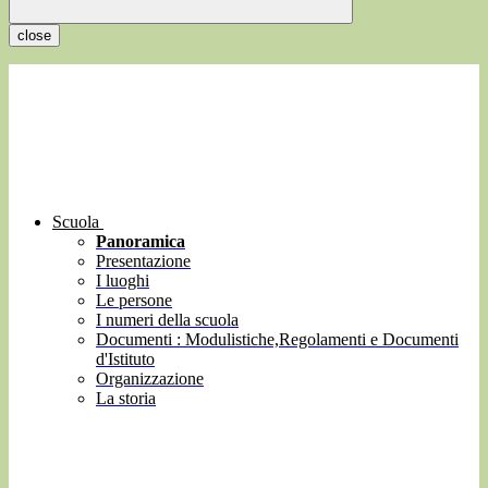
close
Scuola
Panoramica
Presentazione
I luoghi
Le persone
I numeri della scuola
Documenti : Modulistiche,Regolamenti e Documenti
d'Istituto
Organizzazione
La storia