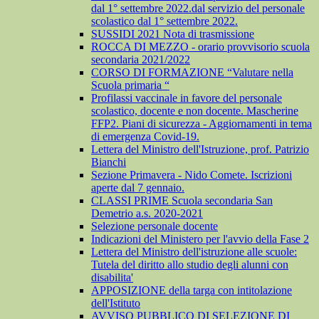
dal 1° settembre 2022.dal servizio del personale
scolastico dal 1° settembre 2022.
SUSSIDI 2021 Nota di trasmissione
ROCCA DI MEZZO - orario provvisorio scuola
secondaria 2021/2022
CORSO DI FORMAZIONE “Valutare nella
Scuola primaria “
Profilassi vaccinale in favore del personale
scolastico, docente e non docente. Mascherine
FFP2. Piani di sicurezza - Aggiornamenti in tema
di emergenza Covid-19.
Lettera del Ministro dell'Istruzione, prof. Patrizio
Bianchi
Sezione Primavera - Nido Comete. Iscrizioni
aperte dal 7 gennaio.
CLASSI PRIME Scuola secondaria San
Demetrio a.s. 2020-2021
Selezione personale docente
Indicazioni del Ministero per l'avvio della Fase 2
Lettera del Ministro dell'istruzione alle scuole:
Tutela del diritto allo studio degli alunni con
disabilita'
APPOSIZIONE della targa con intitolazione
dell'Istituto
AVVISO PUBBLICO DI SELEZIONE DI