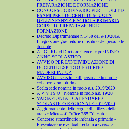
PREPARAZIONE E FORMAZIONE
CONCORSO ORDINARIO PER TITOLI ED
ESAMI PER I DOCENTI DI SCUOLA
DELL’INFANZIA E SCUOLA PRIMARIA
CORSO DI PREPARAZIONE E
FORMAZIONE
Decreto Dipartimentale n 1458 del 9/10/2019.
Integrazione graduatorie di istituto del personale
docente
AUGURI del Direttore Generale per INIZIO
ANNO SCOLASTICO
AVVISO PER L’INDIVIDUAZIONE DI
DOCENTE ESPERTO ESTERNO
MADRELINGUA
AVVISO di selezione di personale interno e
collaborazioni plurime
Scelta sede nomine in ruolo a.s. 2019/2020
A V V I S O - Nomine in ruolo a.s. 19/20
VARIAZIONI AL CALENDARIO
SCOLASTICO REGIONALE 2019/2020
Aggiornamento delle regole di utilizzo delle
utenze Microsoft Office 365 Education
Concorso straordinario infanzia e primaria -
Presentazione eventuali reclami avverso la