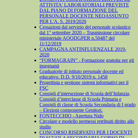
ATTIVITA' LABORATORIALI PREVISTE
DAL PIANO DI FORMAZIONE DEL
PERSONALE DOCENTE NEOASSUNTO
PER L'A. S. 2019/2020
Cessazioni dal servizio del personale scolastico
dal 1° settembre 2020 – Trasmissione circolare
ministeriale AOODGPER n.50487 del
11/12/2019
CAMPAGNA ANTINFLUENZALE 2019-
2020
“FORMAGRAIN” - Formazione gratuita per gli
insegnanti
Graduatorie di istituto personale docente ed
educativo. D.D. 9/10/2019 n. 1458
Progettista e gestione sistemi informativi per il
FSC
Consigli d’intersezione di Scuola dell’Infanzia,
Consigli d’interclasse di Scuola Primaria e
Consigli di classe di Scuola Secondaria di I grado
– Elezioni componente Genitori.
FONTECCHIO - Apertura Nido
Circolare e modello permessi retribuiti diritto allo
studio
CONCORSO RISERVATO PER I DOCENTI
DI SCUOLA SECONDARIA CORSO DI