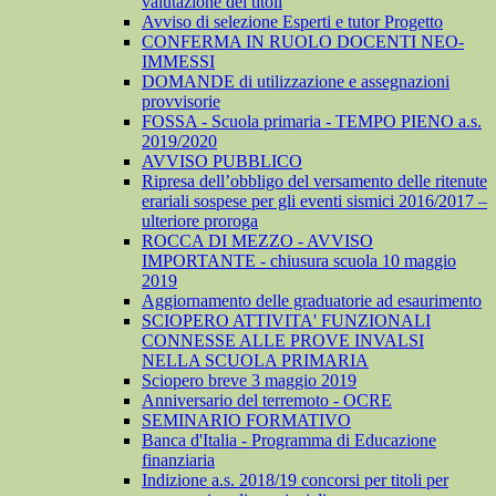
valutazione dei titoli
Avviso di selezione Esperti e tutor Progetto
CONFERMA IN RUOLO DOCENTI NEO-
IMMESSI
DOMANDE di utilizzazione e assegnazioni
provvisorie
FOSSA - Scuola primaria - TEMPO PIENO a.s.
2019/2020
AVVISO PUBBLICO
Ripresa dell’obbligo del versamento delle ritenute
erariali sospese per gli eventi sismici 2016/2017 –
ulteriore proroga
ROCCA DI MEZZO - AVVISO
IMPORTANTE - chiusura scuola 10 maggio
2019
Aggiornamento delle graduatorie ad esaurimento
SCIOPERO ATTIVITA' FUNZIONALI
CONNESSE ALLE PROVE INVALSI
NELLA SCUOLA PRIMARIA
Sciopero breve 3 maggio 2019
Anniversario del terremoto - OCRE
SEMINARIO FORMATIVO
Banca d'Italia - Programma di Educazione
finanziaria
Indizione a.s. 2018/19 concorsi per titoli per