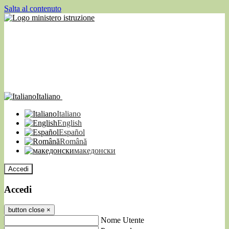
Salta al contenuto
Italiano
Italiano
English
Español
Română
македонски
Accedi
Accedi
button close
×
Nome Utente