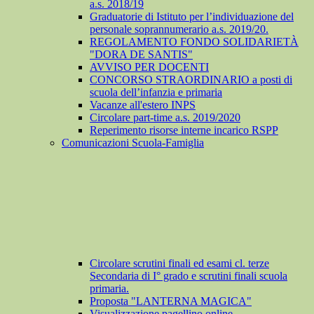
a.s. 2018/19
Graduatorie di Istituto per l’individuazione del
personale soprannumerario a.s. 2019/20.
REGOLAMENTO FONDO SOLIDARIETÀ
"DORA DE SANTIS"
AVVISO PER DOCENTI
CONCORSO STRAORDINARIO a posti di
scuola dell’infanzia e primaria
Vacanze all'estero INPS
Circolare part-time a.s. 2019/2020
Reperimento risorse interne incarico RSPP
Comunicazioni Scuola-Famiglia
Circolare scrutini finali ed esami cl. terze
Secondaria di I° grado e scrutini finali scuola
primaria.
Proposta "LANTERNA MAGICA"
Visualizzazione pagellino online