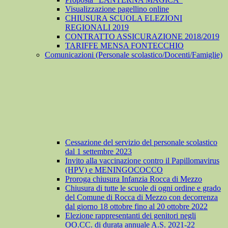
Visualizzazione pagellino online
CHIUSURA SCUOLA ELEZIONI
REGIONALI 2019
CONTRATTO ASSICURAZIONE 2018/2019
TARIFFE MENSA FONTECCHIO
Comunicazioni (Personale scolastico/Docenti/Famiglie)
Cessazione del servizio del personale scolastico
dal 1 settembre 2023
Invito alla vaccinazione contro il Papillomavirus
(HPV) e MENINGOCOCCO
Proroga chiusura Infanzia Rocca di Mezzo
Chiusura di tutte le scuole di ogni ordine e grado
del Comune di Rocca di Mezzo con decorrenza
dal giorno 18 ottobre fino al 20 ottobre 2022
Elezione rappresentanti dei genitori negli
OO.CC. di durata annuale A.S. 2021-22