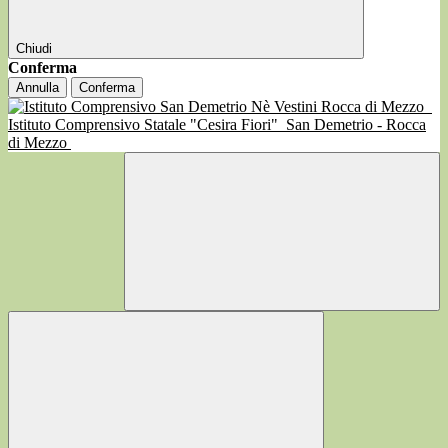
Chiudi
Conferma
Annulla
Conferma
Istituto Comprensivo Statale "Cesira Fiori"
San Demetrio - Rocca
di Mezzo