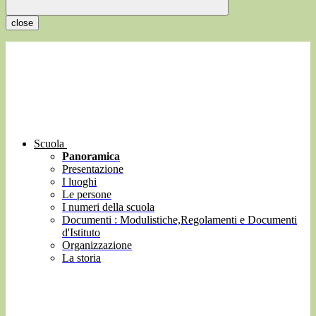
close
Scuola
Panoramica
Presentazione
I luoghi
Le persone
I numeri della scuola
Documenti : Modulistiche,Regolamenti e Documenti
d'Istituto
Organizzazione
La storia