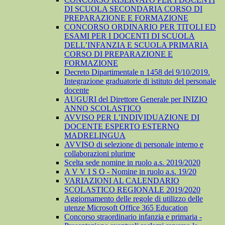
DI SCUOLA SECONDARIA CORSO DI
PREPARAZIONE E FORMAZIONE
CONCORSO ORDINARIO PER TITOLI ED
ESAMI PER I DOCENTI DI SCUOLA
DELL’INFANZIA E SCUOLA PRIMARIA
CORSO DI PREPARAZIONE E
FORMAZIONE
Decreto Dipartimentale n 1458 del 9/10/2019.
Integrazione graduatorie di istituto del personale
docente
AUGURI del Direttore Generale per INIZIO
ANNO SCOLASTICO
AVVISO PER L’INDIVIDUAZIONE DI
DOCENTE ESPERTO ESTERNO
MADRELINGUA
AVVISO di selezione di personale interno e
collaborazioni plurime
Scelta sede nomine in ruolo a.s. 2019/2020
A V V I S O - Nomine in ruolo a.s. 19/20
VARIAZIONI AL CALENDARIO
SCOLASTICO REGIONALE 2019/2020
Aggiornamento delle regole di utilizzo delle
utenze Microsoft Office 365 Education
Concorso straordinario infanzia e primaria -