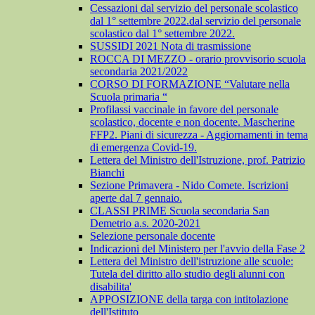
Cessazioni dal servizio del personale scolastico
dal 1° settembre 2022.dal servizio del personale
scolastico dal 1° settembre 2022.
SUSSIDI 2021 Nota di trasmissione
ROCCA DI MEZZO - orario provvisorio scuola
secondaria 2021/2022
CORSO DI FORMAZIONE “Valutare nella
Scuola primaria “
Profilassi vaccinale in favore del personale
scolastico, docente e non docente. Mascherine
FFP2. Piani di sicurezza - Aggiornamenti in tema
di emergenza Covid-19.
Lettera del Ministro dell'Istruzione, prof. Patrizio
Bianchi
Sezione Primavera - Nido Comete. Iscrizioni
aperte dal 7 gennaio.
CLASSI PRIME Scuola secondaria San
Demetrio a.s. 2020-2021
Selezione personale docente
Indicazioni del Ministero per l'avvio della Fase 2
Lettera del Ministro dell'istruzione alle scuole:
Tutela del diritto allo studio degli alunni con
disabilita'
APPOSIZIONE della targa con intitolazione
dell'Istituto