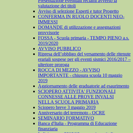
Presentazione eventuali reclami avverso la
valutazione dei titoli
Avviso di selezione Esperti e tutor Progetto
CONFERMA IN RUOLO DOCENTI NEO-
IMMESSI
DOMANDE di utilizzazione e assegnazioni
provvisorie
FOSSA - Scuola primaria - TEMPO PIENO a.s.
2019/2020
AVVISO PUBBLICO
Ripresa dell’obbligo del versamento delle ritenute
erariali sospese per gli eventi sismici 2016/2017 –
ulteriore proroga
ROCCA DI MEZZO - AVVISO
IMPORTANTE - chiusura scuola 10 maggio
2019
Aggiornamento delle graduatorie ad esaurimento
SCIOPERO ATTIVITA' FUNZIONALI
CONNESSE ALLE PROVE INVALSI
NELLA SCUOLA PRIMARIA
Sciopero breve 3 maggio 2019
Anniversario del terremoto - OCRE
SEMINARIO FORMATIVO
Banca d'Italia - Programma di Educazione
finanziaria