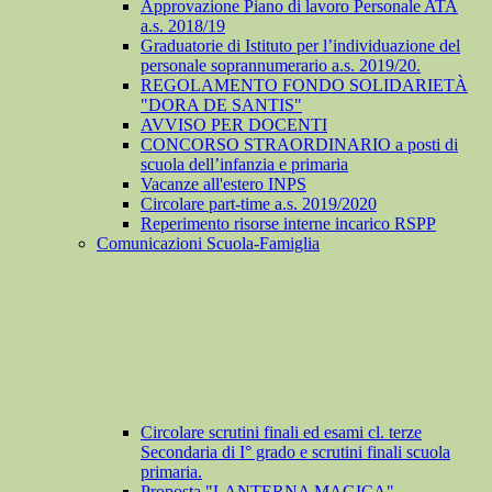
Approvazione Piano di lavoro Personale ATA
a.s. 2018/19
Graduatorie di Istituto per l’individuazione del
personale soprannumerario a.s. 2019/20.
REGOLAMENTO FONDO SOLIDARIETÀ
"DORA DE SANTIS"
AVVISO PER DOCENTI
CONCORSO STRAORDINARIO a posti di
scuola dell’infanzia e primaria
Vacanze all'estero INPS
Circolare part-time a.s. 2019/2020
Reperimento risorse interne incarico RSPP
Comunicazioni Scuola-Famiglia
Circolare scrutini finali ed esami cl. terze
Secondaria di I° grado e scrutini finali scuola
primaria.
Proposta "LANTERNA MAGICA"