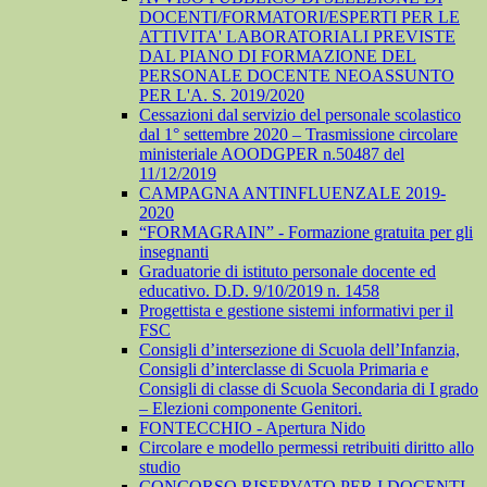
DOCENTI/FORMATORI/ESPERTI PER LE
ATTIVITA' LABORATORIALI PREVISTE
DAL PIANO DI FORMAZIONE DEL
PERSONALE DOCENTE NEOASSUNTO
PER L'A. S. 2019/2020
Cessazioni dal servizio del personale scolastico
dal 1° settembre 2020 – Trasmissione circolare
ministeriale AOODGPER n.50487 del
11/12/2019
CAMPAGNA ANTINFLUENZALE 2019-
2020
“FORMAGRAIN” - Formazione gratuita per gli
insegnanti
Graduatorie di istituto personale docente ed
educativo. D.D. 9/10/2019 n. 1458
Progettista e gestione sistemi informativi per il
FSC
Consigli d’intersezione di Scuola dell’Infanzia,
Consigli d’interclasse di Scuola Primaria e
Consigli di classe di Scuola Secondaria di I grado
– Elezioni componente Genitori.
FONTECCHIO - Apertura Nido
Circolare e modello permessi retribuiti diritto allo
studio
CONCORSO RISERVATO PER I DOCENTI