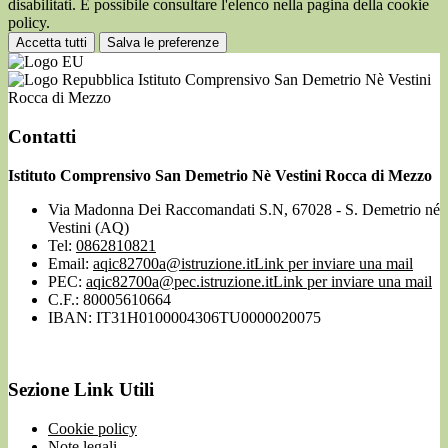
disabilitati. È possibile consultare l'elenco nella pagina della cookie
policy.
Accetta tutti
Salva le preferenze
Istituto Comprensivo San Demetrio Nè Vestini
Rocca di Mezzo
Contatti
Istituto Comprensivo San Demetrio Nè Vestini Rocca di Mezzo
Via Madonna Dei Raccomandati S.N, 67028 - S. Demetrio né
Vestini (AQ)
Tel:
0862810821
Email:
aqic82700a@istruzione.it
Link per inviare una mail
PEC:
aqic82700a@pec.istruzione.it
Link per inviare una mail
C.F.: 80005610664
IBAN: IT31H0100004306TU0000020075
Sezione Link Utili
Cookie policy
Note legali