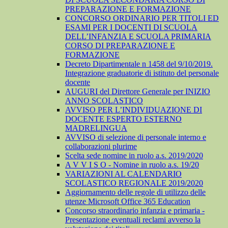
PREPARAZIONE E FORMAZIONE
CONCORSO ORDINARIO PER TITOLI ED
ESAMI PER I DOCENTI DI SCUOLA
DELL’INFANZIA E SCUOLA PRIMARIA
CORSO DI PREPARAZIONE E
FORMAZIONE
Decreto Dipartimentale n 1458 del 9/10/2019.
Integrazione graduatorie di istituto del personale
docente
AUGURI del Direttore Generale per INIZIO
ANNO SCOLASTICO
AVVISO PER L’INDIVIDUAZIONE DI
DOCENTE ESPERTO ESTERNO
MADRELINGUA
AVVISO di selezione di personale interno e
collaborazioni plurime
Scelta sede nomine in ruolo a.s. 2019/2020
A V V I S O - Nomine in ruolo a.s. 19/20
VARIAZIONI AL CALENDARIO
SCOLASTICO REGIONALE 2019/2020
Aggiornamento delle regole di utilizzo delle
utenze Microsoft Office 365 Education
Concorso straordinario infanzia e primaria -
Presentazione eventuali reclami avverso la