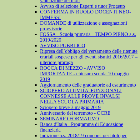
valutazione dei titoli
Avviso di selezione Esperti e tutor Progetto
CONFERMA IN RUOLO DOCENTI NEO-
IMMESSI
DOMANDE di utilizzazione e assegnazioni
provvisorie
FOSSA - Scuola primaria - TEMPO PIENO a.s.
2019/2020
AVVISO PUBBLICO
Ripresa dell’obbligo del versamento delle ritenute
erariali sospese per gli eventi sismici 2016/2017 –
ulteriore proroga
ROCCA DI MEZZO - AVVISO
IMPORTANTE - chiusura scuola 10 maggio
2019
Aggiornamento delle graduatorie ad esaurimento
SCIOPERO ATTIVITA' FUNZIONALI
CONNESSE ALLE PROVE INVALSI
NELLA SCUOLA PRIMARIA
Sciopero breve 3 maggio 2019
Anniversario del terremoto - OCRE
SEMINARIO FORMATIVO
Banca d'Italia - Programma di Educazione
finanziaria
Indizione a.s. 2018/19 concorsi per titoli per