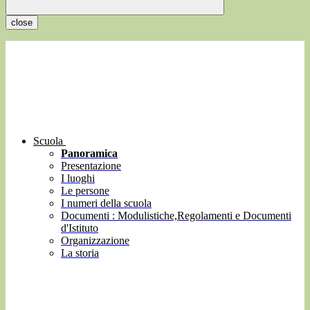
close
Scuola
Panoramica
Presentazione
I luoghi
Le persone
I numeri della scuola
Documenti : Modulistiche,Regolamenti e Documenti
d'Istituto
Organizzazione
La storia