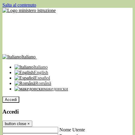
Salta al contenuto
Italiano
Italiano
English
Español
Română
македонски
Accedi
Accedi
button close
×
Nome Utente