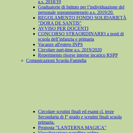
a.s. 2018/19
Graduatorie di Istituto per l’individuazione del
personale soprannumerario a.s. 2019/20.
REGOLAMENTO FONDO SOLIDARIETÀ
"DORA DE SANTIS"
AVVISO PER DOCENTI
CONCORSO STRAORDINARIO a posti di
scuola dell’infanzia e primaria
Vacanze all'estero INPS
Circolare part-time a.s. 2019/2020
Reperimento risorse interne incarico RSPP
Comunicazioni Scuola-Famiglia
Circolare scrutini finali ed esami cl. terze
Secondaria di I° grado e scrutini finali scuola
primaria.
Proposta "LANTERNA MAGICA"
Visualizzazione pagellino online