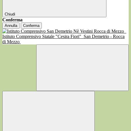
Chiudi
Conferma
Annulla
Conferma
Istituto Comprensivo Statale "Cesira Fiori"
San Demetrio - Rocca
di Mezzo