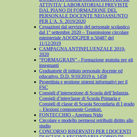
ATTIVITA' LABORATORIALI PREVISTE
DAL PIANO DI FORMAZIONE DEL
PERSONALE DOCENTE NEOASSUNTO
PER L'A. S. 2019/2020
Cessazioni dal servizio del personale scolastico
dal 1° settembre 2020 – Trasmissione circolare
ministeriale AOODGPER n.50487 del
11/12/2019
CAMPAGNA ANTINFLUENZALE 2019-
2020
“FORMAGRAIN” - Formazione gratuita per gli
insegnanti
Graduatorie di istituto personale docente ed
educativo. D.D. 9/10/2019 n. 1458
Progettista e gestione sistemi informativi per il
FSC
Consigli d’intersezione di Scuola dell’Infanzia,
Consigli d’interclasse di Scuola Primaria e
Consigli di classe di Scuola Secondaria di I grado
– Elezioni componente Genitori.
FONTECCHIO - Apertura Nido
Circolare e modello permessi retribuiti diritto allo
studio
CONCORSO RISERVATO PER I DOCENTI
DI SCUOLA SECONDARIA CORSO DI