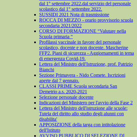
dal 1° settembre 2022.dal servizio del personale
scolastico dal 1° settembre 2022.
SUSSIDI 2021 Nota di trasmissione
ROCCA DI MEZZO - orario provvisorio scuola
secondaria 2021/2022
CORSO DI FORMAZIONE “Valutare nella
Scuola primaria “
Profilassi vaccinale in favore del personale
scolastico, docente e non docente. Mascherine
FFP2. Piani di sicurezza - Aggiornamenti in tema
di emergenza Covid-19.
Lettera del Ministro dell'Istruzione, prof. Patrizio
Bianchi
Sezione Primavera - Nido Comete. Iscrizioni
aperte dal 7 gennaio.
CLASSI PRIME Scuola secondaria San
Demetrio a.s. 2020-2021
Selezione personale docente
Indicazioni del Ministero per l'avvio della Fase 2
Lettera del Ministro dell'istruzione alle scuole:
Tutela del diritto allo studio degli alunni con
disabilita'
APPOSIZIONE della targa con intitolazione
dell'Istituto
AVVISO PUBBLICO DI SELEZIONE DI