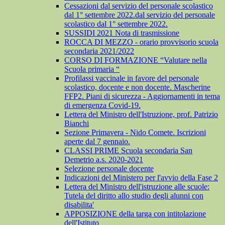
Cessazioni dal servizio del personale scolastico
dal 1° settembre 2022.dal servizio del personale
scolastico dal 1° settembre 2022.
SUSSIDI 2021 Nota di trasmissione
ROCCA DI MEZZO - orario provvisorio scuola
secondaria 2021/2022
CORSO DI FORMAZIONE “Valutare nella
Scuola primaria “
Profilassi vaccinale in favore del personale
scolastico, docente e non docente. Mascherine
FFP2. Piani di sicurezza - Aggiornamenti in tema
di emergenza Covid-19.
Lettera del Ministro dell'Istruzione, prof. Patrizio
Bianchi
Sezione Primavera - Nido Comete. Iscrizioni
aperte dal 7 gennaio.
CLASSI PRIME Scuola secondaria San
Demetrio a.s. 2020-2021
Selezione personale docente
Indicazioni del Ministero per l'avvio della Fase 2
Lettera del Ministro dell'istruzione alle scuole:
Tutela del diritto allo studio degli alunni con
disabilita'
APPOSIZIONE della targa con intitolazione
dell'Istituto