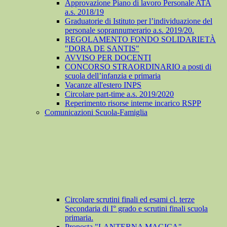
Approvazione Piano di lavoro Personale ATA
a.s. 2018/19
Graduatorie di Istituto per l’individuazione del
personale soprannumerario a.s. 2019/20.
REGOLAMENTO FONDO SOLIDARIETÀ
"DORA DE SANTIS"
AVVISO PER DOCENTI
CONCORSO STRAORDINARIO a posti di
scuola dell’infanzia e primaria
Vacanze all'estero INPS
Circolare part-time a.s. 2019/2020
Reperimento risorse interne incarico RSPP
Comunicazioni Scuola-Famiglia
Circolare scrutini finali ed esami cl. terze
Secondaria di I° grado e scrutini finali scuola
primaria.
Proposta "LANTERNA MAGICA"