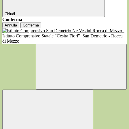
Chiudi
Conferma
Annulla
Conferma
Istituto Comprensivo Statale "Cesira Fiori"
San Demetrio - Rocca
di Mezzo