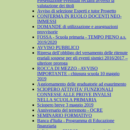
Presentazione eventuali reclami avverso la
valutazione dei titoli
Avviso di selezione Esperti e tutor Progetto
CONFERMA IN RUOLO DOCENTI NEO-
IMMESSI
DOMANDE di utilizzazione e assegnazioni
provvisorie
FOSSA - Scuola primaria - TEMPO PIENO a.s.
2019/2020
AVVISO PUBBLICO
Ripresa dell’obbligo del versamento delle ritenute
erariali sospese per gli eventi sismici 2016/2017 –
ulteriore proroga
ROCCA DI MEZZO - AVVISO
IMPORTANTE - chiusura scuola 10 maggio
2019
Aggiornamento delle graduatorie ad esaurimento
SCIOPERO ATTIVITA' FUNZIONALI
CONNESSE ALLE PROVE INVALSI
NELLA SCUOLA PRIMARIA
Sciopero breve 3 maggio 2019
Anniversario del terremoto - OCRE
SEMINARIO FORMATIVO
Banca d'Italia - Programma di Educazione
finanziaria