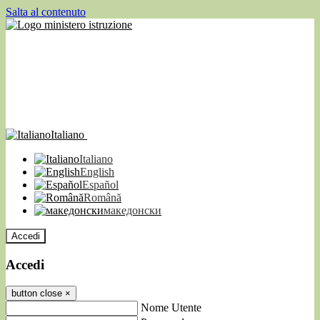
Salta al contenuto
Italiano
Italiano
English
Español
Română
македонски
Accedi
Accedi
button close
×
Nome Utente