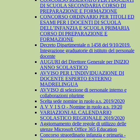
DI SCUOLA SECONDARIA CORSO DI
PREPARAZIONE E FORMAZIONE
CONCORSO ORDINARIO PER TITOLI ED
ESAMI PER I DOCENTI DI SCUOLA
DELL’INFANZIA E SCUOLA PRIMARIA
CORSO DI PREPARAZIONE E
FORMAZIONE
Decreto Dipartimentale n 1458 del 9/10/2019.
Integrazione graduatorie di istituto del personale
docente
AUGURI del Direttore Generale per INIZIO
ANNO SCOLASTICO
AVVISO PER L’INDIVIDUAZIONE DI
DOCENTE ESPERTO ESTERNO
MADRELINGUA
AVVISO di selezione di personale interno e
collaborazioni plurime
Scelta sede nomine in ruolo a.s. 2019/2020
A V V I S O - Nomine in ruolo a.s. 19/20
VARIAZIONI AL CALENDARIO
SCOLASTICO REGIONALE 2019/2020
Aggiornamento delle regole di utilizzo delle
utenze Microsoft Office 365 Education
Concorso straordinario infanzia e primaria -