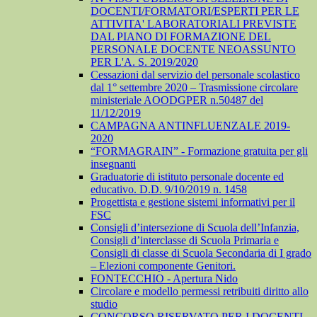
DOCENTI/FORMATORI/ESPERTI PER LE
ATTIVITA' LABORATORIALI PREVISTE
DAL PIANO DI FORMAZIONE DEL
PERSONALE DOCENTE NEOASSUNTO
PER L'A. S. 2019/2020
Cessazioni dal servizio del personale scolastico
dal 1° settembre 2020 – Trasmissione circolare
ministeriale AOODGPER n.50487 del
11/12/2019
CAMPAGNA ANTINFLUENZALE 2019-
2020
“FORMAGRAIN” - Formazione gratuita per gli
insegnanti
Graduatorie di istituto personale docente ed
educativo. D.D. 9/10/2019 n. 1458
Progettista e gestione sistemi informativi per il
FSC
Consigli d’intersezione di Scuola dell’Infanzia,
Consigli d’interclasse di Scuola Primaria e
Consigli di classe di Scuola Secondaria di I grado
– Elezioni componente Genitori.
FONTECCHIO - Apertura Nido
Circolare e modello permessi retribuiti diritto allo
studio
CONCORSO RISERVATO PER I DOCENTI