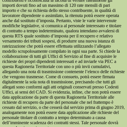
contribuenti è riconosciuta la facoltà di versare ratealmente gli
importi dovuti fino ad un massimo di 120 rate mensili di pari
importo e che su richiesta dello stesso contribuente, in qualità di
lavoratore dipendente o assimilato, la ritenuta potrà essere operata
anche dal sostituto d’imposta. Pertanto, viste le varie intervenute
modifiche legislative, si comunica al personale interessato e titolare
di contratto a tempo indeterminato, qualora intendano avvalersi di
questa RTS quale sostituto d’imposta per il recupero e relativo
versamento dei tributi sospesi, di produrre una nuova istanza di
rateizzazione che potrà essere effettuata utilizzando l’allegato
modello scrupolosamente compilato in ogni sua parte. Si chiede la
collaborazione di tutti gli Uffici di Servizio al fine di acquisire le
richieste dei propri dipendenti interessati e ad inviarle via PEC a
questa Ragioneria Territoriale con uno o più invii cumulativi,
allegando una nota di trasmissione contenente l’elenco delle richieste
che vengono trasmesse. Come di consueto, potrà essere firmata
digitalmente la sola nota di trasmissione, precisando che tutti gli
allegati sono conformi agli atti originali conservati presso Codesti
Uffici, ai sensi del CAD. Si evidenzia, infine, che non potrà essere
data applicazione da parte di questa Ragioneria Territoriale alle
richieste di recupero da parte del personale che nel frattempo è
cessato dal servizio, o che cesserà dal servizio prima di giugno 2019,
analogamente non potrà essere data applicazione alle richieste del
personale titolare di contratto a tempo determinato a causa
dell’imminente scadenza dei contratti stessi. Tale personale dovrà