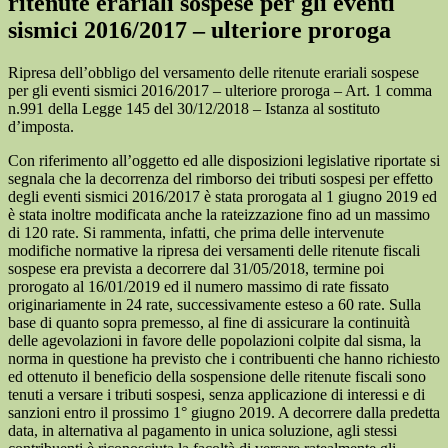
ritenute erariali sospese per gli eventi
sismici 2016/2017 – ulteriore proroga
Ripresa dell’obbligo del versamento delle ritenute erariali sospese
per gli eventi sismici 2016/2017 – ulteriore proroga – Art. 1 comma
n.991 della Legge 145 del 30/12/2018 – Istanza al sostituto
d’imposta.
Con riferimento all’oggetto ed alle disposizioni legislative riportate si
segnala che la decorrenza del rimborso dei tributi sospesi per effetto
degli eventi sismici 2016/2017 è stata prorogata al 1 giugno 2019 ed
è stata inoltre modificata anche la rateizzazione fino ad un massimo
di 120 rate. Si rammenta, infatti, che prima delle intervenute
modifiche normative la ripresa dei versamenti delle ritenute fiscali
sospese era prevista a decorrere dal 31/05/2018, termine poi
prorogato al 16/01/2019 ed il numero massimo di rate fissato
originariamente in 24 rate, successivamente esteso a 60 rate. Sulla
base di quanto sopra premesso, al fine di assicurare la continuità
delle agevolazioni in favore delle popolazioni colpite dal sisma, la
norma in questione ha previsto che i contribuenti che hanno richiesto
ed ottenuto il beneficio della sospensione delle ritenute fiscali sono
tenuti a versare i tributi sospesi, senza applicazione di interessi e di
sanzioni entro il prossimo 1° giugno 2019. A decorrere dalla predetta
data, in alternativa al pagamento in unica soluzione, agli stessi