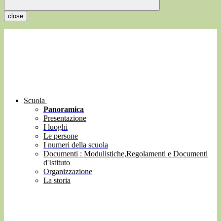
close
Scuola
Panoramica
Presentazione
I luoghi
Le persone
I numeri della scuola
Documenti : Modulistiche,Regolamenti e Documenti
d'Istituto
Organizzazione
La storia