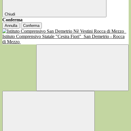
Chiudi
Conferma
Annulla
Conferma
Istituto Comprensivo Statale "Cesira Fiori"
San Demetrio - Rocca
di Mezzo