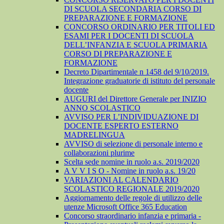
DI SCUOLA SECONDARIA CORSO DI
PREPARAZIONE E FORMAZIONE
CONCORSO ORDINARIO PER TITOLI ED
ESAMI PER I DOCENTI DI SCUOLA
DELL’INFANZIA E SCUOLA PRIMARIA
CORSO DI PREPARAZIONE E
FORMAZIONE
Decreto Dipartimentale n 1458 del 9/10/2019.
Integrazione graduatorie di istituto del personale
docente
AUGURI del Direttore Generale per INIZIO
ANNO SCOLASTICO
AVVISO PER L’INDIVIDUAZIONE DI
DOCENTE ESPERTO ESTERNO
MADRELINGUA
AVVISO di selezione di personale interno e
collaborazioni plurime
Scelta sede nomine in ruolo a.s. 2019/2020
A V V I S O - Nomine in ruolo a.s. 19/20
VARIAZIONI AL CALENDARIO
SCOLASTICO REGIONALE 2019/2020
Aggiornamento delle regole di utilizzo delle
utenze Microsoft Office 365 Education
Concorso straordinario infanzia e primaria -