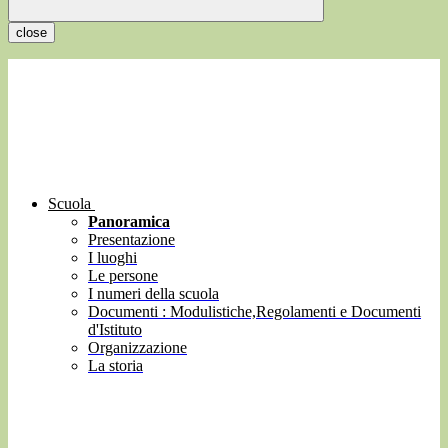
close
Scuola
Panoramica
Presentazione
I luoghi
Le persone
I numeri della scuola
Documenti : Modulistiche,Regolamenti e Documenti
d'Istituto
Organizzazione
La storia