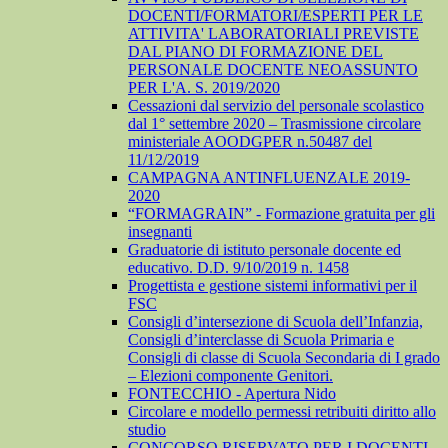
DOCENTI/FORMATORI/ESPERTI PER LE
ATTIVITA' LABORATORIALI PREVISTE
DAL PIANO DI FORMAZIONE DEL
PERSONALE DOCENTE NEOASSUNTO
PER L'A. S. 2019/2020
Cessazioni dal servizio del personale scolastico
dal 1° settembre 2020 – Trasmissione circolare
ministeriale AOODGPER n.50487 del
11/12/2019
CAMPAGNA ANTINFLUENZALE 2019-
2020
“FORMAGRAIN” - Formazione gratuita per gli
insegnanti
Graduatorie di istituto personale docente ed
educativo. D.D. 9/10/2019 n. 1458
Progettista e gestione sistemi informativi per il
FSC
Consigli d’intersezione di Scuola dell’Infanzia,
Consigli d’interclasse di Scuola Primaria e
Consigli di classe di Scuola Secondaria di I grado
– Elezioni componente Genitori.
FONTECCHIO - Apertura Nido
Circolare e modello permessi retribuiti diritto allo
studio
CONCORSO RISERVATO PER I DOCENTI