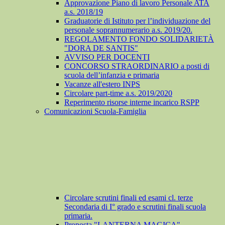
Approvazione Piano di lavoro Personale ATA
a.s. 2018/19
Graduatorie di Istituto per l’individuazione del
personale soprannumerario a.s. 2019/20.
REGOLAMENTO FONDO SOLIDARIETÀ
"DORA DE SANTIS"
AVVISO PER DOCENTI
CONCORSO STRAORDINARIO a posti di
scuola dell’infanzia e primaria
Vacanze all'estero INPS
Circolare part-time a.s. 2019/2020
Reperimento risorse interne incarico RSPP
Comunicazioni Scuola-Famiglia
Circolare scrutini finali ed esami cl. terze
Secondaria di I° grado e scrutini finali scuola
primaria.
Proposta "LANTERNA MAGICA"