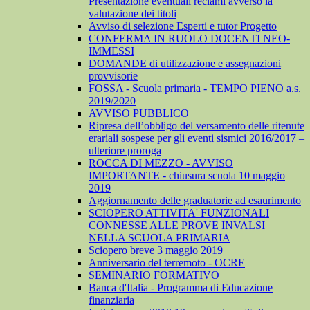
Presentazione eventuali reclami avverso la
valutazione dei titoli
Avviso di selezione Esperti e tutor Progetto
CONFERMA IN RUOLO DOCENTI NEO-
IMMESSI
DOMANDE di utilizzazione e assegnazioni
provvisorie
FOSSA - Scuola primaria - TEMPO PIENO a.s.
2019/2020
AVVISO PUBBLICO
Ripresa dell’obbligo del versamento delle ritenute
erariali sospese per gli eventi sismici 2016/2017 –
ulteriore proroga
ROCCA DI MEZZO - AVVISO
IMPORTANTE - chiusura scuola 10 maggio
2019
Aggiornamento delle graduatorie ad esaurimento
SCIOPERO ATTIVITA' FUNZIONALI
CONNESSE ALLE PROVE INVALSI
NELLA SCUOLA PRIMARIA
Sciopero breve 3 maggio 2019
Anniversario del terremoto - OCRE
SEMINARIO FORMATIVO
Banca d'Italia - Programma di Educazione
finanziaria