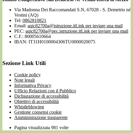
Via Madonna Dei Raccomandati S.N, 67028 - S. Demetrio né
Vestini (AQ)
Tel:
0862810821
Email:
aqic82700a@istruzione.it
Link per inviare una mail
PEC:
aqic82700a@pec.istruzione.it
Link per inviare una mail
C.F.: 80005610664
IBAN: IT31H0100004306TU0000020075
Sezione Link Utili
Cookie policy
Note legali
Informativa Privacy
Ufficio Relazioni con il Pubblico
Dichiarazione di accessibilità
Obiettivi di accessibilità
Whistleblowing
Gestione consensi cookie
Amministrazione trasparente
Pagina visualizzata
981
volte