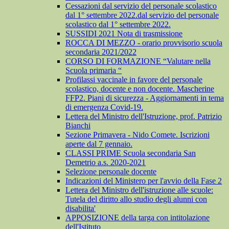
Cessazioni dal servizio del personale scolastico
dal 1° settembre 2022.dal servizio del personale
scolastico dal 1° settembre 2022.
SUSSIDI 2021 Nota di trasmissione
ROCCA DI MEZZO - orario provvisorio scuola
secondaria 2021/2022
CORSO DI FORMAZIONE “Valutare nella
Scuola primaria “
Profilassi vaccinale in favore del personale
scolastico, docente e non docente. Mascherine
FFP2. Piani di sicurezza - Aggiornamenti in tema
di emergenza Covid-19.
Lettera del Ministro dell'Istruzione, prof. Patrizio
Bianchi
Sezione Primavera - Nido Comete. Iscrizioni
aperte dal 7 gennaio.
CLASSI PRIME Scuola secondaria San
Demetrio a.s. 2020-2021
Selezione personale docente
Indicazioni del Ministero per l'avvio della Fase 2
Lettera del Ministro dell'istruzione alle scuole:
Tutela del diritto allo studio degli alunni con
disabilita'
APPOSIZIONE della targa con intitolazione
dell'Istituto