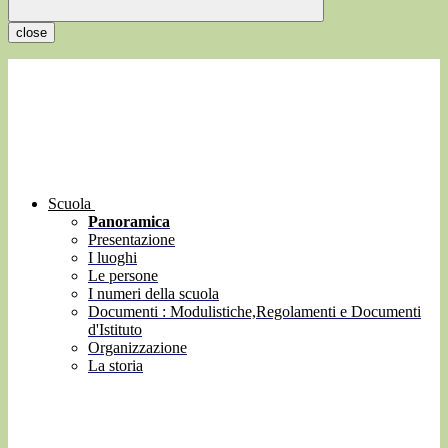
close
Scuola
Panoramica
Presentazione
I luoghi
Le persone
I numeri della scuola
Documenti : Modulistiche,Regolamenti e Documenti
d'Istituto
Organizzazione
La storia