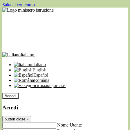
Salta al contenuto
Italiano
Italiano
English
Español
Română
македонски
Accedi
Accedi
button close
×
Nome Utente