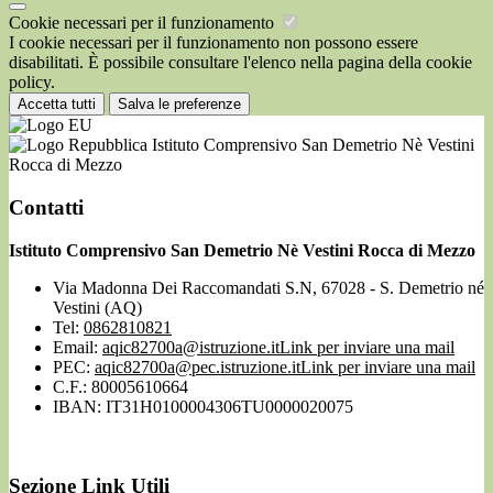
Cookie necessari per il funzionamento
I cookie necessari per il funzionamento non possono essere
disabilitati. È possibile consultare l'elenco nella pagina della cookie
policy.
Accetta tutti
Salva le preferenze
Istituto Comprensivo San Demetrio Nè Vestini
Rocca di Mezzo
Contatti
Istituto Comprensivo San Demetrio Nè Vestini Rocca di Mezzo
Via Madonna Dei Raccomandati S.N, 67028 - S. Demetrio né
Vestini (AQ)
Tel:
0862810821
Email:
aqic82700a@istruzione.it
Link per inviare una mail
PEC:
aqic82700a@pec.istruzione.it
Link per inviare una mail
C.F.: 80005610664
IBAN: IT31H0100004306TU0000020075
Sezione Link Utili