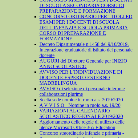
DI SCUOLA SECONDARIA CORSO DI
PREPARAZIONE E FORMAZIONE
CONCORSO ORDINARIO PER TITOLI ED
ESAMI PER I DOCENTI DI SCUOLA
DELL’INFANZIA E SCUOLA PRIMARIA
CORSO DI PREPARAZIONE E
FORMAZIONE
Decreto Dipartimentale n 1458 del 9/10/2019.
Integrazione graduatorie di istituto del personale
docente
AUGURI del Direttore Generale per INIZIO
ANNO SCOLASTICO
AVVISO PER L’INDIVIDUAZIONE DI
DOCENTE ESPERTO ESTERNO
MADRELINGUA
AVVISO di selezione di personale interno e
collaborazioni plurime
Scelta sede nomine in ruolo a.s. 2019/2020
A V V I S O - Nomine in ruolo a.s. 19/20
VARIAZIONI AL CALENDARIO
SCOLASTICO REGIONALE 2019/2020
Aggiornamento delle regole di utilizzo delle
utenze Microsoft Office 365 Education
Concorso straordinario infanzia e primaria -