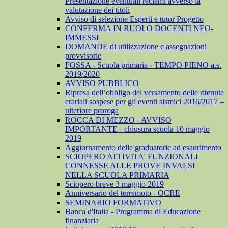
Presentazione eventuali reclami avverso la
valutazione dei titoli
Avviso di selezione Esperti e tutor Progetto
CONFERMA IN RUOLO DOCENTI NEO-
IMMESSI
DOMANDE di utilizzazione e assegnazioni
provvisorie
FOSSA - Scuola primaria - TEMPO PIENO a.s.
2019/2020
AVVISO PUBBLICO
Ripresa dell’obbligo del versamento delle ritenute
erariali sospese per gli eventi sismici 2016/2017 –
ulteriore proroga
ROCCA DI MEZZO - AVVISO
IMPORTANTE - chiusura scuola 10 maggio
2019
Aggiornamento delle graduatorie ad esaurimento
SCIOPERO ATTIVITA' FUNZIONALI
CONNESSE ALLE PROVE INVALSI
NELLA SCUOLA PRIMARIA
Sciopero breve 3 maggio 2019
Anniversario del terremoto - OCRE
SEMINARIO FORMATIVO
Banca d'Italia - Programma di Educazione
finanziaria