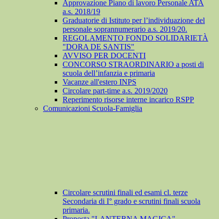
Approvazione Piano di lavoro Personale ATA
a.s. 2018/19
Graduatorie di Istituto per l’individuazione del
personale soprannumerario a.s. 2019/20.
REGOLAMENTO FONDO SOLIDARIETÀ
"DORA DE SANTIS"
AVVISO PER DOCENTI
CONCORSO STRAORDINARIO a posti di
scuola dell’infanzia e primaria
Vacanze all'estero INPS
Circolare part-time a.s. 2019/2020
Reperimento risorse interne incarico RSPP
Comunicazioni Scuola-Famiglia
Circolare scrutini finali ed esami cl. terze
Secondaria di I° grado e scrutini finali scuola
primaria.
Proposta "LANTERNA MAGICA"