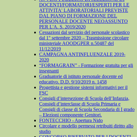
DOCENTI/FORMATORI/ESPERTI PER LE
ATTIVITA' LABORATORIALI PREVISTE
DAL PIANO DI FORMAZIONE DEL
PERSONALE DOCENTE NEOASSUNTO
PER L'A. S. 2019/2020
Cessazioni dal servizio del personale scolastico
dal 1° settembre 2020 – Trasmissione circolare
ministeriale AOODGPER n.50487 del
11/12/2019
CAMPAGNA ANTINFLUENZALE 2019-
2020
“FORMAGRAIN” - Formazione gratuita per gli
insegnanti
Graduatorie di istituto personale docente ed
educativo. D.D. 9/10/2019 n. 1458
Progettista e gestione sistemi informativi per il
FSC
Consigli d’intersezione di Scuola dell’Infanzia,
Consigli d’interclasse di Scuola Primaria e
Consigli di classe di Scuola Secondaria di I grado
– Elezioni componente Genitori.
FONTECCHIO - Apertura Nido
Circolare e modello permessi retribuiti diritto allo
studio
CONCORSO RISERVATO PER I DOCENTI