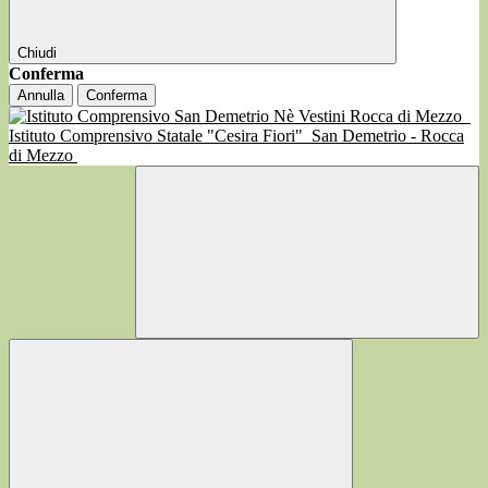
Chiudi
Conferma
Annulla
Conferma
Istituto Comprensivo Statale "Cesira Fiori"
San Demetrio - Rocca
di Mezzo