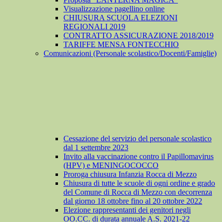
Visualizzazione pagellino online
CHIUSURA SCUOLA ELEZIONI
REGIONALI 2019
CONTRATTO ASSICURAZIONE 2018/2019
TARIFFE MENSA FONTECCHIO
Comunicazioni (Personale scolastico/Docenti/Famiglie)
Cessazione del servizio del personale scolastico
dal 1 settembre 2023
Invito alla vaccinazione contro il Papillomavirus
(HPV) e MENINGOCOCCO
Proroga chiusura Infanzia Rocca di Mezzo
Chiusura di tutte le scuole di ogni ordine e grado
del Comune di Rocca di Mezzo con decorrenza
dal giorno 18 ottobre fino al 20 ottobre 2022
Elezione rappresentanti dei genitori negli
OO.CC. di durata annuale A.S. 2021-22