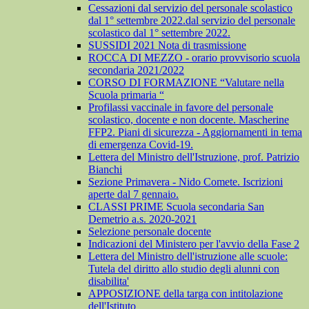
Cessazioni dal servizio del personale scolastico
dal 1° settembre 2022.dal servizio del personale
scolastico dal 1° settembre 2022.
SUSSIDI 2021 Nota di trasmissione
ROCCA DI MEZZO - orario provvisorio scuola
secondaria 2021/2022
CORSO DI FORMAZIONE “Valutare nella
Scuola primaria “
Profilassi vaccinale in favore del personale
scolastico, docente e non docente. Mascherine
FFP2. Piani di sicurezza - Aggiornamenti in tema
di emergenza Covid-19.
Lettera del Ministro dell'Istruzione, prof. Patrizio
Bianchi
Sezione Primavera - Nido Comete. Iscrizioni
aperte dal 7 gennaio.
CLASSI PRIME Scuola secondaria San
Demetrio a.s. 2020-2021
Selezione personale docente
Indicazioni del Ministero per l'avvio della Fase 2
Lettera del Ministro dell'istruzione alle scuole:
Tutela del diritto allo studio degli alunni con
disabilita'
APPOSIZIONE della targa con intitolazione
dell'Istituto