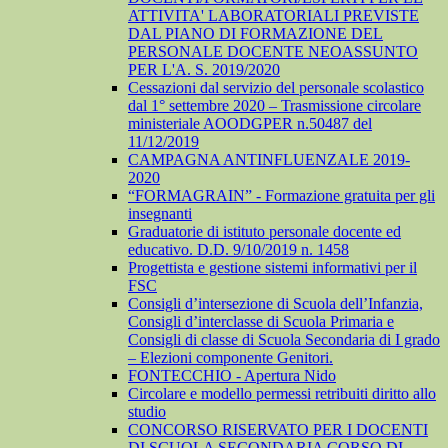
ATTIVITA' LABORATORIALI PREVISTE
DAL PIANO DI FORMAZIONE DEL
PERSONALE DOCENTE NEOASSUNTO
PER L'A. S. 2019/2020
Cessazioni dal servizio del personale scolastico
dal 1° settembre 2020 – Trasmissione circolare
ministeriale AOODGPER n.50487 del
11/12/2019
CAMPAGNA ANTINFLUENZALE 2019-
2020
“FORMAGRAIN” - Formazione gratuita per gli
insegnanti
Graduatorie di istituto personale docente ed
educativo. D.D. 9/10/2019 n. 1458
Progettista e gestione sistemi informativi per il
FSC
Consigli d’intersezione di Scuola dell’Infanzia,
Consigli d’interclasse di Scuola Primaria e
Consigli di classe di Scuola Secondaria di I grado
– Elezioni componente Genitori.
FONTECCHIO - Apertura Nido
Circolare e modello permessi retribuiti diritto allo
studio
CONCORSO RISERVATO PER I DOCENTI
DI SCUOLA SECONDARIA CORSO DI