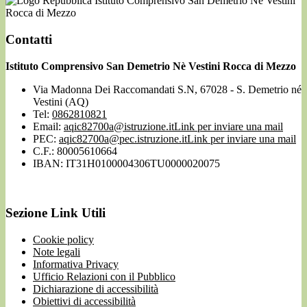
Istituto Comprensivo San Demetrio Nè Vestini
Rocca di Mezzo
Contatti
Istituto Comprensivo San Demetrio Nè Vestini Rocca di Mezzo
Via Madonna Dei Raccomandati S.N, 67028 - S. Demetrio né
Vestini (AQ)
Tel:
0862810821
Email:
aqic82700a@istruzione.it
Link per inviare una mail
PEC:
aqic82700a@pec.istruzione.it
Link per inviare una mail
C.F.: 80005610664
IBAN: IT31H0100004306TU0000020075
Sezione Link Utili
Cookie policy
Note legali
Informativa Privacy
Ufficio Relazioni con il Pubblico
Dichiarazione di accessibilità
Obiettivi di accessibilità