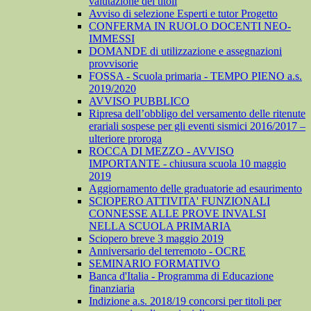
valutazione dei titoli
Avviso di selezione Esperti e tutor Progetto
CONFERMA IN RUOLO DOCENTI NEO-
IMMESSI
DOMANDE di utilizzazione e assegnazioni
provvisorie
FOSSA - Scuola primaria - TEMPO PIENO a.s.
2019/2020
AVVISO PUBBLICO
Ripresa dell’obbligo del versamento delle ritenute
erariali sospese per gli eventi sismici 2016/2017 –
ulteriore proroga
ROCCA DI MEZZO - AVVISO
IMPORTANTE - chiusura scuola 10 maggio
2019
Aggiornamento delle graduatorie ad esaurimento
SCIOPERO ATTIVITA' FUNZIONALI
CONNESSE ALLE PROVE INVALSI
NELLA SCUOLA PRIMARIA
Sciopero breve 3 maggio 2019
Anniversario del terremoto - OCRE
SEMINARIO FORMATIVO
Banca d'Italia - Programma di Educazione
finanziaria
Indizione a.s. 2018/19 concorsi per titoli per