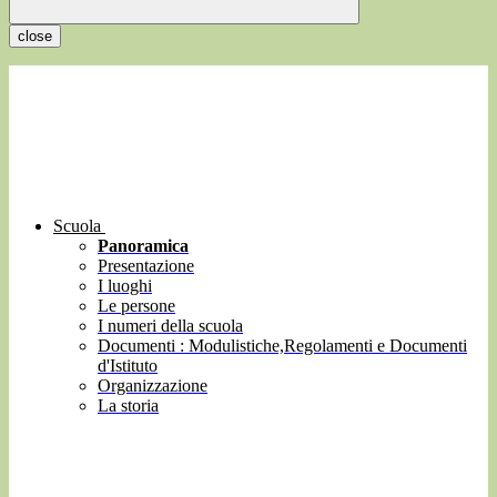
close
Scuola
Panoramica
Presentazione
I luoghi
Le persone
I numeri della scuola
Documenti : Modulistiche,Regolamenti e Documenti
d'Istituto
Organizzazione
La storia