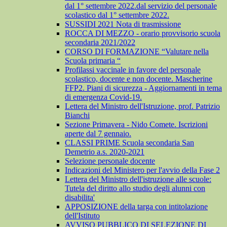
dal 1° settembre 2022.dal servizio del personale
scolastico dal 1° settembre 2022.
SUSSIDI 2021 Nota di trasmissione
ROCCA DI MEZZO - orario provvisorio scuola
secondaria 2021/2022
CORSO DI FORMAZIONE “Valutare nella
Scuola primaria “
Profilassi vaccinale in favore del personale
scolastico, docente e non docente. Mascherine
FFP2. Piani di sicurezza - Aggiornamenti in tema
di emergenza Covid-19.
Lettera del Ministro dell'Istruzione, prof. Patrizio
Bianchi
Sezione Primavera - Nido Comete. Iscrizioni
aperte dal 7 gennaio.
CLASSI PRIME Scuola secondaria San
Demetrio a.s. 2020-2021
Selezione personale docente
Indicazioni del Ministero per l'avvio della Fase 2
Lettera del Ministro dell'istruzione alle scuole:
Tutela del diritto allo studio degli alunni con
disabilita'
APPOSIZIONE della targa con intitolazione
dell'Istituto
AVVISO PUBBLICO DI SELEZIONE DI