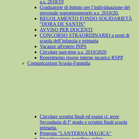
a.s. 2018/19
Graduatorie di Istituto per l’individuazione del
personale soprannumerario a.s. 2019/20.
REGOLAMENTO FONDO SOLIDARIETÀ
"DORA DE SANTIS"
AVVISO PER DOCENTI
CONCORSO STRAORDINARIO a posti di
scuola dell’infanzia e primaria
Vacanze all'estero INPS
Circolare part-time a.s. 2019/2020
Reperimento risorse interne incarico RSPP
Comunicazioni Scuola-Famiglia
Circolare scrutini finali ed esami cl. terze
Secondaria di I° grado e scrutini finali scuola
primaria.
Proposta "LANTERNA MAGICA"
Visualizzazione pagellino online