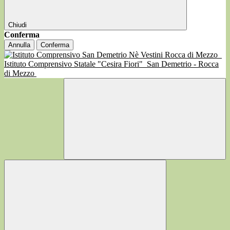
Chiudi
Conferma
Annulla
Conferma
Istituto Comprensivo Statale "Cesira Fiori"
San Demetrio - Rocca
di Mezzo