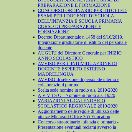
PREPARAZIONE E FORMAZIONE
CONCORSO ORDINARIO PER TITOLI ED
ESAMI PER I DOCENTI DI SCUOLA
DELL’INFANZIA E SCUOLA PRIMARIA
CORSO DI PREPARAZIONE E
FORMAZIONE
Decreto Dipartimentale n 1458 del 9/10/2019.
Integrazione graduatorie di istituto del personale
docente
AUGURI del Direttore Generale per INIZIO
ANNO SCOLASTICO
AVVISO PER L’INDIVIDUAZIONE DI
DOCENTE ESPERTO ESTERNO
MADRELINGUA
AVVISO di selezione di personale interno e
collaborazioni plurime
Scelta sede nomine in ruolo a.s. 2019/2020
A V V I S O - Nomine in ruolo a.s. 19/20
VARIAZIONI AL CALENDARIO
SCOLASTICO REGIONALE 2019/2020
Aggiornamento delle regole di utilizzo delle
utenze Microsoft Office 365 Education
Concorso straordinario infanzia e primaria -
Presentazione eventuali reclami avverso la