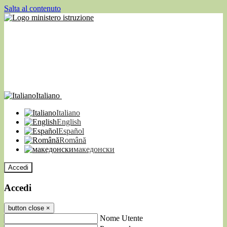
Salta al contenuto
Italiano
Italiano
English
Español
Română
македонски
Accedi
Accedi
button close
×
Nome Utente